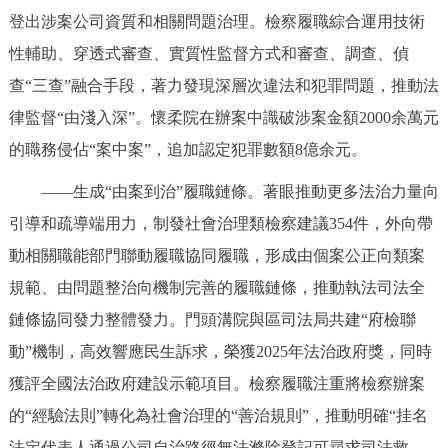
登出涉案公司資質和相關問題治理。檢察履職綜合運用技術
性輔助、穿透式審查、實質性監督方式和審查、調查、偵
查“三查”融合手段，著力發現深層次違法和犯罪問題，推動法
律監督“由淺入深”。懷柔院在辦案中識破涉案金額2000余萬元
的職務侵佔“案中案”，追加認定犯罪數額8億余元。
——生成“由案到治”履職鏈條。著眼推動更多法治力量向
引導和疏導端用力，制發社會治理類檢察建議354件，外向帶
動相關職能部門聯動履職協同履職，形成由個案公正向類案
規範、由問題整治向機制完善的履職鏈條，推動執法司法全
鏈條協同發力整體發力。門頭溝院與區司法局共建“府檢聯
動”機制，高效響應民生訴求，榮獲2025年法治政府獎，同時
獲評全國法治政府建設示範項目。檢察履職注重將檢察辦案
的“經驗法則”轉化為社會治理的“善治規則”，推動明確“挂名
法定代表人通過公司自治路徑無法滌除登記可尋求司法救