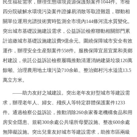
民生福祉需求，辦理生態環境資源保護類案件1044件。市檢
四分院破解水環境污染案件證據易消散等取證難題，聯動相
關單位運用光譜技術實時監測全市境內144條河流水質變化。
突出城市基礎設施建設需求，公益訴訟檢察聯動相關部門累
計追繳城市基礎設施建設費9億余元。圍繞保障城市安全有效
運作，辦理安全生産類案件558件。服務保障宜居宜業和美鄉
村建設，依託公益訴訟檢察履職推動清運消納建築垃圾120萬
餘噸、治理農用地土壤污染710余畝、整治鄉村污水溢流13.5
萬立方米。
——助力友好之城建設。突出老年友好型城市等建設需
求，辦理老年人、婦女、殘疾人等特定群體保護案件1233
件。通過檢察公益訴訟，推動消除260余家養老機構食品和用
房安全隱患、規範300余處公共場所母嬰設施、整改600余處
無障礙設施。突出兒童友好城市等建設需求，助推市區兩級