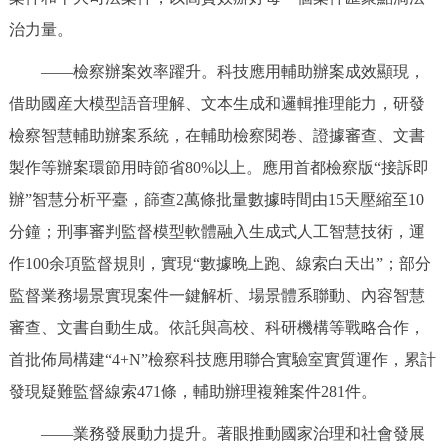
治力量。
——檢察辦案效率躍升。科技應用輔助辦案成效顯現，
借助國産大模型語音理解、文本生成和邏輯推理能力，研發
檢察智慧輔助辦案系統，在輔助檢察閱卷、證據審查、文書
製作等辦案環節用時節省80%以上。應用首都檢察版“接訴即
辦”智慧分析平臺，篩查2萬條批量數據時間由15天壓縮至10
分鐘；刑事審判監督模型軟體融入生成式人工智慧技術，運
作100余項監督規則，實現“數據晚上跑、線索白天出”；部分
監督業務場景實現案件一鍵解析、場景體系聯動、內容智慧
審查、文書自動生成。依託與高校、科研機構等戰略合作，
首批佈局構建“4+N”檢察科技應用聯合實驗室實質運作，累計
發現疑難監督線索471條，輔助辦理複雜案件281件。
——業務發展動力提升。著眼推動國家治理和社會發展