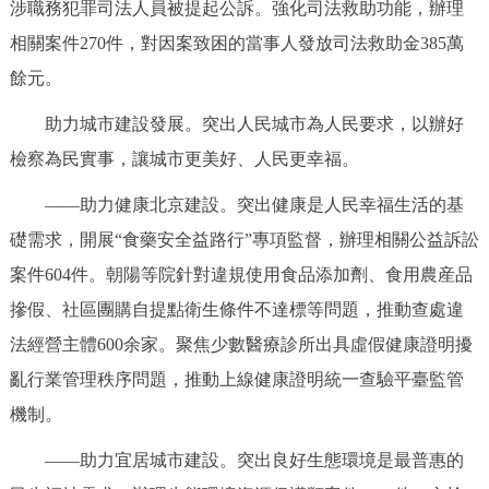
涉職務犯罪司法人員被提起公訴。強化司法救助功能，辦理
相關案件270件，對因案致困的當事人發放司法救助金385萬
餘元。
助力城市建設發展。突出人民城市為人民要求，以辦好
檢察為民實事，讓城市更美好、人民更幸福。
——助力健康北京建設。突出健康是人民幸福生活的基
礎需求，開展“食藥安全益路行”專項監督，辦理相關公益訴訟
案件604件。朝陽等院針對違規使用食品添加劑、食用農産品
摻假、社區團購自提點衛生條件不達標等問題，推動查處違
法經營主體600余家。聚焦少數醫療診所出具虛假健康證明擾
亂行業管理秩序問題，推動上線健康證明統一查驗平臺監管
機制。
——助力宜居城市建設。突出良好生態環境是最普惠的