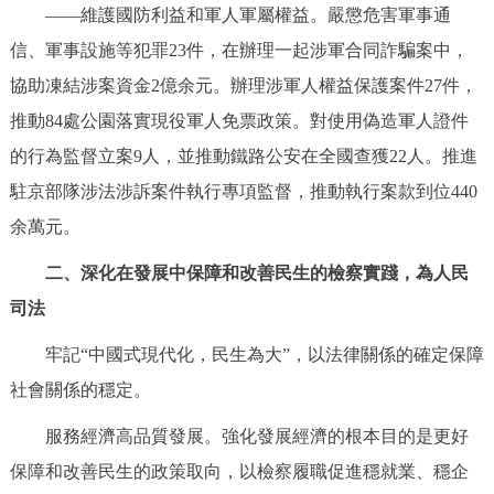
——維護國防利益和軍人軍屬權益。嚴懲危害軍事通
信、軍事設施等犯罪23件，在辦理一起涉軍合同詐騙案中，
協助凍結涉案資金2億余元。辦理涉軍人權益保護案件27件，
推動84處公園落實現役軍人免票政策。對使用偽造軍人證件
的行為監督立案9人，並推動鐵路公安在全國查獲22人。推進
駐京部隊涉法涉訴案件執行專項監督，推動執行案款到位440
余萬元。
二、深化在發展中保障和改善民生的檢察實踐，為人民
司法
牢記“中國式現代化，民生為大”，以法律關係的確定保障
社會關係的穩定。
服務經濟高品質發展。強化發展經濟的根本目的是更好
保障和改善民生的政策取向，以檢察履職促進穩就業、穩企