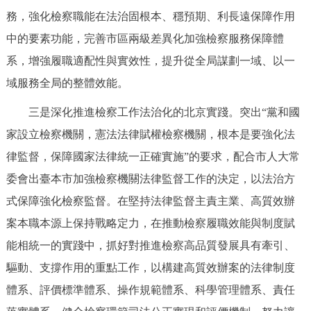
務，強化檢察職能在法治固根本、穩預期、利長遠保障作用
中的要素功能，完善市區兩級差異化加強檢察服務保障體
系，增強履職適配性與實效性，提升從全局謀劃一域、以一
域服務全局的整體效能。
三是深化推進檢察工作法治化的北京實踐。突出“黨和國
家設立檢察機關，憲法法律賦權檢察機關，根本是要強化法
律監督，保障國家法律統一正確實施”的要求，配合市人大常
委會出臺本市加強檢察機關法律監督工作的決定，以法治方
式保障強化檢察監督。在堅持法律監督主責主業、高質效辦
案本職本源上保持戰略定力，在推動檢察履職效能與制度賦
能相統一的實踐中，抓好對推進檢察高品質發展具有牽引、
驅動、支撐作用的重點工作，以構建高質效辦案的法律制度
體系、評價標準體系、操作規範體系、科學管理體系、責任