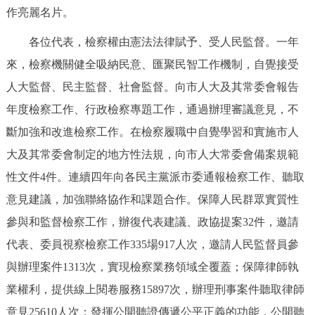
作亮麗名片。
各位代表，檢察權由憲法法律賦予、受人民監督。一年
來，檢察機關健全吸納民意、匯聚民智工作機制，自覺接受
人大監督、民主監督、社會監督。向市人大及其常委會報告
年度檢察工作、行政檢察專題工作，通過辦理審議意見，不
斷加強和改進檢察工作。在檢察履職中自覺學習和實施市人
大及其常委會制定的地方性法規，向市人大常委會備案規範
性文件4件。連續四年向各民主黨派市委通報檢察工作、聽取
意見建議，加強聯絡協作和課題合作。保障人民群眾實質性
參與和監督檢察工作，辦復代表建議、政協提案32件，邀請
代表、委員視察檢察工作335場917人次，邀請人民監督員參
與辦理案件1313次，實現檢察業務領域全覆蓋；保障律師執
業權利，提供線上閱卷服務15897次，辦理刑事案件聽取律師
意見25610人次；發揮公開聽證傳遞公平正義的功能，公開聽