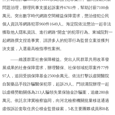
問題治理，辦理民事支援起訴案件6761件，幫助討薪7100余
萬元。突出數字時代網路空間權益保障需求，懲治侵犯公民
個人資訊等網路犯罪960件1649人。海淀院依法懲治一起非法
獲取他人隱私資訊、進行網路“開盒”的犯罪行為。東城院對一
起網路撰文捏造事實、誹謗多人的犯罪行為監督立案並獲判
決支援，入選最高檢指導性案例。
——維護群眾社會保障權益。突出人民群眾共用改革發
展成果的社會保障需求，辦理醫保、社保領域犯罪案件77件
97人，追回受損保障基金2500余萬元。依法打擊以虛開醫院
自製藥品手段詐騙醫保犯罪，起訴29人。門頭溝院辦理一起
以虛構勞動關係為213人騙領失業保險金詐騙案，追繳280余
萬元。依託京津冀檢察協同，向河北檢察機關批量移送通過
虛假訴訟套取住房公積金監督線索，5名主要團夥成員和8名