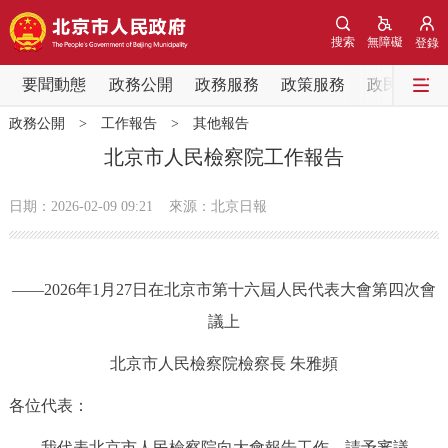
網站地圖
搜索
無障礙
登錄
要聞動態
要聞動態
政務公開
政務服務
政策服務
政民互動
政務公開
>
工作報告
>
其他報告
黨中央精神
國務院資訊
中央部委動態
北京市人民檢察院工作報告
北京要聞
會議資訊
部門動態
日期：2026-02-09 09:21
來源：北京日報
各區熱點
——2026年1月27日在北京市第十六屆人民代表大會第四次會
政務公開
議上
市領導
機構職能
政策服務
北京市人民檢察院檢察長 朱雅頻
各位代表：
政策兌現
政策解讀
回應關切
我代表北京市人民檢察院向大會報告工作，請予審議，