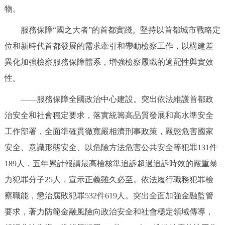
物。
回到頂部
服務保障“國之大者”的首都實踐。堅持以首都城市戰略定
位和新時代首都發展的需求牽引和帶動檢察工作，以構建差
異化加強檢察服務保障體系，增強檢察履職的適配性與實效
性。
——服務保障全國政治中心建設。突出依法維護首都政
治安全和社會穩定要求，落實統籌高品質發展和高水準安全
工作部署，全面準確貫徹寬嚴相濟刑事政策，嚴懲危害國家
安全、意識形態安全、以危險方法危害公共安全等犯罪131件
189人，五年累計報請最高檢核準追訴超過追訴時效的嚴重暴
力犯罪分子25人，宣示正義雖久必至。依法履行職務犯罪檢
察職能，懲治腐敗犯罪532件619人。突出全面加強金融監管
要求，著力防範金融風險向政治安全和社會穩定領域傳導，