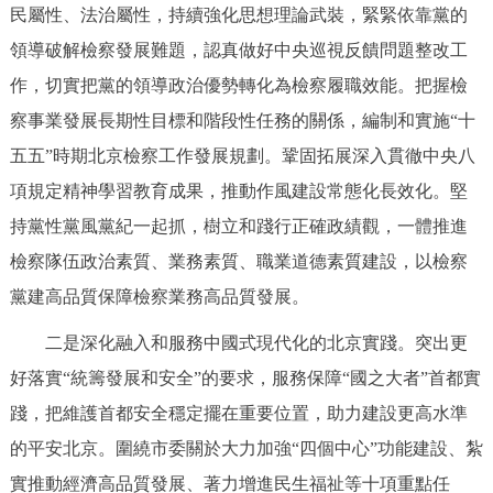
民屬性、法治屬性，持續強化思想理論武裝，緊緊依靠黨的
領導破解檢察發展難題，認真做好中央巡視反饋問題整改工
作，切實把黨的領導政治優勢轉化為檢察履職效能。把握檢
察事業發展長期性目標和階段性任務的關係，編制和實施“十
五五”時期北京檢察工作發展規劃。鞏固拓展深入貫徹中央八
項規定精神學習教育成果，推動作風建設常態化長效化。堅
持黨性黨風黨紀一起抓，樹立和踐行正確政績觀，一體推進
檢察隊伍政治素質、業務素質、職業道德素質建設，以檢察
黨建高品質保障檢察業務高品質發展。
二是深化融入和服務中國式現代化的北京實踐。突出更
好落實“統籌發展和安全”的要求，服務保障“國之大者”首都實
踐，把維護首都安全穩定擺在重要位置，助力建設更高水準
的平安北京。圍繞市委關於大力加強“四個中心”功能建設、紮
實推動經濟高品質發展、著力增進民生福祉等十項重點任