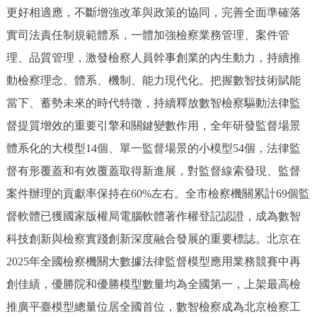
更好相適應，不斷增強改革與政策的協同，完善全面準確落
實司法責任制規範體系，一體加強檢察業務管理、案件管
理、品質管理，激發檢察人員幹事創業的內生動力，持續推
動檢察理念、體系、機制、能力現代化。把握數智技術賦能
當下、蓄勢未來的時代特徵，持續釋放數智檢察驅動法律監
督提質增效的重要引擎和關鍵變數作用，全年研發監督場景
體系化的大模型14個、單一監督場景的小模型54個，法律監
督有形覆蓋和有效覆蓋取得新進展，對監督線索發現、監督
案件辦理的貢獻率保持在60%左右。全市檢察機關累計69個監
督軟體已獲國家版權局電腦軟體著作權登記認證，成為數智
科技創新與檢察實踐創新深度融合發展的重要標誌。北京在
2025年全國檢察機關大數據法律監督模型應用業務競賽中再
創佳績，優勝院和優勝模型數量均為全國第一，上架最高檢
推廣平臺模型總量位居全國首位，數智檢察成為北京檢察工