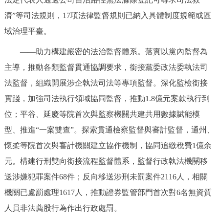
濟”等司法規則，17項法律監督規則已納入具體制度規範或區
域治理平臺。
——助力構建嚴密的法治監督體系。落實以黨內監督為
主導，推動各類監督貫通協調要求，銜接黨委政法委執法司
法監督，組織開展涉企執法司法等專項監督。深化監檢銜接
實踐，加強司法執行領域協同監督，推動1.8億元案款執行到
位；平谷、延慶等院首次與監察機關共建共用數據賦能模
型、推進“一案雙查”。探索貫通檢察監督與審計監督，通州、
懷柔等院首次與審計機關建立協作機制，協同追繳稅費1億余
元。構建行刑雙向銜接流程監督體系，監督行政執法機關移
送涉嫌犯罪案件68件；反向移送涉刑未罰案件2116人，相關
機關已處罰處理1617人，推動證券監管部門首次對6名無資質
人員非法薦股行為作出行政處罰。