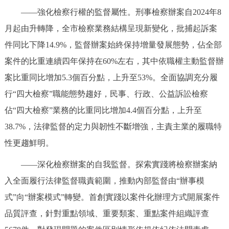
——強化檢察行權的監督屬性。刑事檢察辦案自2024年8
月起由升轉降，全市檢察業務結構呈現新變化，批捕起訴案
件同比下降14.9%，監督辦案始終保持增量發展態勢，佔全部
案件的比重連續四年保持在60%左右，其中依職權主動監督辦
案比重同比增加5.3個百分點，上升至53%。全面協調充分履
行“四大檢察”職能態勢趨好，民事、行政、公益訴訟檢察
佔“四大檢察”業務的比重同比增加4.4個百分點，上升至
38.7%，法律監督的定力與韌性不斷增強，主責主業的履職特
性更趨鮮明。
——深化檢察辦案的自我監督。探索實踐將檢察辦案納
入全面履行法律監督職責範圍，推動內部監督由“辦事模
式”向“辦案模式”轉變。首創實踐以案件化辦理方式開展案件
品質評查，針對重點領域、重要類案、重點案件組織評查