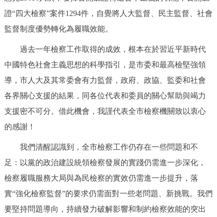
證“四大檢察”案件1294件，自覺將人大監督、民主監督、社會
監督制度優勢轉化為履職效能。
過去一年檢察工作取得的成效，根本在於習近平新時代
中國特色社會主義思想的科學指引，是市委和最高檢堅強領
導，市人大及其常委會有力監督，政府、政協、監委和社會
各界關心支援的結果，同各位代表和委員的關心幫助與竭力
支援密不可分。借此機會，我謹代表全市檢察機關致以衷心
的感謝！
我們清醒認識到，全市檢察工作仍存在一些問題和不
足：以黨的政治建設統領檢察發展的實踐仍需進一步深化，
檢察履職服務大局與為民檢察的實效仍需進一步提升，落
實“強化檢察監督”的要求仍需面對一些老問題、新挑戰。我們
要堅持問題導向，持續發力破解影響和制約檢察效能的突出