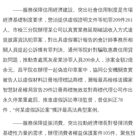
——服務保障信用經濟建設。突出社會信用制度是市場
經濟基礎制度要求，懲治提供虛假證明文件等犯罪209件261
人。市檢三分院辦理某公司以真實業務延期確認收入方式違
規披露資訊犯罪案，對出具虛假審計報告的會計師事務所相
關人員提起公訴獲有罪判決。通州等院針對騙取惠農信用貸
款問題，推動查處黑灰産業涉罪人員200余人，涉案金額2億
余元。昌平院在辦理一起偽造印章案中，協同公安機關查實
被告人以虛假材料註冊地理標誌商標，層報最高檢移送國家
智慧財産權局宣告29件註冊商標無效並對商標代理公司作出
永久停業重處罰。推進虛假訴訟專項監督，督促糾正78
件，“何某虛假訴訟案”獲評最高法典型案例。
——服務保障提振消費。突出拉動經濟增長對發揮消費
基礎性力量的需求，辦理消費者權益保護案件105件。聚焦預