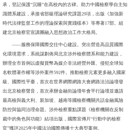
承，登記保護“沉睡”在高校內的古碑。助力中國檢察學自主知
識體系建設，承接省部級理論研究課題29項，出版《加強新
時代法律監督工作的理論探索與實踐樣本》等專著17部。組
建北京檢察官宣講團融入思想政治工作大格局。
——服務保障國際交往中心建設。突出營造高品質國際
化環境需求，系統謀劃佈局北京涉外檢察體系和能力建設，
辦理全市首例以虛擬貨幣為媒介非法經營外匯、侵犯全球知
名軟體著作權等涉外案件592件。推動檢察元素更多融入國家
級、國際性平臺，首次在世界網際網路大會網路法治論壇發
出北京檢察聲音，首次承辦金融街論壇年會平行論壇並邀請
最高檢與義大利、新加坡、越南等國檢察機關共話金融風險
防控與協同治理命題。涉外檢察重點課題《檢察機關在反制
裁中的角色與功能》結項出版，國際宣傳片“行動中的檢察
官”獲評2025年中國法治國際傳播十大典型案例。