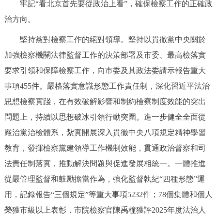
牢記“看北京首先要從政治上看”，確保檢察工作的正確政
走進北京
治方向。
北京概況
十六區概覽
人文北京
堅持黨對檢察工作的絕對領導。堅持以貫徹黨中央關於
加強檢察機關法律監督工作的決策部署及市委、最高檢落實
綠色北京
圖説北京
視頻北京
要求引領和保障檢察工作，向市委及其政法委請示報告重大
多語種
事項455件。嚴格落實意識形態工作責任制，深化習近平法治
思想檢察實踐，在有效破解影響和制約檢察制度效能的突出
ENGLISH
한국어
日本語
問題上，持續以思想破冰引領行動突圍。進一步健全全面從
嚴治黨治檢體系，紮實開展深入貫徹中央八項規定精神學習
DEUTSCH
FRANÇAIS
РУССКИЙ ЯЗЫК
教育，發揮檢察黨建領導工作機制效能，貫通政治督察和司
法責任制落實，推動解決問題與促進發展相統一。一體推進
ESPAÑOL
PORTUGUÊS
العربية
從嚴管理監督和鼓勵擔當作為，強化監督執紀“四種形態”運
ITALIANO
用，記錄報告“三個規定”等重大事項5232件；78個集體和個人
榮獲市級以上表彰，市院檢察官陳禹橦獲評2025年度法治人