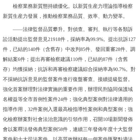
檢察業務新質態持續優化。以新質生産力理論指導檢察
新質生産力發展，推動檢察業務品質、效率、動力變革。
——法律監督品質攀升。對偵查、審判、執行等各類訴
訟活動提出監督意見21918件，採納率為99.9%。提出抗訴127
件，已結的140件（含舊存）中改判85件、發回重審28件、調
解結案6件；提出再審檢察建議110件，已結的87件（含舊
存）均獲採納；抗訴和再審檢察建議綜合採納率為90.7%。對
不採納抗訴意見的監督案件進行復盤審查、接續提級監督。
強化首案辦理對法律實施的重要作用，辦理民刑協同保護域
名權益等全市首例性案件24件；強化典型案例對法律適用的
指導作用，32件案例入選最高檢指導性案例和典型案例；強
化檢察辦案對社會法治意識的引領作用，召開10場新聞發佈
會以案釋法發佈典型案例58件，連續三年發佈年度十大監督
案件和十大司法案件，以高質效辦好每一個案件匯聚點滴法