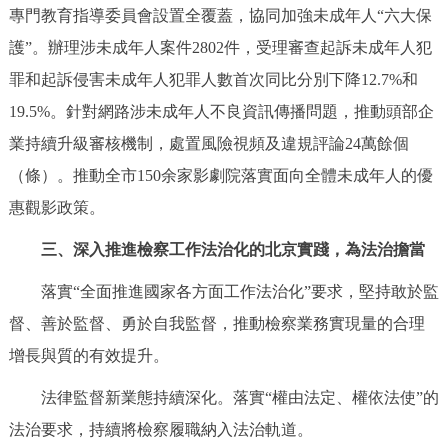
專門教育指導委員會設置全覆蓋，協同加強未成年人“六大保
護”。辦理涉未成年人案件2802件，受理審查起訴未成年人犯
罪和起訴侵害未成年人犯罪人數首次同比分別下降12.7%和
19.5%。針對網路涉未成年人不良資訊傳播問題，推動頭部企
業持續升級審核機制，處置風險視頻及違規評論24萬餘個
（條）。推動全市150余家影劇院落實面向全體未成年人的優
惠觀影政策。
三、深入推進檢察工作法治化的北京實踐，為法治擔當
落實“全面推進國家各方面工作法治化”要求，堅持敢於監
督、善於監督、勇於自我監督，推動檢察業務實現量的合理
增長與質的有效提升。
法律監督新業態持續深化。落實“權由法定、權依法使”的
法治要求，持續將檢察履職納入法治軌道。