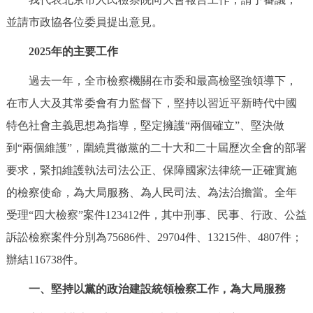
決策公開
專題公開
並請市政協各位委員提出意見。
2025年的主要工作
政務服務
過去一年，全市檢察機關在市委和最高檢堅強領導下，
個人服務
法人服務
部門服務
在市人大及其常委會有力監督下，堅持以習近平新時代中國
特色社會主義思想為指導，堅定擁護“兩個確立”、堅決做
便民服務
利企服務
投資項目
到“兩個維護”，圍繞貫徹黨的二十大和二十屆歷次全會的部署
要求，緊扣維護執法司法公正、保障國家法律統一正確實施
仲介服務
陽光政務
的檢察使命，為大局服務、為人民司法、為法治擔當。全年
政民互動
受理“四大檢察”案件123412件，其中刑事、民事、行政、公益
訴訟檢察案件分別為75686件、29704件、13215件、4807件；
12345網上接訴即辦
我要諮詢
我要建議
辦結116738件。
參與調查
線上訪談
圖説互動
一、堅持以黨的政治建設統領檢察工作，為大局服務