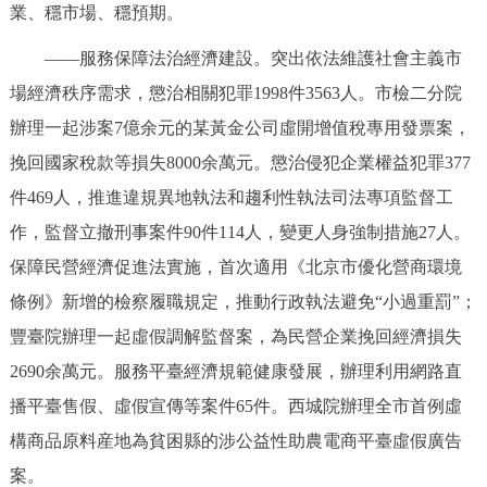
業、穩市場、穩預期。
——服務保障法治經濟建設。突出依法維護社會主義市
場經濟秩序需求，懲治相關犯罪1998件3563人。市檢二分院
辦理一起涉案7億余元的某黃金公司虛開增值稅專用發票案，
挽回國家稅款等損失8000余萬元。懲治侵犯企業權益犯罪377
件469人，推進違規異地執法和趨利性執法司法專項監督工
作，監督立撤刑事案件90件114人，變更人身強制措施27人。
保障民營經濟促進法實施，首次適用《北京市優化營商環境
條例》新增的檢察履職規定，推動行政執法避免“小過重罰”；
豐臺院辦理一起虛假調解監督案，為民營企業挽回經濟損失
2690余萬元。服務平臺經濟規範健康發展，辦理利用網路直
播平臺售假、虛假宣傳等案件65件。西城院辦理全市首例虛
構商品原料産地為貧困縣的涉公益性助農電商平臺虛假廣告
案。