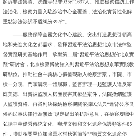
起訴非法集資、洗錢等犯罪935件1697人。推進檢察信訪工作
法治化，檢察力量入駐綜治中心全覆蓋，法治化實質性化解
重點涉法涉訴矛盾糾紛392件。
——服務保障全國文化中心建設。突出打造思想引領高
地和先進文化之都需求，發揮習近平法治思想北京市法律監
督實踐研究基地作用，承辦第二屆“習近平法治思想的北京實
踐”研討會，北京檢察博物館入列習近平法治思想京華實踐教
研點位。推動社會主義核心價值觀融入檢察辦案，市院、市
檢一分院、門頭溝院一體履職，監督辦理一起監護人違反家
庭美德、出賣被監護人房産侵害其權益案件，法院撤銷監護
人監護資格、再審判決採納檢察機關依據民法典“違背公序良
俗的民事法律行為無效”規定提出的抗訴意見，在檢察履職中
弘揚中華優秀傳統文化。辦理文物和文化遺産保護類案件85
件，聯動相關單位加強靈水村秋粥節等非物質文化遺産傳