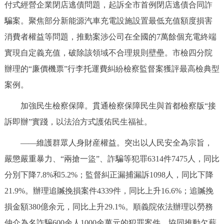
付式經營企業閉店逃債問題，起訴全市首例閉店逃債合同詐
騙案。聚焦部分新能源汽車充電設施設置最低充值額度損害
消費者權益等問題，推動案涉公司在全國的7萬餘個充電終端
實現自定義充值，破除該領域不合理規則壁壘。市檢四分院
辦理的“廉價機票”行李托運費糾紛檢察監督案獲評最高檢典型
案例。
加強民生檢察保障。貫通檢察保障民生與首都檢察版“接
訴即辦”實踐，以法治方式護佑民生福祉。
——維護群眾人身財産權益。突出以人民安全為宗旨，
嚴懲嚴重暴力、“兩搶一盜”、詐騙等犯罪6314件7475人，同比
分別下降7.8%和5.2%；監督糾正漏捕漏訴1098人，同比下降
21.9%。辦理追贓挽損案件4339件，同比上升16.6%；追贓挽
損金額380億余元，同比上升29.1%。順義院依法辦理以勞務
仲介為名詐騙600余人1000余萬元的犯罪案件。協同推動欠薪