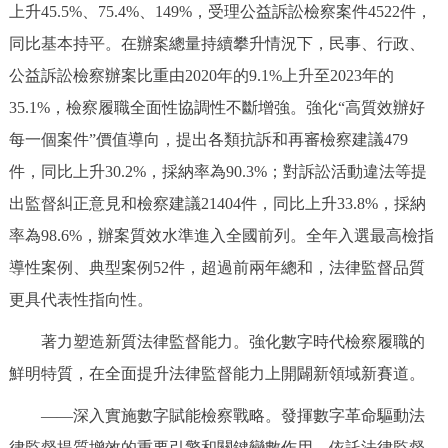
上升45.5%、75.4%、149%，受理公益訴訟檢察案件4522件，
同比基本持平。在辦案總量持續攀升情況下，民事、行政、
公益訴訟檢察辦案比重由2020年的9.1%上升至2023年的
35.1%，檢察履職全面性協調性不斷增強。強化“高質效辦好
每一個案件”價值導向，提出各類抗訴和再審檢察建議479
件，同比上升30.2%，採納率為90.3%；對訴訟活動違法等提
出監督糾正意見和檢察建議21404件，同比上升33.8%，採納
率為98.6%，辦案質效水準進入全國前列。全年入選最高檢指
導性案例、典型案例52件，超過前兩年總和，法律監督品質
更具代表性指向性。
著力塑造新質法律監督能力。強化數字時代檢察履職的
鮮明特質，在全面提升法律監督能力上開闢新領域新賽道。
——深入實施數字賦能檢察戰略。發揮數字革命驅動法
律監督提質增效的重要引擎和關鍵變數作用，依託法律監督