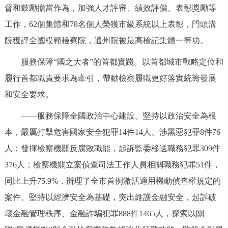
督和鼓勵擔當作為，加強人才評審、績效評價、表彰獎勵等
工作，62個集體和78名個人榮獲市級系統以上表彰，門頭溝
院獲評全國模範檢察院，通州院被最高檢記集體一等功。
服務保障“國之大者”的首都實踐。以首都城市戰略定位和
履行首都職責要求為牽引，帶動檢察履職更好落實統籌發展
和安全要求。
——服務保障全國政治中心建設。堅持以政治安全為根
本，嚴厲打擊危害國家安全犯罪14件14人、涉黑惡犯罪8件76
人；發揮檢察機關反腐敗職能，起訴監委移送職務犯罪309件
376人；檢察機關立案偵查司法工作人員相關職務犯罪51件，
同比上升75.9%，辦理了全市首例激活適用機動偵查權規定的
案件。堅持以經濟安全為基礎，突出維護金融安全，起訴破
壞金融管理秩序、金融詐騙犯罪888件1465人，探索以關