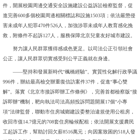
件，開展校園周邊交通安全設施建設公益訴訟檢察監督，促
進完善600多個校園周邊相關標誌和設施1503項；依法嚴懲侵
害未成年人犯罪470件526人，加強涉罪未成年人教育感化挽
救，附條件不起訴127人，服務保障北京兒童友好城市建設。
努力讓人民群眾獲得感成色更足。以司法公正引領社會
公正，讓人民群眾切實感受到公平正義就在身邊。
——堅持和發展新時代“楓橋經驗”。實質性化解行政爭議
996件，辦結最高檢交辦重復信訪案件37件，促進“事心雙
解”。落實《北京市接訴即辦工作條例》，完善首都檢察版“接
訴即辦”機制，靶向執法司法高頻投訴問題開展17個“小專
項”法律監督，聯動市住房城鄉建設委整治違規使用公租房，
收回市值14.7億元的708套住房輪候配租；依法開展支援農民
工起訴工作，幫助討回欠薪8516萬元；向因案致困的518人發