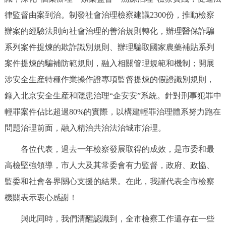
律監督由案到治。制發社會治理檢察建議2300份，推動檢察
辦案的經驗法則向社會治理的善治規則轉化，辦理醫保詐騙
系列案件提煉的欺詐識別規則、辦理騙取國家農藥補貼系列
案件提煉的騙補防範規則，融入相關管理規範和機制；開展
涉安全生産特種作業操作證專項監督提煉的假證識別規則，
錄入北京安全生産和隱患治理“企安安”系統。針對刑事犯罪中
輕罪案件佔比超過80%的實際，以構建輕罪治理體系努力跑在
問題治理前面，融入精治共治法治城市治理。
各位代表，過去一年檢察發展取得的成效，是市委和最
高檢堅強領導，市人大及其常委會有力監督，政府、政協、
監委和社會各界關心支援的結果。在此，我謹代表全市檢察
機關表示衷心感謝！
與此同時，我們清醒認識到，全市檢察工作還存在一些