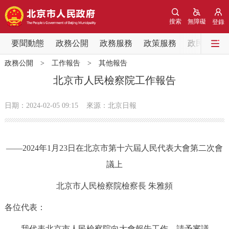
網站地圖
搜索
無障礙
登錄
要聞動態
要聞動態
政務公開
政務服務
政策服務
政民互動
政務公開
>
工作報告
>
其他報告
黨中央精神
國務院資訊
中央部委動態
北京市人民檢察院工作報告
北京要聞
會議資訊
部門動態
日期：2024-02-05 09:15
來源：北京日報
各區熱點
——2024年1月23日在北京市第十六屆人民代表大會第二次會
政務公開
議上
市領導
機構職能
政策服務
北京市人民檢察院檢察長 朱雅頻
各位代表：
政策兌現
政策解讀
回應關切
我代表北京市人民檢察院向大會報告工作，請予審議，