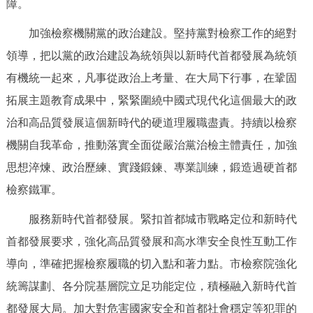
障。
加強檢察機關黨的政治建設。堅持黨對檢察工作的絕對
領導，把以黨的政治建設為統領與以新時代首都發展為統領
有機統一起來，凡事從政治上考量、在大局下行事，在鞏固
拓展主題教育成果中，緊緊圍繞中國式現代化這個最大的政
治和高品質發展這個新時代的硬道理履職盡責。持續以檢察
機關自我革命，推動落實全面從嚴治黨治檢主體責任，加強
思想淬煉、政治歷練、實踐鍛鍊、專業訓練，鍛造過硬首都
檢察鐵軍。
服務新時代首都發展。緊扣首都城市戰略定位和新時代
首都發展要求，強化高品質發展和高水準安全良性互動工作
導向，準確把握檢察履職的切入點和著力點。市檢察院強化
統籌謀劃、各分院基層院立足功能定位，積極融入新時代首
都發展大局。加大對危害國家安全和首都社會穩定等犯罪的