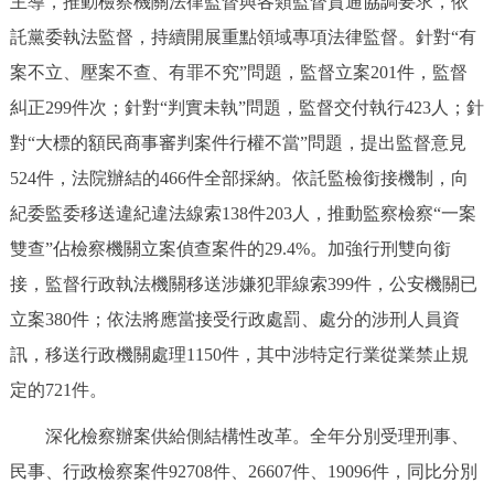
主導，推動檢察機關法律監督與各類監督貫通協調要求，依
託黨委執法監督，持續開展重點領域專項法律監督。針對“有
案不立、壓案不查、有罪不究”問題，監督立案201件，監督
糾正299件次；針對“判實未執”問題，監督交付執行423人；針
對“大標的額民商事審判案件行權不當”問題，提出監督意見
524件，法院辦結的466件全部採納。依託監檢銜接機制，向
紀委監委移送違紀違法線索138件203人，推動監察檢察“一案
雙查”佔檢察機關立案偵查案件的29.4%。加強行刑雙向銜
接，監督行政執法機關移送涉嫌犯罪線索399件，公安機關已
立案380件；依法將應當接受行政處罰、處分的涉刑人員資
訊，移送行政機關處理1150件，其中涉特定行業從業禁止規
定的721件。
深化檢察辦案供給側結構性改革。全年分別受理刑事、
民事、行政檢察案件92708件、26607件、19096件，同比分別