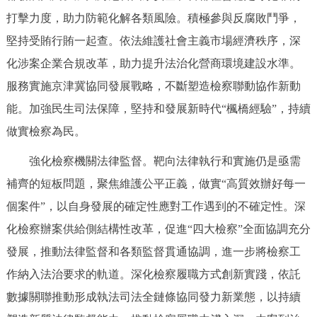
打擊力度，助力防範化解各類風險。積極參與反腐敗鬥爭，
堅持受賄行賄一起查。依法維護社會主義市場經濟秩序，深
化涉案企業合規改革，助力提升法治化營商環境建設水準。
服務實施京津冀協同發展戰略，不斷塑造檢察聯動協作新動
能。加強民生司法保障，堅持和發展新時代“楓橋經驗”，持續
做實檢察為民。
強化檢察機關法律監督。靶向法律執行和實施仍是亟需
補齊的短板問題，聚焦維護公平正義，做實“高質效辦好每一
個案件”，以自身發展的確定性應對工作遇到的不確定性。深
化檢察辦案供給側結構性改革，促進“四大檢察”全面協調充分
發展，推動法律監督和各類監督貫通協調，進一步將檢察工
作納入法治要求的軌道。深化檢察履職方式創新實踐，依託
數據關聯推動形成執法司法全鏈條協同發力新業態，以持續