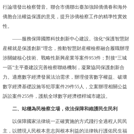
行論壇發出檢察聲音。聯合市僑聯出臺加強歸僑僑眷和海外
僑胞合法權益保護的意見，提升涉僑檢察工作的精準性實效
性。
——服務保障國際科技創新中心建設。強化“保護智慧財
産權就是保護創新”理念，推動智慧財産權檢察融合履職辦理
涉關鍵核心技術、戰略性新興産業等案件953件；對接“三城
一區”主平臺建設完善檢察聯絡機制，凝聚協同保護創新合
力。適應數字經濟發展法治需求，辦理侵害數字權益、破壞
數字經濟基礎設施等犯罪案件29件55人，立案辦理相關公益
訴訟案件255件，護航全球數字經濟標桿城市建設。
二、站穩為民檢察立場，依法保障和維護民生民利
以保障國家法律統一正確實施的方式踐行全過程人民民
主，以體現人民根本意志與根本利益的法律執行護佑民生福