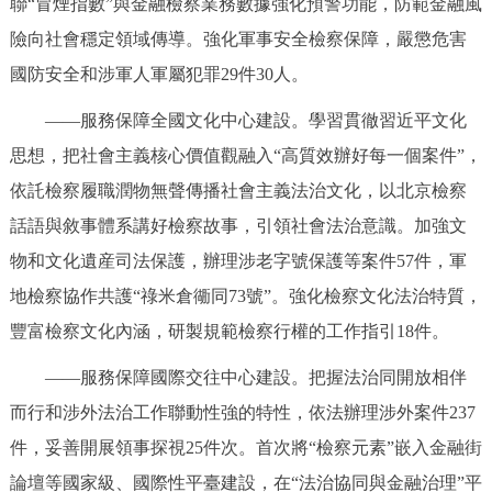
聯“冒煙指數”與金融檢察業務數據強化預警功能，防範金融風
險向社會穩定領域傳導。強化軍事安全檢察保障，嚴懲危害
國防安全和涉軍人軍屬犯罪29件30人。
——服務保障全國文化中心建設。學習貫徹習近平文化
思想，把社會主義核心價值觀融入“高質效辦好每一個案件”，
依託檢察履職潤物無聲傳播社會主義法治文化，以北京檢察
話語與敘事體系講好檢察故事，引領社會法治意識。加強文
物和文化遺産司法保護，辦理涉老字號保護等案件57件，軍
地檢察協作共護“祿米倉衚同73號”。強化檢察文化法治特質，
豐富檢察文化內涵，研製規範檢察行權的工作指引18件。
——服務保障國際交往中心建設。把握法治同開放相伴
而行和涉外法治工作聯動性強的特性，依法辦理涉外案件237
件，妥善開展領事探視25件次。首次將“檢察元素”嵌入金融街
論壇等國家級、國際性平臺建設，在“法治協同與金融治理”平