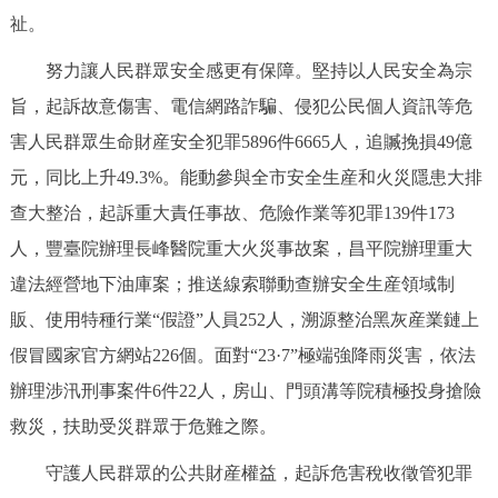
祉。
努力讓人民群眾安全感更有保障。堅持以人民安全為宗
旨，起訴故意傷害、電信網路詐騙、侵犯公民個人資訊等危
害人民群眾生命財産安全犯罪5896件6665人，追贓挽損49億
元，同比上升49.3%。能動參與全市安全生産和火災隱患大排
查大整治，起訴重大責任事故、危險作業等犯罪139件173
人，豐臺院辦理長峰醫院重大火災事故案，昌平院辦理重大
違法經營地下油庫案；推送線索聯動查辦安全生産領域制
販、使用特種行業“假證”人員252人，溯源整治黑灰産業鏈上
假冒國家官方網站226個。面對“23·7”極端強降雨災害，依法
辦理涉汛刑事案件6件22人，房山、門頭溝等院積極投身搶險
救災，扶助受災群眾于危難之際。
守護人民群眾的公共財産權益，起訴危害稅收徵管犯罪