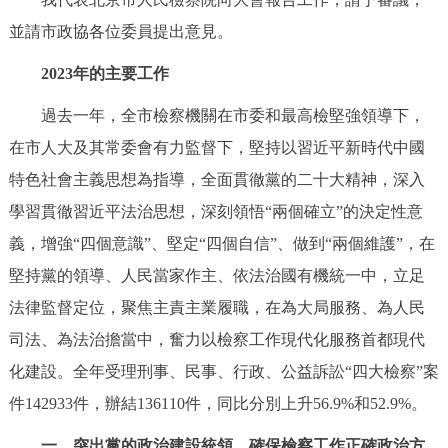
決策公開
專題公開
並請市政協各位委員提出意見。
2023年的主要工作
政務服務
過去一年，全市檢察機關在市委和最高檢堅強領導下，
個人服務
法人服務
部門服務
在市人大及其常委會有力監督下，堅持以習近平新時代中國
特色社會主義思想為指導，全面貫徹黨的二十大精神，深入
便民服務
利企服務
投資項目
學習貫徹習近平法治思想，深刻領悟“兩個確立”的決定性意
義，增強“四個意識”、堅定“四個自信”、做到“兩個維護”，在
仲介服務
陽光政務
堅持黨的領導、人民當家作主、依法治國有機統一中，立足
政民互動
法律監督定位，聚焦主責主業履職，在為大局服務、為人民
司法、為法治擔當中，奮力以檢察工作現代化服務首都現代
12345網上接訴即辦
我要諮詢
我要建議
化建設。全年受理刑事、民事、行政、公益訴訟“四大檢察”案
件142933件，辦結136110件，同比分別上升56.9%和52.9%。
參與調查
線上訪談
圖説互動
一、突出黨的政治建設統領，確保檢察工作正確政治方