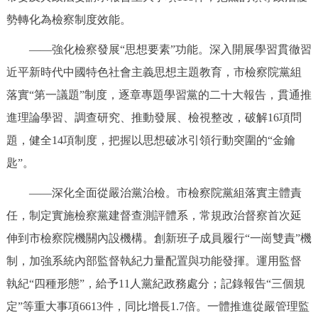
回到頂部
勢轉化為檢察制度效能。
——強化檢察發展“思想要素”功能。深入開展學習貫徹習
近平新時代中國特色社會主義思想主題教育，市檢察院黨組
落實“第一議題”制度，逐章專題學習黨的二十大報告，貫通推
進理論學習、調查研究、推動發展、檢視整改，破解16項問
題，健全14項制度，把握以思想破冰引領行動突圍的“金鑰
匙”。
——深化全面從嚴治黨治檢。市檢察院黨組落實主體責
任，制定實施檢察黨建督查測評體系，常規政治督察首次延
伸到市檢察院機關內設機構。創新班子成員履行“一崗雙責”機
制，加強系統內部監督執紀力量配置與功能發揮。運用監督
執紀“四種形態”，給予11人黨紀政務處分；記錄報告“三個規
定”等重大事項6613件，同比增長1.7倍。一體推進從嚴管理監