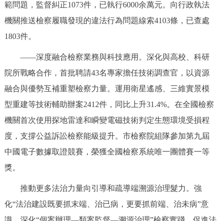
範問題，監督糾正1073件，已執行6000余萬元。向行政執法
機關推送檢察履職發現的違法行為問題線索4103條，已查處
1803件。
——深度融合檢察業務與科技應用。深化與高校、科研
院所戰略合作，首批聘請43名專家擔任技術調查官，以資源
融合與優勢互補重塑檢察力量。運用衛星遙感、三維實景模
型重建等技術輔助辦案2412件，同比上升31.4%。在全國檢察
機關首次使用探地雷達和瞬變電磁技術判定生態環境受損程
度，支撐公益訴訟檢察能級提升。市檢察院組隊參加第九屆
中國電子數據取證競賽，榮獲全國檢察系統唯一團體賽一等
獎。
推動更多法治力量向引導和疏導端溯源治理髮力。強
化“法治建設既要抓末端、治已病，更要抓前端、治未病”意
識，深化“個案辦理—類案監督—溯源治理”檢察實踐，促進法