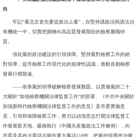
走進北京
向
北京概況
十六區概覽
人文北京
牢記“看北京首先要從政治上看”，在堅持講政治與講法治
有機統一中，切實把握轉向高品質發展階段的檢察履職特
綠色北京
圖説北京
視頻北京
質。
多語種
強化黨的政治建設的引領保障。堅持黨對檢察工作的絕
對領導，提升檢察工作現代化的規律性認識，推動首都檢察
ENGLISH
한국어
日本語
發展行穩致遠。
DEUTSCH
FRANÇAIS
РУССКИЙ ЯЗЫК
——依靠黨的領導破解檢察發展難題。以貫徹黨的二十
大關於“加強檢察機關法律監督工作”的部署、《中共中央關於
ESPAÑOL
PORTUGUÊS
العربية
加強新時代檢察機關法律監督工作的意見》及市委實施意
見，引領和保障檢察工作，努力以頑強意志打開法律監督工
ITALIANO
作發展新天地。嚴格執行《中國共産黨政法工作條例》，向
市委及其政法委請示報告重大事項118件，把黨的領導政治優