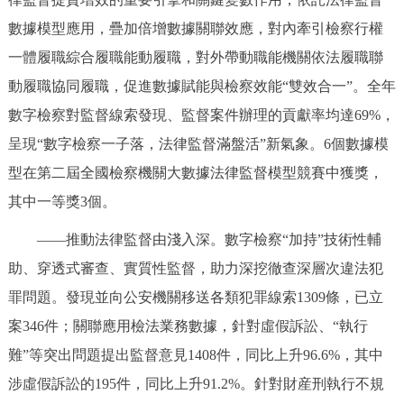
數據模型應用，疊加倍增數據關聯效應，對內牽引檢察行權
一體履職綜合履職能動履職，對外帶動職能機關依法履職聯
動履職協同履職，促進數據賦能與檢察效能“雙效合一”。全年
數字檢察對監督線索發現、監督案件辦理的貢獻率均達69%，
呈現“數字檢察一子落，法律監督滿盤活”新氣象。6個數據模
型在第二屆全國檢察機關大數據法律監督模型競賽中獲獎，
其中一等獎3個。
——推動法律監督由淺入深。數字檢察“加持”技術性輔
助、穿透式審查、實質性監督，助力深挖徹查深層次違法犯
罪問題。發現並向公安機關移送各類犯罪線索1309條，已立
案346件；關聯應用檢法業務數據，針對虛假訴訟、“執行
難”等突出問題提出監督意見1408件，同比上升96.6%，其中
涉虛假訴訟的195件，同比上升91.2%。針對財産刑執行不規