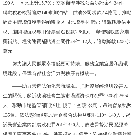
199人，同比上升15.7%；立案辦理涉稅公益訴訟案件34件，
聯動稅務機關追繳140家加油站、供油公司稅款2.4億元，推動
經營主體增值稅申報納稅收入同比增長44.8%；追繳耕地佔用
稅、虛開增值稅專用發票偷逃稅款2.8億元；辦理騙取國家農
藥補貼、糧食運費補貼資金案件24件112人，追繳贓款1200余
萬元。
努力讓人民群眾幸福感更可持續。服務宜業宜居和諧環
境建設，保障首都社會活力與秩序有機統一。
——助力營造法治化營商環境。把握髮展經濟與改善民
生的關係，起訴破壞社會主義市場經濟秩序犯罪1508件2594
人，聯動市場監管部門治理“幌子”“空殼”公司，吊銷營業執照
135個。依法懲治侵犯民營企業合法權益犯罪119件149人，起
訴民營企業內部腐敗犯罪261件320人；依法監督涉民營經濟
保護民商事案件105件，涉案標的4.8億元；對接保企業穩就業