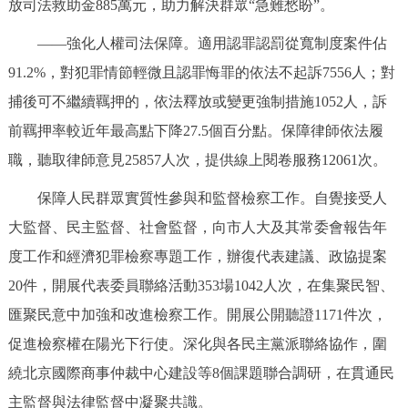
放司法救助金885萬元，助力解決群眾“急難愁盼”。
——強化人權司法保障。適用認罪認罰從寬制度案件佔
91.2%，對犯罪情節輕微且認罪悔罪的依法不起訴7556人；對
捕後可不繼續羈押的，依法釋放或變更強制措施1052人，訴
前羈押率較近年最高點下降27.5個百分點。保障律師依法履
職，聽取律師意見25857人次，提供線上閱卷服務12061次。
保障人民群眾實質性參與和監督檢察工作。自覺接受人
大監督、民主監督、社會監督，向市人大及其常委會報告年
度工作和經濟犯罪檢察專題工作，辦復代表建議、政協提案
20件，開展代表委員聯絡活動353場1042人次，在集聚民智、
匯聚民意中加強和改進檢察工作。開展公開聽證1171件次，
促進檢察權在陽光下行使。深化與各民主黨派聯絡協作，圍
繞北京國際商事仲裁中心建設等8個課題聯合調研，在貫通民
主監督與法律監督中凝聚共識。