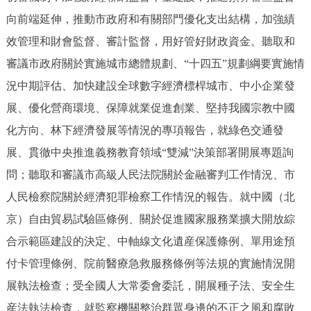
向前端延伸，推動市政府和有關部門優化支出結構，加強績
效管理和財會監督、審計監督，用好管好財政資金。聽取和
審議市政府關於實施城市總體規劃、“十四五”規劃綱要實施情
況中期評估、加快建設全球數字經濟標桿城市、中小企業發
展、優化營商環境、保障就業促進創業、堅持我國宗教中國
化方向、林下經濟發展等情況的專項報告，就綠色交通發
展、貫徹中央推進義務教育領域“雙減”決策部署開展專題詢
問；聽取和審議市高級人民法院關於金融審判工作情況、市
人民檢察院關於經濟犯罪檢察工作情況的報告。就中國（北
京）自由貿易試驗區條例、關於促進國家服務業擴大開放綜
合示範區建設的決定、中軸線文化遺産保護條例、單用途預
付卡管理條例、院前醫療急救服務條例等法規的實施情況開
展執法檢查；受全國人大常委會委託，開展種子法、安全生
産法執法檢查，就監察機關整治群眾身邊的不正之風和腐敗