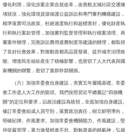
優化利用，深化涉案企業合規改革，改善航太城社區交通擁
堵狀況，強化環境資源保護公益訴訟和專門審判機構建設，
精準落實司法政策、杜絕過度執行和超標查封，優化財産執
行和執行案款管理，加強審判監督管理和執行積案清理、再
審案件辦理，完善訴訟費用退費制度等建議的辦理，都取得
了良好社會效果，對推動首都高品質發展、提升城市治理效
能、增進民生福祉産生了積極影響，也密切了人大代表與國
家機關的聯繫，密切了黨群幹群關係。
（六）加強常委會自身建設，夯實五年履職基礎。常委
會工作是人大工作的龍頭。我們按照習近平總書記“四個機
關”的定位和要求，以政治建設為統領，全面加強自身建設。
修訂常委會組成人員守則，落實政治責任，樹立鮮明導向，
明確紀律、作風要求。加強常委會機關能力、作風建設，堅
持從嚴管理，著力激發精進不怠、勤勉盡責的精氣神，弘揚