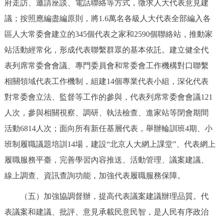
府走訪、邀請座談、電話聯絡等方式，徵求人大代表意見建
議；按照應編盡編原則，將1.6萬名各級人大代表全部編入各
區人大常委會建立的345個代表之家和2590個聯絡站，推動家
站活動經常化，形成代表聯繫群眾的基本依託。建立健全代
表列席常委會會議、專門委員會和常委會工作機構對口聯繫
相關領域代表工作機制，組建14個專業代表小組，深化代表
對常委會立法、監督等工作的參與，代表列席常委會會議121
人次，參與相關視察、調研、執法檢查、進家站等閉會期間
活動6814人次；面向所有新任基層代表，舉辦輪訓班4期、小
班制履職議題培訓14場，建設“北京人大網上課堂”、代表網上
履職服務平臺，完善學習內容推送、活動管理、議案建議、
線上調查、資訊查詢功能，加強代表履職服務保障。
（五）加強協調督辦，提高代表議案建議辦理品質。代
表議案和建議、批評、意見承載民意民智，是人民有序政治