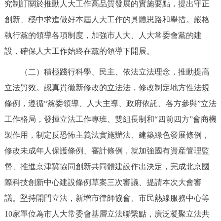
究制訂關於推動人大工作高品質發展的實施要點，提出守正
回到頂部
創新、穩中求進做好本屆人大工作的具體思路和舉措。嚴格
執行黨的領導各項制度，加強市人大、人大常委會黨的建
設，確保人大工作始終在黨的領導下開展。
（二）積極踐行科學、民主、依法立法理念，推動提高
立法質效。認真貫徹新修改的立法法，修改制定地方性法規
條例，遵循“黨委領導、人大主導、政府依託、各方參與”立法
工作格局，發揮立法工作專班、雙組長制和“四前四方”會商機
製作用，制定反恐怖主義法實施辦法、建築綠色發展條例，
修改未成年人保護條例、審計條例，就加強國有資産管理監
督、推進京津冀協同創新共同體建設作出決定，完成北京國
際科技創新中心建設條例草案三次審議、提請本次大會審
議。堅持開門立法，新增市律師協會、市民熱線服務中心等
10家單位為市人大常委會基層立法聯繫點，廣泛凝聚立法共