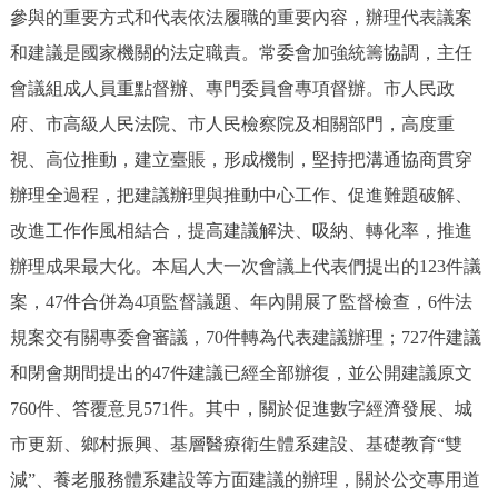
參與的重要方式和代表依法履職的重要內容，辦理代表議案
和建議是國家機關的法定職責。常委會加強統籌協調，主任
會議組成人員重點督辦、專門委員會專項督辦。市人民政
府、市高級人民法院、市人民檢察院及相關部門，高度重
視、高位推動，建立臺賬，形成機制，堅持把溝通協商貫穿
辦理全過程，把建議辦理與推動中心工作、促進難題破解、
改進工作作風相結合，提高建議解決、吸納、轉化率，推進
辦理成果最大化。本屆人大一次會議上代表們提出的123件議
案，47件合併為4項監督議題、年內開展了監督檢查，6件法
規案交有關專委會審議，70件轉為代表建議辦理；727件建議
和閉會期間提出的47件建議已經全部辦復，並公開建議原文
760件、答覆意見571件。其中，關於促進數字經濟發展、城
市更新、鄉村振興、基層醫療衛生體系建設、基礎教育“雙
減”、養老服務體系建設等方面建議的辦理，關於公交專用道