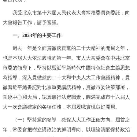
決策公開
專題公開
我受北京市第十六屆人民代表大會常務委員會委託，向
大會報告工作，請予審議。
政務服務
一、2023年的主要工作
個人服務
法人服務
部門服務
過去一年是全面貫徹落實黨的二十大精神的開局之年，
便民服務
利企服務
投資項目
也是本屆人大依法履職的第一年。市人大常委會在中共北京
市委的領導下，堅持以習近平新時代中國特色社會主義思想
仲介服務
陽光政務
為指導，深入貫徹黨的二十大和中央人大工作會議精神，貫
徹習近平總書記對北京重要講話精神，貫徹市委決策部署，
政民互動
圍繞中心和大局，認真履行法定職責，圓滿完成市十六屆人
12345網上接訴即辦
我要諮詢
我要建議
大一次會議確定的各項任務，本屆履職實現良好開局。
（一）堅持黨的領導，確保人大工作正確方向。屆首之
參與調查
線上訪談
圖説互動
年，常委會把樹立講政治的鮮明導向、以理論清醒保持政治