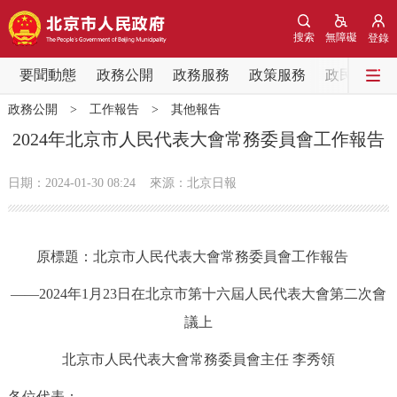
網站地圖
搜索
無障礙
登錄
要聞動態
要聞動態
政務公開
政務服務
政策服務
政民互動
政務公開
>
工作報告
>
其他報告
黨中央精神
國務院資訊
中央部委動態
2024年北京市人民代表大會常務委員會工作報告
北京要聞
會議資訊
部門動態
日期：2024-01-30 08:24
來源：北京日報
各區熱點
原標題：北京市人民代表大會常務委員會工作報告
政務公開
——2024年1月23日在北京市第十六屆人民代表大會第二次會
市領導
機構職能
政策服務
議上
北京市人民代表大會常務委員會主任 李秀領
政策兌現
政策解讀
回應關切
各位代表：