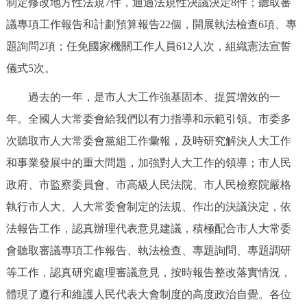
制定修改地方性法規7件，通過法規性決議決定8件；聽取審
議專項工作報告和計劃預算報告22個，開展執法檢查6項、專
題詢問2項；任免國家機關工作人員612人次，組織憲法宣誓
儀式5次。
過去的一年，是市人大工作強基固本、提質增效的一
年。全國人大常委會給我們以有力指導和示範引領。市委多
次聽取市人大常委會黨組工作彙報，及時研究解決人大工作
和事業發展中的重大問題，加強對人大工作的領導；市人民
政府、市監察委員會、市高級人民法院、市人民檢察院嚴格
執行市人大、人大常委會制定的法規、作出的決議決定，依
法報告工作，認真辦理代表意見建議，積極配合市人大常委
會聽取審議專項工作報告、執法檢查、專題詢問、專題調研
等工作，認真研究處理審議意見，按時報告整改落實情況，
體現了遵行和維護人民代表大會制度的高度政治自覺。各位