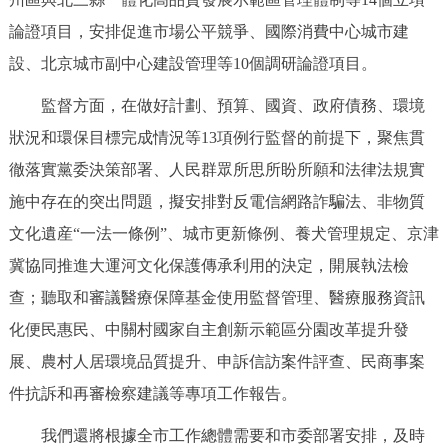
論證項目，安排促進市場公平競爭、國際消費中心城市建
設、北京城市副中心建設管理等10個調研論證項目。
監督方面，在做好計劃、預算、國資、政府債務、環境
狀況和環保目標完成情況等13項例行監督的前提下，聚焦貫
徹落實黨委決策部署、人民群眾所思所盼所願和法律法規實
施中存在的突出問題，擬安排對反電信網路詐騙法、非物質
文化遺産“一法一條例”、城市更新條例、養犬管理規定、京津
冀協同推進大運河文化保護傳承利用的決定，開展執法檢
查；聽取和審議醫療保障基金使用監督管理、醫療服務資訊
化便民惠民、中關村國家自主創新示範區分園改革提升發
展、農村人居環境品質提升、申訴信訪案件評查、民商事案
件抗訴和再審檢察建議等專項工作報告。
我們還將根據全市工作總體需要和市委部署安排，及時