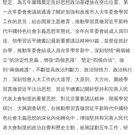
堅定、為五年履職奠定良好思想政治基礎放在突出位置。第
走進北京
一次常委會會議就通過了關於加強和改進市人大常委會學習
北京概況
十六區概覽
人文北京
工作的意見，結合開展主題教育，推動學習貫徹習近平新時
代中國特色社會主義思想常態化。全年向常委會組成人員印
綠色北京
圖説北京
視頻北京
送、領學習近平總書記最新重要講話精神93篇，並督促抓好
自學，推動常委會組成人員在常學常新中，深刻領悟“兩個確
多語種
立”的決定性意義，增強“四個意識”、堅定“四個自信”、做
ENGLISH
한국어
日本語
到“兩個維護”，不斷提高政治判斷力、政治領悟力、政治執行
力，深刻領會人大工作的大道理、大原則、大方向。圍繞學
DEUTSCH
FRANÇAIS
РУССКИЙ ЯЗЫК
習貫徹習近平法治思想、習近平總書記關於堅持和完善人民
代表大會制度的重要思想、對北京重要講話精神，開展學習
ESPAÑOL
PORTUGUÊS
العربية
研討，大興調查研究，在推動學習貫徹習近平新時代中國特
色社會主義思想的深化內化轉化中，增強堅持和完善人民代
ITALIANO
表大會制度的政治自覺和歷史主動，統籌謀劃五年工作，研