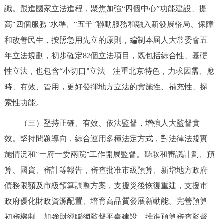
識。跟進國家立法進程，聚焦加強“四個中心”功能建設、提
高“四個服務”水準、“五子”聯動服務和融入新發展格局、保障
和改善民生，按照急用先立的原則，編制本屆人大常委會五
年立法規劃，初步確定82個立法項目，既包括綜合性、基礎
性立法，也包含“小切口”立法，注重北京特色，力求因需、應
時、有效、管用，更好發揮地方立法的實施性、補充性、探
索性功能。
（三）堅持正確、有效、依法監督，增強人大監督實
效。堅持問題導向，綜合運用多種法定方式，對法律法規實
施情況和“一府一委兩院”工作開展監督。聽取和審議計劃、預
算、國資、審計等報告，審查批准市級預算、新增地方政府
債務限額及市級預算調整方案，支援災後恢復重建，支援市
政府優化財政資源配置、培育高品質發展新動能。完善預算
初審機制，加強財經聯網監督平臺建設，推進預算審查監督