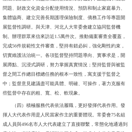
問題、財政文化資金分配使用情況、預防和制止家庭暴力、
集體協商、建立完善長期護理保險制度、僑務工作等專題開
展監督性調研。與天津、河北人大常委會建立協同監督機
制。辦理群眾來信來訪近1.5萬件次。推動備案審查全覆蓋，
完成56件規範性文件審查，堅持有錯必糾，強化剛性約束，
切實維護法治統一。各項監督堅持問題導向、實事求是，開
展蹲點、沉浸式調研，努力掌握真實情況；堅持監督與被監
督之間工作總目標總任務的根本一致性，寓支援于監督之
中；監督意見建議盡可能具體、明確、可操作，著力克服有
些監督中存在的粗、寬、松、軟現象。
（四）積極服務代表依法履職，更好發揮代表作用。發
揮人大代表作用是人民當家作主的重要體現。常委會75名組
成人員與496名市人大代表建立了直接聯繫，常態化地通過到