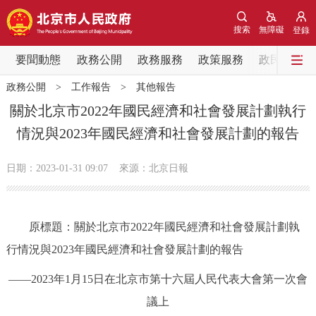
網站地圖
搜索
無障礙
登錄
要聞動態
要聞動態
政務公開
政務服務
政策服務
政民互動
政務公開
>
工作報告
>
其他報告
黨中央精神
國務院資訊
中央部委動態
關於北京市2022年國民經濟和社會發展計劃執行
情況與2023年國民經濟和社會發展計劃的報告
北京要聞
會議資訊
部門動態
日期：2023-01-31 09:07
來源：北京日報
各區熱點
政務公開
原標題：關於北京市2022年國民經濟和社會發展計劃執
行情況與2023年國民經濟和社會發展計劃的報告
市領導
機構職能
政策服務
——2023年1月15日在北京市第十六屆人民代表大會第一次會
政策兌現
政策解讀
回應關切
議上