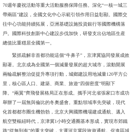
70週年慶祝活動等重大活動服務保障任務。深化“一核一城三
回到頂部
帶兩區”建設，全國文化中心示範引領作用日益彰顯。國際交
往中心功能持續拓展，亞洲基礎設施投資銀行等國際機構落
戶。國際科技創新中心建設步伐加快，研發支出佔地區生産
總值比重穩居全國第一。
緊抓疏解非首都功能這個“牛鼻子”，京津冀協同發展成效
顯著。北京成為全國第一個減量發展的超大城市，滾動開展
兩輪疏解整治促提升專項行動，城鄉建設用地減量120平方公
里，核心區人口、建築、商業、旅遊“四個密度”明顯下
降。“兩翼”齊飛發展格局正在形成。攜手河北省張家口市成功
舉辦了一屆無與倫比的冬奧盛會。重點領域率先突破，現代
化首都都市圈生機勃勃，北京大興國際機場建成通航、邁入
航空雙樞紐時代，京津冀1小時交通圈基本形成，實現市郊鐵
路“從無到有”的重大突破，大運河京冀段旅遊通航。促進區域