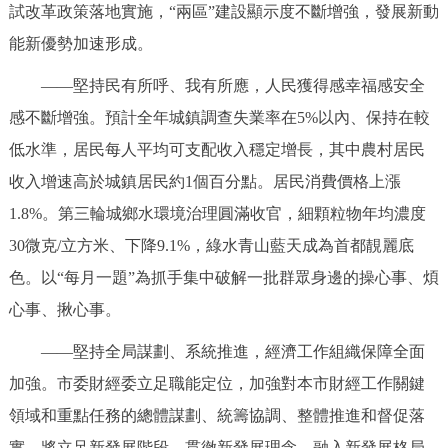
試改革政策落地實施，“兩區”建設顯示度不斷增強，發展新動
能新優勢加速形成。
——堅持民有所呼、我有所應，人民獲得感幸福感安全
感不斷增強。預計全年城鎮調查失業率在5%以內、保持在較
低水準，居民每人平均可支配收入穩定增長，其中農村居民
收入增速高於城鎮居民約1個百分點。居民消費價格上漲
1.8%。第三輪城鄉水環境治理圓滿收官，細顆粒物年均濃度
30微克/立方米、下降9.1%，綠水青山藍天成為首都靚麗底
色。以“每月一題”為抓手集中破解一批群眾身邊的操心事、煩
心事、揪心事。
——堅持全局謀劃、系統推進，經濟工作組織保障全面
加強。市委財經委立足職能定位，加強對本市財經工作關鍵
領域和重點任務的總體謀劃、統籌協調、整體推進和督促落
實。將立足新發展階段、貫徹新發展理念、融入新發展格局