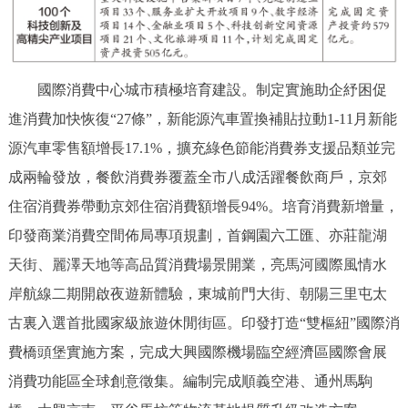
國際消費中心城市積極培育建設。制定實施助企紓困促
進消費加快恢復“27條”，新能源汽車置換補貼拉動1-11月新能
源汽車零售額增長17.1%，擴充綠色節能消費券支援品類並完
成兩輪發放，餐飲消費券覆蓋全市八成活躍餐飲商戶，京郊
住宿消費券帶動京郊住宿消費額增長94%。培育消費新增量，
印發商業消費空間佈局專項規劃，首鋼園六工匯、亦莊龍湖
天街、麗澤天地等高品質消費場景開業，亮馬河國際風情水
岸航線二期開啟夜遊新體驗，東城前門大街、朝陽三里屯太
古裏入選首批國家級旅遊休閒街區。印發打造“雙樞紐”國際消
費橋頭堡實施方案，完成大興國際機場臨空經濟區國際會展
消費功能區全球創意徵集。編制完成順義空港、通州馬駒