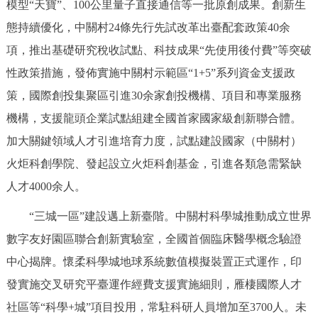
模型“天寶”、100公里量子直接通信等一批原創成果。創新生
態持續優化，中關村24條先行先試改革出臺配套政策40余
項，推出基礎研究稅收試點、科技成果“先使用後付費”等突破
性政策措施，發佈實施中關村示範區“1+5”系列資金支援政
策，國際創投集聚區引進30余家創投機構、項目和專業服務
機構，支援龍頭企業試點組建全國首家國家級創新聯合體。
加大關鍵領域人才引進培育力度，試點建設國家（中關村）
火炬科創學院、發起設立火炬科創基金，引進各類急需緊缺
人才4000余人。
“三城一區”建設邁上新臺階。中關村科學城推動成立世界
數字友好園區聯合創新實驗室，全國首個臨床醫學概念驗證
中心揭牌。懷柔科學城地球系統數值模擬裝置正式運作，印
發實施交叉研究平臺運作經費支援實施細則，雁棲國際人才
社區等“科學+城”項目投用，常駐科研人員增加至3700人。未