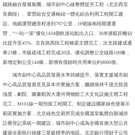
鐵路融合發展集團，城市副中心線整體提升工程（北京西至
良鄉段）、霍營綜合交通樞紐一體化綜合利用工程開工建
設。地鐵運營總里程達到797公里，16號線南段開通運
營，“一站一策”優化1434個軌道站點出入口、30米接駁距離佔
比提升至45%。京良路西段工程橋梁主體完工，次支路建成通
車23條，市級疏堵工程完成20項。優化調整公交線路100條，
新增定制公交144條，新增有償錯時共用車位約8000個。
城市副中心高品質發展水準持續提升。落實支援城市副
中心高品質發展意見及本市實施方案，繼續保持千億元投資
強度，劇院、圖書館與大運河博物館三大文化設施主體工程
完工，M101線一期預留工程開工。制定建設國家綠色發展示
範區實施方案，北京綠色交易所完成全國溫室氣體自願減排
註冊登記系統一期建設，城市副中心成為全國首個大型公共
建築全面執行綠建三星級標準的地區。北京銀行理財子公司