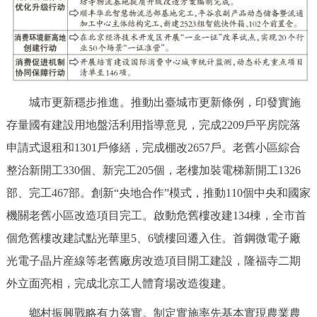
城市更新穩步推進。推動出臺城市更新條例，印發實施
存量國有建設用地盤活利用指導意見，完成2209戶平房院落
申請式退租和1301戶修繕，完成棚改2657戶。老舊小區綜合
整治新開工330個、新完工205個，老樓加裝電梯新開工1326
部、完工467部。創新“央地合作”模式，推動110個中央和國家
機關老舊小區改造項目完工。啟動危舊樓改建134棟，全市首
個危舊樓改建試點光華里5、6號樓回遷入住。首鋼微電子廠
光電子晶片産線等老舊廠房改造項目開工建設，隆福寺二期
外立面亮相，完成北京工人體育場改造復建。
鄉村振興戰略有力落實。制定實施率先基本實現農業農