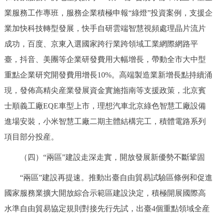
業服務工作專班，服務企業積極申報“綠燈”投資案例，支援企
業加快科技轉型發展，快手自研雲端智慧視頻處理晶片流片
成功，百度、京東入選國家跨行業跨領域工業網際網路平
臺，抖音、美團等企業研發費用大幅增長，帶動全市大中型
重點企業研究開發費用增長10%。高端製造業新增長點持續涌
現，發佈高精尖産業發展資金實施指南等支援政策，北京賓
士順義工廠EQE車型上市，理想汽車北京綠色智慧工廠設備
進場安裝，小米智慧工廠二期主體結構完工，積體電路系列
項目部分投産。
（四）“兩區”建設走深走實，開放發展新優勢不斷鞏固
“兩區”建設再提速。推動出臺自由貿易試驗區條例和促進
國家服務業擴大開放綜合示範區建設決定，積極開展國際高
水準自由貿易協定規則對接先行先試，出臺4個重點領域全産