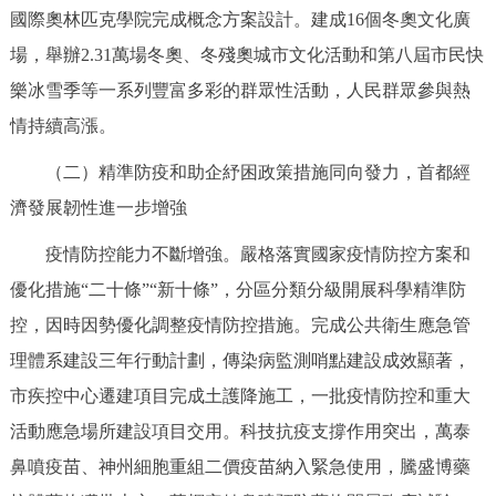
國際奧林匹克學院完成概念方案設計。建成16個冬奧文化廣
場，舉辦2.31萬場冬奧、冬殘奧城市文化活動和第八屆市民快
樂冰雪季等一系列豐富多彩的群眾性活動，人民群眾參與熱
情持續高漲。
（二）精準防疫和助企紓困政策措施同向發力，首都經
濟發展韌性進一步增強
疫情防控能力不斷增強。嚴格落實國家疫情防控方案和
優化措施“二十條”“新十條”，分區分類分級開展科學精準防
控，因時因勢優化調整疫情防控措施。完成公共衛生應急管
理體系建設三年行動計劃，傳染病監測哨點建設成效顯著，
市疾控中心遷建項目完成土護降施工，一批疫情防控和重大
活動應急場所建設項目交用。科技抗疫支撐作用突出，萬泰
鼻噴疫苗、神州細胞重組二價疫苗納入緊急使用，騰盛博藥