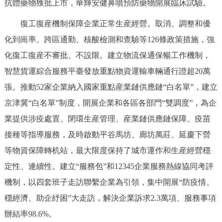
抗體藥物獲批上市，華輝安健鼻噴預防藥物開展臨床試驗。
復工復産機制保障企業正常生産經營。取消、調整和優
化到崗率、跨區通勤、核酸檢測和查驗等126條政策措施，強
化復工復産不審批、不設限。建立物流保通保暢工作機制，
智慧貨運綜合服務平臺發放重點物資運輸車輛通行證超20萬
張。推動52家企業納入國家重點産業鏈供應鏈“白名單”，建立
京津冀“白名單”制度，開展企業和各區各部門“雙調度”，為企
業提供涉疫處置、閉環生産管理、産業鏈供應鏈保障、疫苗
接種等指導服務，及時啟動平谷馬坊、廊坊萬莊、延慶下營
等物資保障轉机站，最大限度保持了城市運作和生産經營穩
定性、連續性。建立“服務包”和12345企業服務熱線協同考評
機制，以四套班子走訪聯繫企業為引領，集中開展“防疫情、
穩經濟、助企紓困”大走訪，解決企業訴求2.3萬項、服務事項
辦結率98.6%。