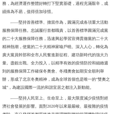
務，為經濟運作整體好轉打下堅實基礎，過程充滿艱辛，成
績殊為不易，值得倍加珍惜。
——堅持首善標準、擔當作為，圓滿完成各項重大活動
服務保障任務。忠誠履行首都職責，以首善標準圓滿完成黨
的二十大服務保障任務，迅速興起學習宣傳貫徹黨的二十大
精神熱潮，使黨的二十大精神家喻戶曉、深入人心，轉化為
廣大黨員幹部和全市人民奮進新征程、建功新時代的強大力
量。盡銳出戰、全力投入，以精準有效的疫情防控和細緻週
到的服務保障工作確保冬奧會、冬殘奧會如期安全順利舉
辦，形成了北京冬奧精神，成為全球首個也是唯一的“雙奧之
城”，為建設國際一流的和諧宜居之都注入新動能。
——堅持人民至上、生命至上，最大限度減少疫情對經
濟社會發展的影響。面對2020年以來最嚴峻、最複雜的疫情