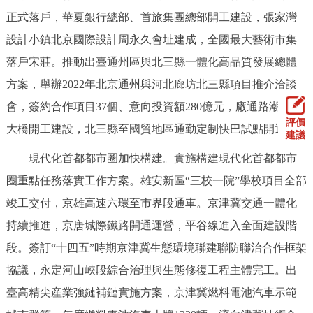
正式落戶，華夏銀行總部、首旅集團總部開工建設，張家灣
設計小鎮北京國際設計周永久會址建成，全國最大藝術市集
落戶宋莊。推動出臺通州區與北三縣一體化高品質發展總體
方案，舉辦2022年北京通州與河北廊坊北三縣項目推介洽談
會，簽約合作項目37個、意向投資額280億元，廠通路潮白河
評價
大橋開工建設，北三縣至國貿地區通勤定制快巴試點開通。
建議
現代化首都都市圈加快構建。實施構建現代化首都都市
圈重點任務落實工作方案。雄安新區“三校一院”學校項目全部
竣工交付，京雄高速六環至市界段通車。京津冀交通一體化
持續推進，京唐城際鐵路開通運營，平谷線進入全面建設階
段。簽訂“十四五”時期京津冀生態環境聯建聯防聯治合作框架
協議，永定河山峽段綜合治理與生態修復工程主體完工。出
臺高精尖産業強鏈補鏈實施方案，京津冀燃料電池汽車示範