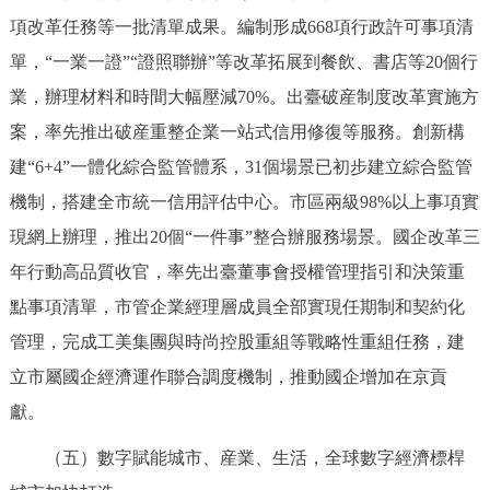
項改革任務等一批清單成果。編制形成668項行政許可事項清
單，“一業一證”“證照聯辦”等改革拓展到餐飲、書店等20個行
業，辦理材料和時間大幅壓減70%。出臺破産制度改革實施方
案，率先推出破産重整企業一站式信用修復等服務。創新構
建“6+4”一體化綜合監管體系，31個場景已初步建立綜合監管
機制，搭建全市統一信用評估中心。市區兩級98%以上事項實
現網上辦理，推出20個“一件事”整合辦服務場景。國企改革三
年行動高品質收官，率先出臺董事會授權管理指引和決策重
點事項清單，市管企業經理層成員全部實現任期制和契約化
管理，完成工美集團與時尚控股重組等戰略性重組任務，建
立市屬國企經濟運作聯合調度機制，推動國企增加在京貢
獻。
（五）數字賦能城市、産業、生活，全球數字經濟標桿