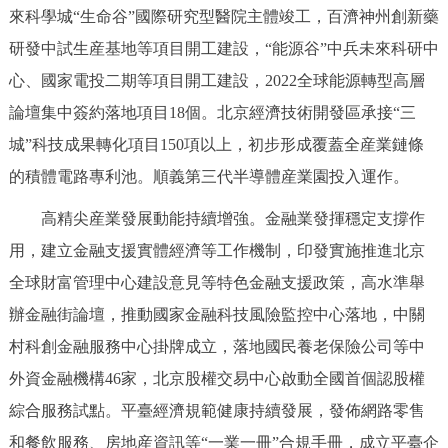
來科學城“生命谷”國際研究型醫院主體竣工，百濟神州創新藥
研發中試生産基地等項目開工建設，“能源谷”中兵未來科研中
心、國家電投二期等項目開工建設，2022全球能源轉型高層
論壇集中簽約落地項目18個。北京經濟技術開發區承接“三
城”科技成果轉化項目150項以上，初步形成覆蓋全産業鏈條
的積體電路專利池。順義第三代半導體産業園投入運作。
高精尖産業發展動能持續增強。金融業發揮穩定支撐作
用，建立金融支援實體經濟等工作機制，印發實施推進北京
全球財富管理中心建設意見等特色金融支援政策，高水準舉
辦金融街論壇，推動國家金融科技風險監控中心落地，中關
村科創金融服務中心掛牌成立，落地國民養老保險公司等中
外資金融機構46家，北京股權交易中心啟動全國首個認股權
綜合服務試點。平臺經濟規範健康持續發展，發佈網路零售
和餐飲服務、房地産資訊等“一業一冊”合規手冊，成立平臺企