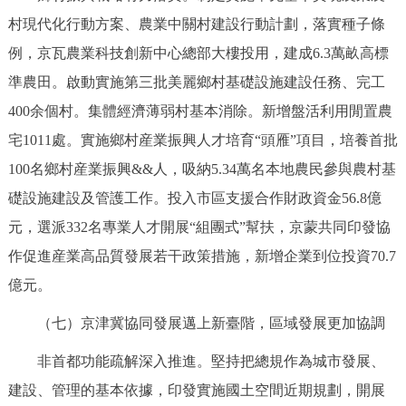
村現代化行動方案、農業中關村建設行動計劃，落實種子條
例，京瓦農業科技創新中心總部大樓投用，建成6.3萬畝高標
準農田。啟動實施第三批美麗鄉村基礎設施建設任務、完工
400余個村。集體經濟薄弱村基本消除。新增盤活利用閒置農
宅1011處。實施鄉村産業振興人才培育“頭雁”項目，培養首批
100名鄉村産業振興&&人，吸納5.34萬名本地農民參與農村基
礎設施建設及管護工作。投入市區支援合作財政資金56.8億
元，選派332名專業人才開展“組團式”幫扶，京蒙共同印發協
作促進産業高品質發展若干政策措施，新增企業到位投資70.7
億元。
（七）京津冀協同發展邁上新臺階，區域發展更加協調
非首都功能疏解深入推進。堅持把總規作為城市發展、
建設、管理的基本依據，印發實施國土空間近期規劃，開展