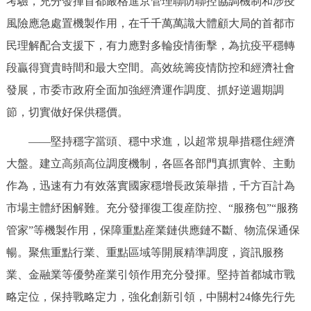
考驗，充分發揮首都嚴格進京管理聯防聯控協調機制和涉疫
風險應急處置機製作用，在千千萬萬識大體顧大局的首都市
民理解配合支援下，有力應對多輪疫情衝擊，為抗疫平穩轉
段贏得寶貴時間和最大空間。高效統籌疫情防控和經濟社會
發展，市委市政府全面加強經濟運作調度、抓好逆週期調
節，切實做好保供穩價。
——堅持穩字當頭、穩中求進，以超常規舉措穩住經濟
大盤。建立高頻高位調度機制，各區各部門真抓實幹、主動
作為，迅速有力有效落實國家穩增長政策舉措，千方百計為
市場主體紓困解難。充分發揮復工復産防控、“服務包”“服務
管家”等機製作用，保障重點産業鏈供應鏈不斷、物流保通保
暢。聚焦重點行業、重點區域等開展精準調度，資訊服務
業、金融業等優勢産業引領作用充分發揮。堅持首都城市戰
略定位，保持戰略定力，強化創新引領，中關村24條先行先