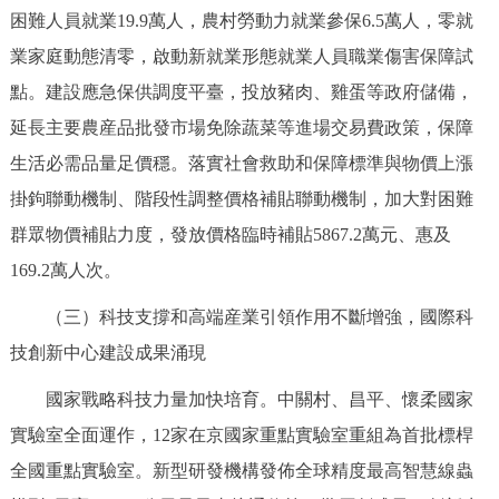
困難人員就業19.9萬人，農村勞動力就業參保6.5萬人，零就
業家庭動態清零，啟動新就業形態就業人員職業傷害保障試
點。建設應急保供調度平臺，投放豬肉、雞蛋等政府儲備，
延長主要農産品批發市場免除蔬菜等進場交易費政策，保障
生活必需品量足價穩。落實社會救助和保障標準與物價上漲
掛鉤聯動機制、階段性調整價格補貼聯動機制，加大對困難
群眾物價補貼力度，發放價格臨時補貼5867.2萬元、惠及
169.2萬人次。
（三）科技支撐和高端産業引領作用不斷增強，國際科
技創新中心建設成果涌現
國家戰略科技力量加快培育。中關村、昌平、懷柔國家
實驗室全面運作，12家在京國家重點實驗室重組為首批標桿
全國重點實驗室。新型研發機構發佈全球精度最高智慧線蟲