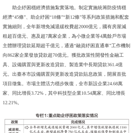
助企紓困穩經濟措施紮實落地。制定實施統籌防疫情穩
經濟“45條”、助企紓困“18條”“新12條”等系列政策措施和配套
實施細則，全年新增免減退緩稅費超2000億元，國有房屋減
租超百億元、惠及超7萬家企業，為小微企業等4萬餘戶市場
主體辦理貸款延期超千億元，通過“融資紓困直通車”工作機制
向862家企業發放貸款超70億元。獲批政策性開發性金融工
具、設備購置與更新改造貸款、製造業中長期貸款361.4億
元。出臺本市設備購置與更新改造貸款貼息政策，開展首批
項目徵集。市場主體活力穩步恢復，全市新設企業24.68萬
家、同比增長3.72%，其中科技型企業10.54萬家、同比增長
12.21%。