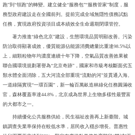
跑”到“領跑”的轉變。建立健全“服務包”“服務管家”制度，服
務型政府建設走在全國前列。提前完成全域無隱性債務試點
任務，實現政府投資項目成本績效全生命週期閉環管控。
著力推進“綠色北京”建設，生態環境品質明顯改善。污染
防治取得顯著成效，優質能源佔能源消費總量比重達98.5%以
上，細顆粒物年均濃度連續十年下降，空氣品質改善效果被
聯合國環境規劃署譽為“北京奇跡”，國家和市級考核斷面劣五
類水體全面消除，五大河流全部重現“流動的河”並貫通入海。
一道綠隔實現“一環百園”，新一輪百萬畝造林綠化任務圓滿收
官，森林覆蓋率達44.8%，北京成為世界上生物多樣性最豐富
的大都市之一。
持續優化公共服務供給，民生福祉改善再上新臺階。城
鎮調查失業率保持在較低水準，居民收入穩步增長。普惠性