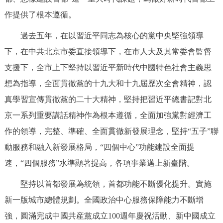
走進北京
作提供了根本遵循。
北京概況
十六區概覽
人文北京
過去五年，在以習近平同志為核心的黨中央堅強領導
下，在中共北京市委直接領導下，在市人大及其常委會監督
綠色北京
圖説北京
視頻北京
支援下，全市上下堅持以習近平新時代中國特色社會主義思
想為指導，全面貫徹黨的十九大和十九屆歷次全會精神，認
多語種
真學習宣傳貫徹黨的二十大精神，堅持把習近平總書記對北
ENGLISH
한국어
日本語
京一系列重要講話精神作為根本遵循，全面加強黨對經濟工
作的領導，完整、準確、全面貫徹新發展理念，堅持“五子”聯
DEUTSCH
FRANÇAIS
РУССКИЙ ЯЗЫК
動服務和融入新發展格局，“四個中心”功能建設全面提
速，“四個服務”水準顯著提高，各項事業邁上新臺階。
ESPAÑOL
PORTUGUÊS
العربية
堅持以首都發展為統領，首都功能不斷優化提升。實施
ITALIANO
新一版城市總體規劃。全國政治中心服務保障能力不斷增
強，圓滿完成中國共産黨成立100週年慶祝活動、新中國成立