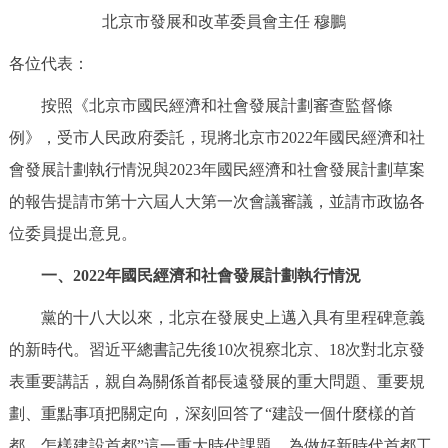
北京市發展和改革委員會主任 穆鵬
決策公開
專題公開
各位代表：
政務服務
按照《北京市國民經濟和社會發展計劃審查監督條
個人服務
法人服務
部門服務
例》，受市人民政府委託，現將北京市2022年國民經濟和社
會發展計劃執行情況與2023年國民經濟和社會發展計劃草案
便民服務
利企服務
投資項目
的報告提請市第十六屆人大第一次會議審議，並請市政協各
位委員提出意見。
仲介服務
陽光政務
一、2022年國民經濟和社會發展計劃執行情況
政民互動
黨的十八大以來，北京在發展史上邁入具有里程碑意義
12345網上接訴即辦
我要諮詢
我要建議
的新時代。習近平總書記先後10次視察北京、18次對北京發
表重要講話，親自為關係首都長遠發展的重大問題、重要規
參與調查
線上訪談
圖説互動
劃、重點事項把關定向，深刻回答了“建設一個什麼樣的首
都、怎樣建設首都”這一重大時代課題，為做好新時代首都工