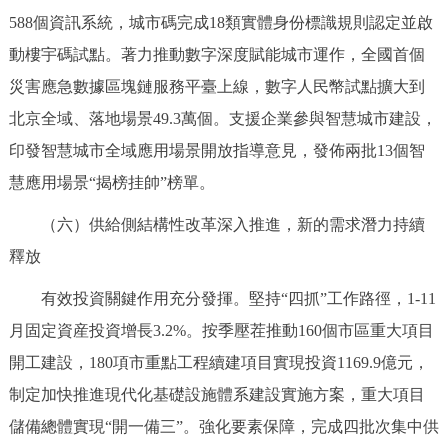
588個資訊系統，城市碼完成18類實體身份標識規則認定並啟
動樓宇碼試點。著力推動數字深度賦能城市運作，全國首個
災害應急數據區塊鏈服務平臺上線，數字人民幣試點擴大到
北京全域、落地場景49.3萬個。支援企業參與智慧城市建設，
印發智慧城市全域應用場景開放指導意見，發佈兩批13個智
慧應用場景“揭榜挂帥”榜單。
（六）供給側結構性改革深入推進，新的需求潛力持續
釋放
有效投資關鍵作用充分發揮。堅持“四抓”工作路徑，1-11
月固定資産投資增長3.2%。按季壓茬推動160個市區重大項目
開工建設，180項市重點工程續建項目實現投資1169.9億元，
制定加快推進現代化基礎設施體系建設實施方案，重大項目
儲備總體實現“開一備三”。強化要素保障，完成四批次集中供