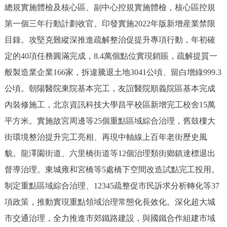
總規實施體檢及核心區、副中心控規實施體檢，核心區控規
第一個三年行動計劃收官。印發實施2022年版新增産業禁限
目錄。攻堅克難縱深推進疏解整治促提升專項行動，年初確
定的40項任務圓滿完成，8.4萬個點位實現銷賬，疏解提質一
般製造業企業166家，拆違騰退土地3041公頃、留白增綠999.3
公頃。朝陽醫院東院基本完工，友誼醫院順義院區基本完成
內裝修施工，北京資訊科技大學昌平校區新增完工校舍15萬
平方米。實施故宮周邊等25個重點區域綜合治理，舊鼓樓大
街環境整治提升完工亮相、再現中軸線上百年老街歷史風
貌。龍澤園街道、六里橋街道等12個治理類街鄉鎮達標退出
督導治理。東城雍和宮橋等5處橋下空間改造試點完工投用。
制定重點區域綜合治理、12345疏整促市民訴求分析轉化等37
項政策，推動實現重點領域治理常態化長效化。深化超大城
市交通治理，全力推進市郊鐵路建設，與國鐵合作組建市域