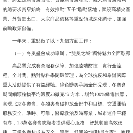
的總要求貫穿始終，有效推動“五子”聯動落地，圍繞高精尖産
業、外貿進出口、大宗商品價格等重點領域深化調研，加強
前瞻政策儲備。
一年來，重點做了以下九個方面工作：
（一）冬奧盛會成功舉辦，“雙奧之城”獨特魅力全面彰顯
高品質完成賽會服務保障。加強遠端防控，實行全流
程、全封閉、點對點科學閉環管理，為全球抗疫和舉辦國際
重大活動提供了有益經驗。綠色辦奧承諾全部兌現，冬奧會
期間細顆粒物平均濃度23微克/立方米，場館100%綠電供應，
實現北京冬奧會、冬殘奧會碳排放全部中和目標。交通運輸
服務安全、準時、可靠，醫療救治及時專業，城市運作平穩
有序，1.8萬名賽會志願者提供暖心服務，智慧餐廳高效便
捷，三個冬奧村成為安全、溫馨、舒適的“運動員之家”。雁棲