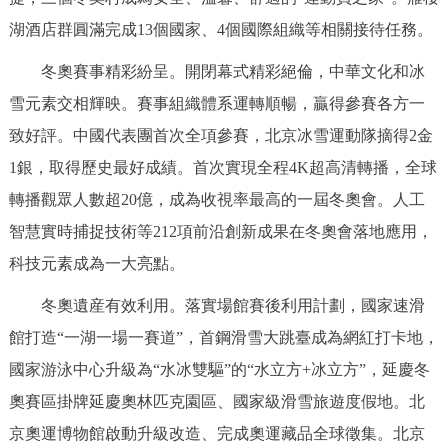
湖酒店群圓滿完成13個國家、4個國際組織等相關接待任務。
冬奧賽事精彩紛呈。開閉幕式精彩絕倫，中華文化和冰
雪元素交相輝映。賽事組織體系運轉順暢，贏得參賽各方一
致好評。中國代表團首次全項參賽，北京冰雪運動隊摘得2金
1銀，取得歷史最好成績。首次實現全程4K超高清轉播，全球
轉播觀眾人數超20億，成為收視率最高的一屆冬奧會。人工
智慧實時捕捉技術等212項前沿創新成果在冬奧會落地應用，
科技元素成為一大亮點。
冬奧遺産有效利用。落實場館賽後利用計劃，國家速滑
館打造“一湖一場一賽道”，首鋼滑雪大跳臺成為網紅打卡地，
國家游泳中心升級為“水冰雙驅”的“水立方+冰立方”，延慶冬
奧賽區掛牌延慶奧林匹克園區、國家級滑雪旅遊度假地。北
京奧運博物館啟動升級改造、完成奧運藏品全球徵集。北京