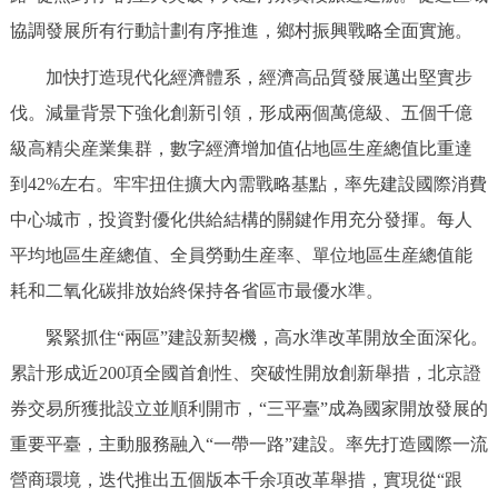
協調發展所有行動計劃有序推進，鄉村振興戰略全面實施。
加快打造現代化經濟體系，經濟高品質發展邁出堅實步
伐。減量背景下強化創新引領，形成兩個萬億級、五個千億
級高精尖産業集群，數字經濟增加值佔地區生産總值比重達
到42%左右。牢牢扭住擴大內需戰略基點，率先建設國際消費
中心城市，投資對優化供給結構的關鍵作用充分發揮。每人
平均地區生産總值、全員勞動生産率、單位地區生産總值能
耗和二氧化碳排放始終保持各省區市最優水準。
緊緊抓住“兩區”建設新契機，高水準改革開放全面深化。
累計形成近200項全國首創性、突破性開放創新舉措，北京證
券交易所獲批設立並順利開市，“三平臺”成為國家開放發展的
重要平臺，主動服務融入“一帶一路”建設。率先打造國際一流
營商環境，迭代推出五個版本千余項改革舉措，實現從“跟