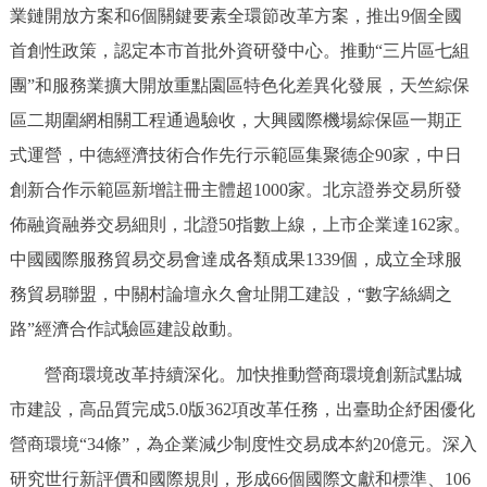
業鏈開放方案和6個關鍵要素全環節改革方案，推出9個全國
首創性政策，認定本市首批外資研發中心。推動“三片區七組
團”和服務業擴大開放重點園區特色化差異化發展，天竺綜保
區二期圍網相關工程通過驗收，大興國際機場綜保區一期正
式運營，中德經濟技術合作先行示範區集聚德企90家，中日
創新合作示範區新增註冊主體超1000家。北京證券交易所發
佈融資融券交易細則，北證50指數上線，上市企業達162家。
中國國際服務貿易交易會達成各類成果1339個，成立全球服
務貿易聯盟，中關村論壇永久會址開工建設，“數字絲綢之
路”經濟合作試驗區建設啟動。
營商環境改革持續深化。加快推動營商環境創新試點城
市建設，高品質完成5.0版362項改革任務，出臺助企紓困優化
營商環境“34條”，為企業減少制度性交易成本約20億元。深入
研究世行新評價和國際規則，形成66個國際文獻和標準、106