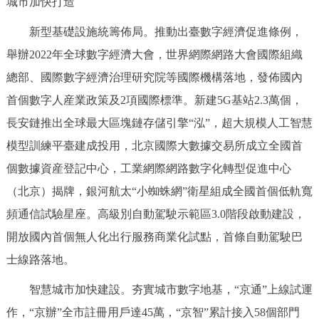
城市加快打造
新型基礎設施統籌佈局。推動出臺數字經濟促進條例，
舉辦2022年全球數字經濟大會，世界網際網路大會國際組織
總部、國際數字經濟治理研究院等國際機構落地，發佈國內
首個數字人産業政策及2項國際標準。新建5G基站2.3萬個，
長安鏈推出全球最大區塊鏈存儲引擎“泓”，超大規模人工智慧
模型訓練平臺建成投用，北京國際大數據交易所成立全國首
個數據資産登記中心，工業網際網路數字化轉型促進中心
（北京）揭牌，銀河航太“小蜘蛛網”衛星組成全國首個低軌寬
頻通信試驗星座。高級別自動駕駛示範區3.0階段啟動建設，
開放國內首個無人化出行服務商業化試點，首條自動駕駛巴
士線路落地。
智慧城市加快建設。夯實城市數字地基，“京通”上線試運
作，“京辦”全市註冊用戶達45萬，“京智”累計接入58個部門