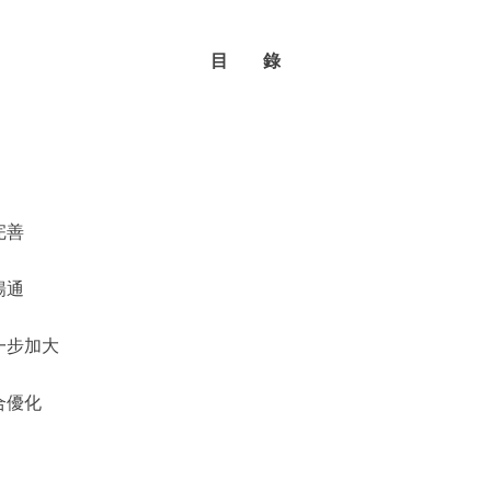
目 錄
完善
暢通
一步加大
合優化