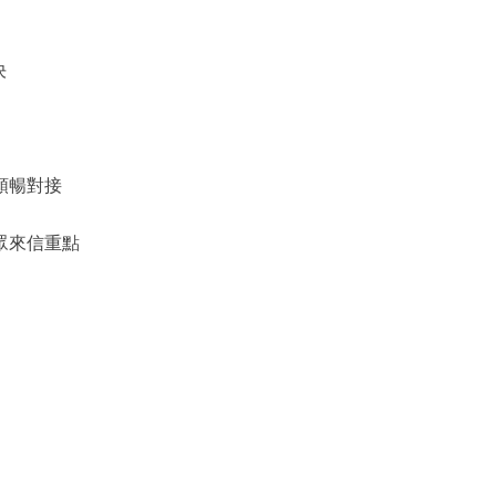
決
順暢對接
眾來信重點