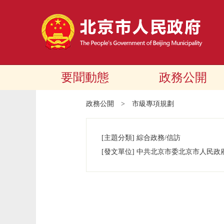
要聞動態
政務公開
政務公開
>
市級專項規劃
[主題分類]
綜合政務/信訪
[發文單位]
中共北京市委北京市人民政