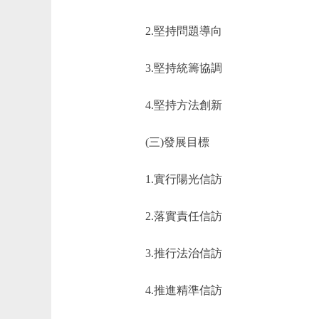
2.堅持問題導向
3.堅持統籌協調
4.堅持方法創新
(三)發展目標
1.實行陽光信訪
2.落實責任信訪
3.推行法治信訪
4.推進精準信訪