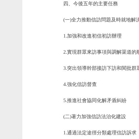
四、今後五年的主要任務
(一)全力推動信訪問題及時就地解
1.加強和改進初信初訪辦理
2.實現群眾來訪事項與調解渠道的
3.突出領導幹部接訪下訪和閱批群
4.強化信訪督查
5.推進社會協同化解矛盾糾紛
(二)著力加強信訪法治化建設
1.通過法定途徑分類處理信訪訴求