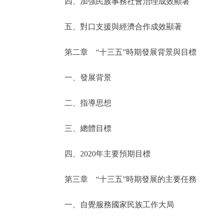
四、加強民族事務社會治理成效顯著
走進北京
五、對口支援與經濟合作成效顯著
北京概況
第二章 “十三五”時期發展背景與目標
綠色北京
一、發展背景
多語種
二、指導思想
ENGLISH
三、總體目標
DEUTSCH
四、2020年主要預期目標
第三章 “十三五”時期發展的主要任務
ESPAÑOL
一、自覺服務國家民族工作大局
ITALIANO