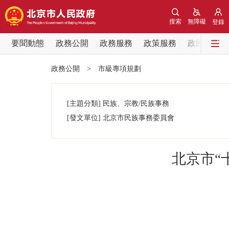
搜索
無障礙
登錄
要聞動態
政務公開
政務服務
政策服務
政民互動
要聞動態
政務公開
>
市級專項規劃
黨中央精神
[主題分類]
民族、宗教/民族事務
北京要聞
[發文單位]
北京市民族事務委員會
各區熱點
北京市“
政務公開
市領導
政策兌現