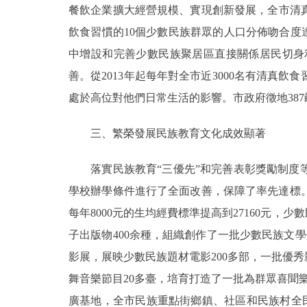
餐飲企業擴大經營規模、實現創新發展，全市清真
飲食習慣的10個少數民族群眾的人口分佈吻合度
中增設和完善少數民族聚居區直接關係居民切身
善。從2013年起每年對全市近3000名有清
處於高位對他們日常生活的影響。市政府徵地38
三、繁榮發展民族教育文化成效顯著
落實民族教育“三優先”和完善表彰獎勵制度等
學校辦學條件進行了全面改善，保障了率先達標
每年8000元的生均經費標準提高到27160元
子出版物400余種，組織創作了一批少數民族文
影展，展映少數民族題材電影200多部，一批優
舞音樂節目20多臺，培育打造了一批為群眾喜聞
廣基地，全市民族重點街鄉鎮、社區和民族村全