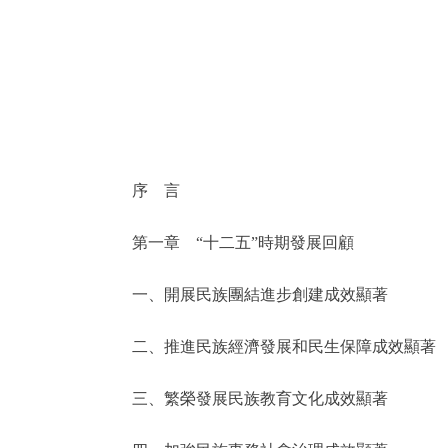
決策公開
政務服務
個人服務
序 言
便民服務
第一章 “十二五”時期發展回顧
仲介服務
一、開展民族團結進步創建成效顯著
政民互動
二、推進民族經濟發展和民生保障成效顯著
12345網上接訴即辦
三、繁榮發展民族教育文化成效顯著
參與調查