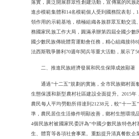
落實，廣泛開展群眾性創建活動，宣傳黨的民族政
進步模範集體和14名模範個人受到國務院表彰，
領作用的示範基地，積極組織各族群眾互動交流
務國家民族工作大局，圓滿承辦第四屆全國少數
國少數民族傳統體育運動會任務，精心組織接待
法西斯戰爭勝利70週年閱兵等重大活動，展示了
二、推進民族經濟發展和民生保障成效顯著
通過“十二五”規劃的實施，全市民族鄉村面貌
生態保護和新型農村社區建設全面提升。2015年，
農民每人平均勞動所得達到21238元，較“十一五
準，農民居住生活條件明顯改善，鄉村生態環境品
4個民族村被國家民委評為“中國少數民族特色
生、體育等各項社會事業。重點提升清真餐飲企