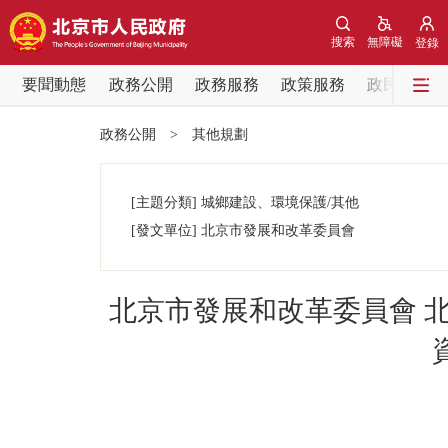
搜索
無障礙
登錄
要聞動態
政務公開
政務服務
政策服務
政民互動
要聞動態
政務公開
>
其他規劃
黨中央精神
[主題分類]
城鄉建設、環境保護/其他
北京要聞
[發文單位]
北京市發展和改革委員會
各區熱點
北京市發展和改革委員會 
政務公開
市領導
政策兌現