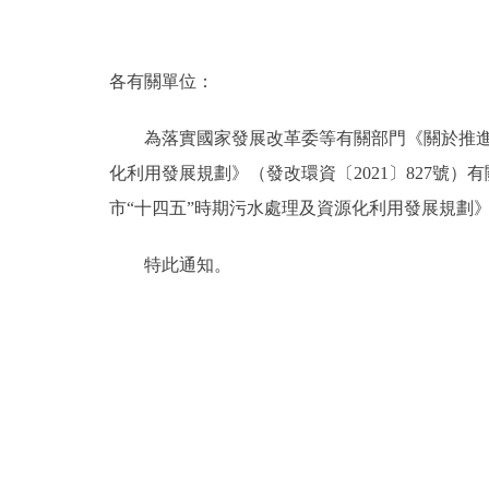
決策公開
各有關單位：
政務服務
為落實國家發展改革委等有關部門《關於推進污水
個人服務
化利用發展規劃》（發改環資〔2021〕827
市“十四五”時期污水處理及資源化利用發展規劃
便民服務
特此通知。
仲介服務
政民互動
12345網上接訴即辦
參與調查