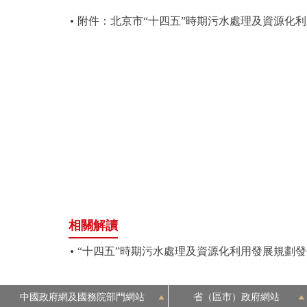
附件：北京市“十四五”時期污水處理及資源化
走進北京
北京概況
綠色北京
多語種
ENGLISH
DEUTSCH
相關解讀
“十四五”時期污水處理及資源化利用發展規劃發佈
ESPAÑOL
ITALIANO
中國政府網及國務院部門網站
省（區市）政府網站