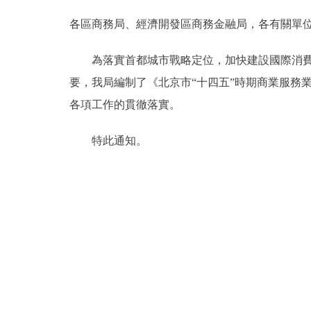
各區商務局、經濟開發區商務金融局，各有關單
決策公開
為落實首都城市戰略定位，加快建設國際消費中
政務服務
要，我局編制了《北京市“十四五”時期商業服務
各項工作的貫徹落實。
個人服務
特此通知。
便民服務
仲介服務
政民互動
12345網上接訴即辦
參與調查