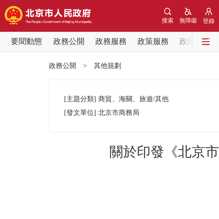
搜索
無障礙
登錄
要聞動態
政務公開
政務服務
政策服務
政民互動
要聞動態
政務公開
>
其他規劃
黨中央精神
[主題分類]
商貿、海關、旅遊/其他
北京要聞
[發文單位]
北京市商務局
各區熱點
關於印發《北京市
政務公開
市領導
政策兌現