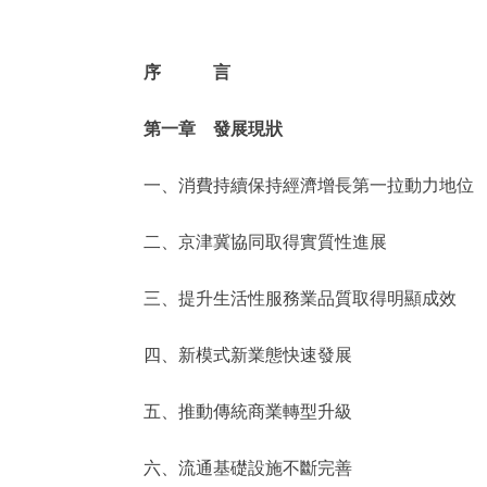
走進北京
序 言
北京概況
第一章 發展現狀
綠色北京
一、消費持續保持經濟增長第一拉動力地位
多語種
二、京津冀協同取得實質性進展
ENGLISH
三、提升生活性服務業品質取得明顯成效
DEUTSCH
四、新模式新業態快速發展
ESPAÑOL
五、推動傳統商業轉型升級
ITALIANO
六、流通基礎設施不斷完善