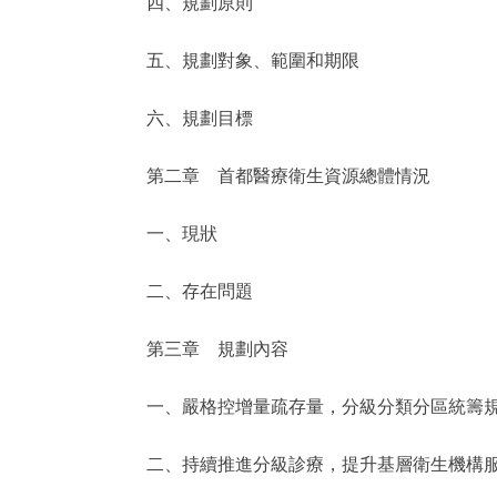
四、規劃原則
走進北京
五、規劃對象、範圍和期限
北京概況
六、規劃目標
綠色北京
第二章 首都醫療衛生資源總體情況
多語種
一、現狀
ENGLISH
二、存在問題
DEUTSCH
第三章 規劃內容
一、嚴格控增量疏存量，分級分類分區統籌規
ESPAÑOL
二、持續推進分級診療，提升基層衛生機構服
ITALIANO