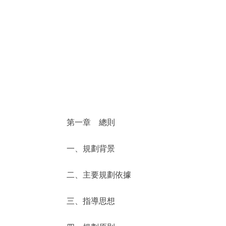
決策公開
政務服務
個人服務
便民服務
第一章 總則
仲介服務
一、規劃背景
政民互動
二、主要規劃依據
12345網上接訴即辦
三、指導思想
參與調查