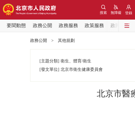
搜索
無障礙
登錄
要聞動態
政務公開
政務服務
政策服務
政民互動
要聞動態
政務公開
>
其他規劃
黨中央精神
[主題分類]
衛生、體育/衛生
北京要聞
[發文單位]
北京市衛生健康委員會
各區熱點
北京市醫療
政務公開
市領導
政策兌現