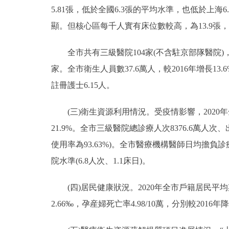
5.81張，低於全國6.3張的平均水準，也低於上海6
顯。但核心區每千人實有床位數較高，為13.9
全市共有三級醫院104家(不含駐京部隊醫院)，
家。全市衛生人員數37.6萬人，較2016年增長13.
註冊護士6.15人。
(三)衛生資源利用情況。受疫情影響，2020年全市
21.9%。全市三級醫院總診療人次8376.6萬人次、
使用率為93.63%)。全市醫療機構醫師日均擔負診
院水準(6.8人次、1.1床日)。
(四)居民健康狀況。2020年全市戶籍居民平均期望
2.66‰，孕産婦死亡率4.98/10萬，分別較2016年降