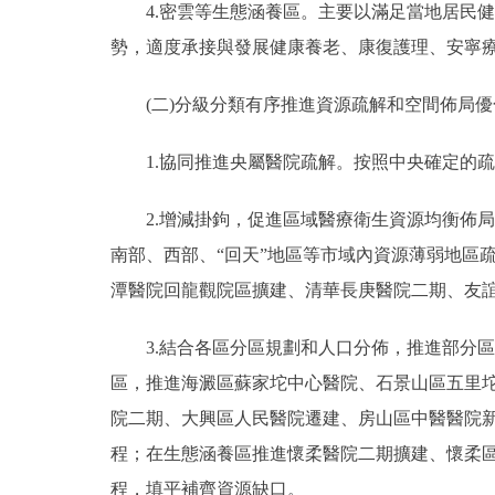
4.密雲等生態涵養區。主要以滿足當地居民健
勢，適度承接與發展健康養老、康復護理、安寧
(二)分級分類有序推進資源疏解和空間佈局優
1.協同推進央屬醫院疏解。按照中央確定的疏
2.增減掛鉤，促進區域醫療衛生資源均衡佈局
南部、西部、“回天”地區等市域內資源薄弱地區
潭醫院回龍觀院區擴建、清華長庚醫院二期、友
3.結合各區分區規劃和人口分佈，推進部分區
區，推進海澱區蘇家坨中心醫院、石景山區五里
院二期、大興區人民醫院遷建、房山區中醫醫院
程；在生態涵養區推進懷柔醫院二期擴建、懷柔
程，填平補齊資源缺口。