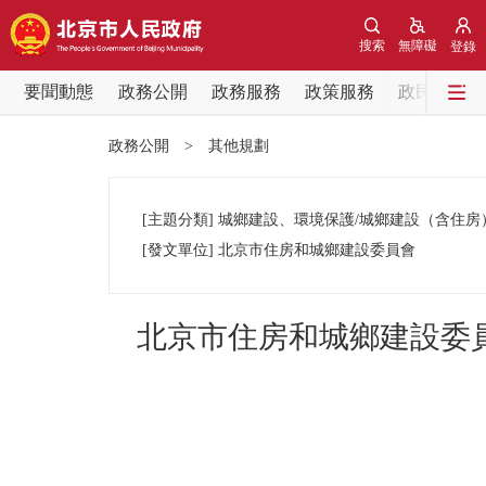
搜索
無障礙
登錄
要聞動態
政務公開
政務服務
政策服務
政民互動
要聞動態
政務公開
>
其他規劃
黨中央精神
[主題分類]
城鄉建設、環境保護/城鄉建設（含住房
北京要聞
[發文單位]
北京市住房和城鄉建設委員會
各區熱點
北京市住房和城鄉建設委
政務公開
市領導
政策兌現