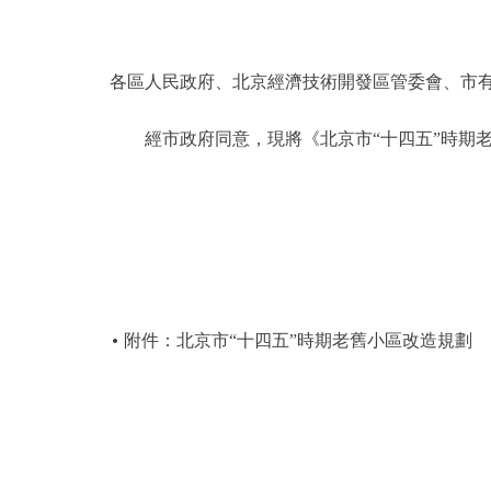
決策公開
各區人民政府、北京經濟技術開發區管委會、市
政務服務
經市政府同意，現將《北京市“十四五”時期老
個人服務
便民服務
仲介服務
附件：北京市“十四五”時期老舊小區改造規劃
政民互動
12345網上接訴即辦
參與調查