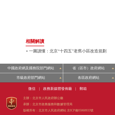
走進北京
北京概況
綠色北京
相關解讀
多語種
一圖讀懂：北京“十四五”老舊小區改造規劃
ENGLISH
中國政府網及國務院部門網站
省（區市）政府網站
市級政府部門網站
各區政府網站
DEUTSCH
微信
|
政務新媒體發佈廳
|
郵箱
ESPAÑOL
主辦：北京市人民政府辦公廳
承辦：北京市政務服務和數據管理局
ITALIANO
版權所有：北京市人民政府網站
京ICP備05060933號