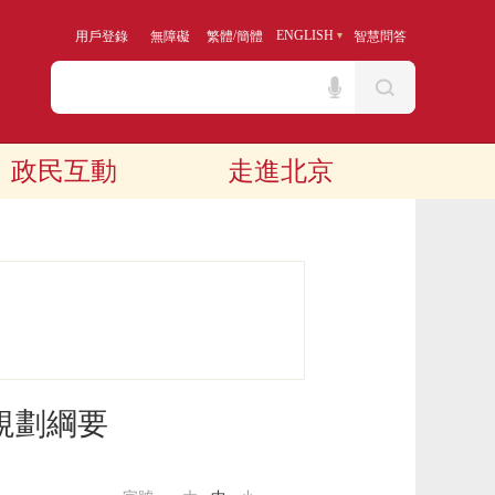
/
ENGLISH
用戶登錄
無障礙
繁體
簡體
智慧問答
政民互動
走進北京
規劃綱要