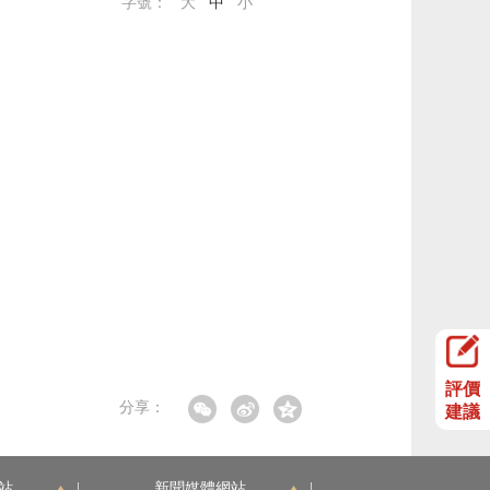
字號：
大
中
小
評價
分享：
建議
站
|
新聞媒體網站
|