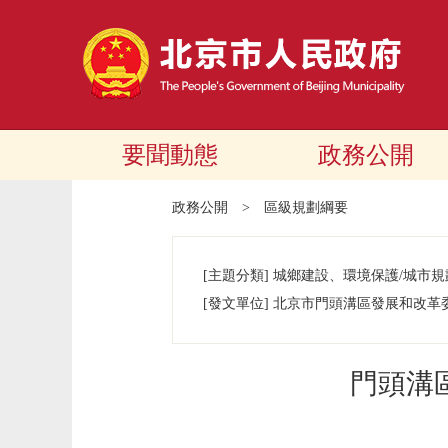
要聞動態
政務公開
政務公開
>
區級規劃綱要
[主題分類]
城鄉建設、環境保護/城市規
[發文單位]
北京市門頭溝區發展和改革
門頭溝