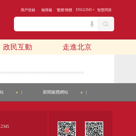
/
ENGLISH
用戶登錄
無障礙
繁體
簡體
智慧問答
政民互動
走進北京
站
|
新聞媒體網站
|
345