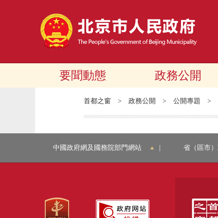
要聞動態
政務公開
首都之窗
>
政務公開
>
公開專題
>
中國政府網及國務院部門網站
|
省（區市）