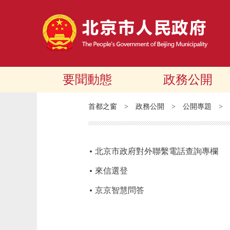
要聞動態
政務公開
首都之窗
>
政務公開
>
公開專題
>
北京市政府對外聯繫電話查詢專欄
來信選登
京京智慧問答