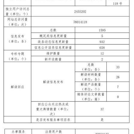
決策公開
專題公開
政務服務
個人服務
法人服務
部門服務
便民服務
利企服務
投資項目
仲介服務
陽光政務
政民互動
12345網上接訴即辦
我要諮詢
我要建議
參與調查
線上訪談
圖説互動