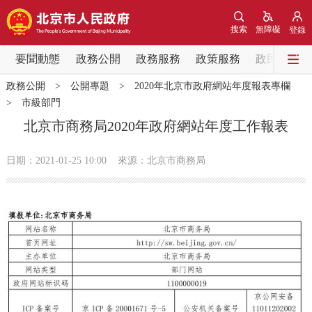
網站地圖
搜索
無障礙
登錄
要聞動態
要聞動態
政務公開
政務服務
政策服務
政民互動
政務公開
>
公開專題
>
2020年北京市政府網站年度報表專欄
黨中央精神
國務院資訊
中央部委動態
>
市級部門
北京市商務局2020年政府網站年度工作報表
北京要聞
會議資訊
部門動態
日期：2021-01-25 10:00
來源：北京市商務局
各區熱點
政務公開
市領導
機構職能
政策服務
政策兌現
政策解讀
回應關切