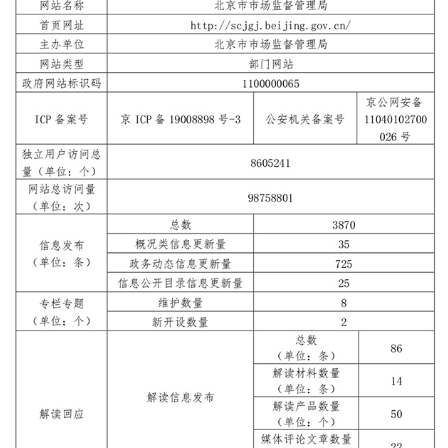
決策公開
專題公開
政務服務
個人服務
法人服務
部門服務
便民服務
利企服務
投資項目
仲介服務
陽光政務
政民互動
12345網上接訴即辦
我要諮詢
我要建議
參與調查
線上訪談
圖説互動