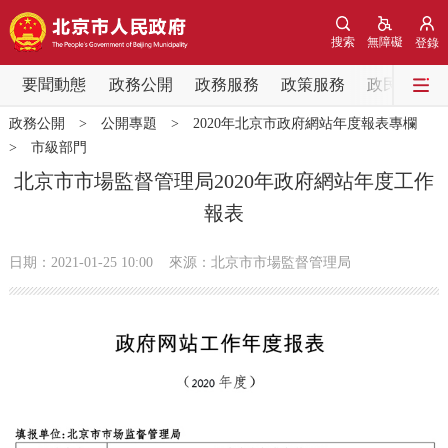
網站地圖
搜索
無障礙
登錄
要聞動態
要聞動態
政務公開
政務服務
政策服務
政民互動
政務公開
>
公開專題
>
2020年北京市政府網站年度報表專欄
黨中央精神
國務院資訊
中央部委動態
>
市級部門
北京市市場監督管理局2020年政府網站年度工作
北京要聞
會議資訊
部門動態
報表
各區熱點
日期：2021-01-25 10:00
來源：北京市市場監督管理局
政務公開
市領導
機構職能
政策服務
政策兌現
政策解讀
回應關切