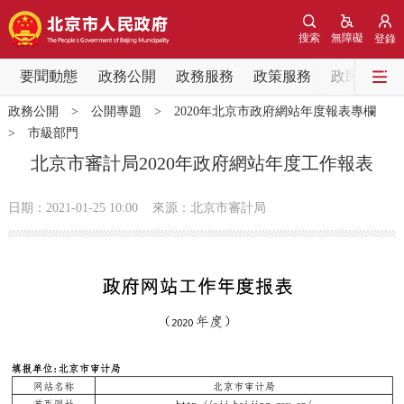
網站地圖
搜索
無障礙
登錄
要聞動態
要聞動態
政務公開
政務服務
政策服務
政民互動
政務公開
>
公開專題
>
2020年北京市政府網站年度報表專欄
黨中央精神
國務院資訊
中央部委動態
>
市級部門
北京市審計局2020年政府網站年度工作報表
北京要聞
會議資訊
部門動態
日期：2021-01-25 10:00
來源：北京市審計局
各區熱點
政務公開
市領導
機構職能
政策服務
政策兌現
政策解讀
回應關切