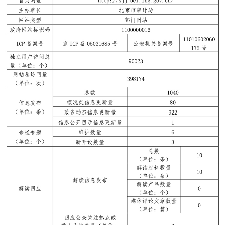
決策公開
專題公開
政務服務
個人服務
法人服務
部門服務
便民服務
利企服務
投資項目
仲介服務
陽光政務
政民互動
12345網上接訴即辦
我要諮詢
我要建議
參與調查
線上訪談
圖説互動