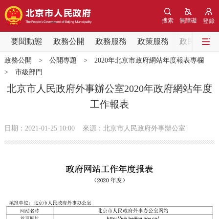
網站地圖
搜索
無障礙
登錄
要聞動態
要聞動態
政務公開
政務服務
政策服務
政民互動
政務公開
>
公開專題
>
2020年北京市政府網站年度報表專欄
黨中央精神
國務院資訊
中央部委動態
>
市級部門
北京市人民政府外事辦公室2020年政府網站年度
北京要聞
會議資訊
部門動態
工作報表
各區熱點
日期：2021-01-25 10:00
來源：北京市人民政府外事辦公室
政務公開
市領導
機構職能
政策服務
政策兌現
政策解讀
回應關切