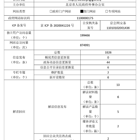
決策公開
專題公開
政務服務
個人服務
法人服務
部門服務
便民服務
利企服務
投資項目
仲介服務
陽光政務
政民互動
12345網上接訴即辦
我要諮詢
我要建議
參與調查
線上訪談
圖説互動