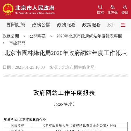
網站地圖
搜索
無障礙
登錄
要聞動態
要聞動態
政務公開
政務服務
政策服務
政民互動
政務公開
>
公開專題
>
2020年北京市政府網站年度報表專欄
黨中央精神
國務院資訊
中央部委動態
>
市級部門
北京市園林綠化局2020年政府網站年度工作報表
北京要聞
會議資訊
部門動態
日期：2021-01-25 10:00
來源：北京市園林綠化局
各區熱點
政務公開
市領導
機構職能
政策服務
政策兌現
政策解讀
回應關切