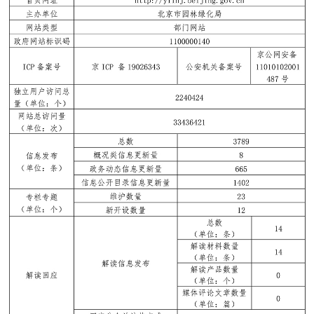
決策公開
專題公開
政務服務
個人服務
法人服務
部門服務
便民服務
利企服務
投資項目
仲介服務
陽光政務
政民互動
12345網上接訴即辦
我要諮詢
我要建議
參與調查
線上訪談
圖説互動