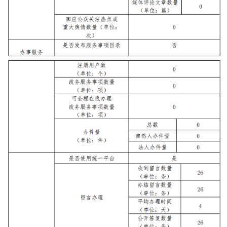
走進北京
北京概況
十六區概覽
人文北京
綠色北京
圖説北京
視頻北京
多語種
ENGLISH
한국어
日本語
DEUTSCH
FRANÇAIS
РУССКИЙ ЯЗЫК
ESPAÑOL
PORTUGUÊS
العربية
ITALIANO