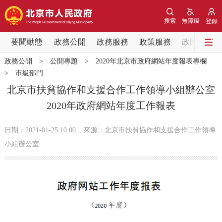
網站地圖
搜索
無障礙
登錄
要聞動態
要聞動態
政務公開
政務服務
政策服務
政民互動
政務公開
>
公開專題
>
2020年北京市政府網站年度報表專欄
黨中央精神
國務院資訊
中央部委動態
>
市級部門
北京市扶貧協作和支援合作工作領導小組辦公室
北京要聞
會議資訊
部門動態
2020年政府網站年度工作報表
各區熱點
日期：2021-01-25 10:00
來源：北京市扶貧協作和支援合作工作領導
小組辦公室
政務公開
市領導
機構職能
政策服務
政策兌現
政策解讀
回應關切