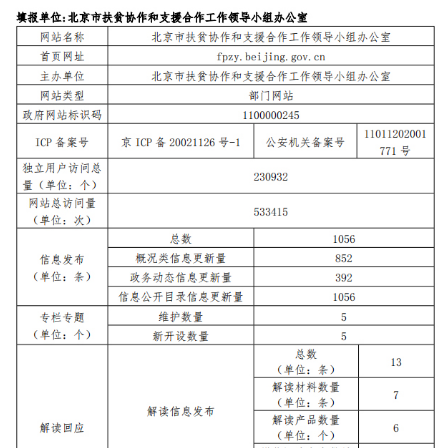
決策公開
專題公開
政務服務
個人服務
法人服務
部門服務
便民服務
利企服務
投資項目
仲介服務
陽光政務
政民互動
12345網上接訴即辦
我要諮詢
我要建議
參與調查
線上訪談
圖説互動