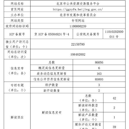
決策公開
專題公開
政務服務
個人服務
法人服務
部門服務
便民服務
利企服務
投資項目
仲介服務
陽光政務
政民互動
12345網上接訴即辦
我要諮詢
我要建議
參與調查
線上訪談
圖説互動