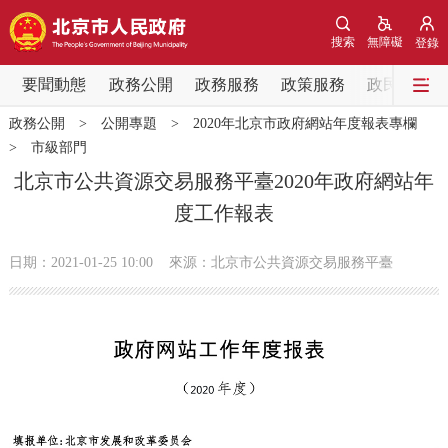
網站地圖
搜索
無障礙
登錄
要聞動態
要聞動態
政務公開
政務服務
政策服務
政民互動
政務公開
>
公開專題
>
2020年北京市政府網站年度報表專欄
黨中央精神
國務院資訊
中央部委動態
>
市級部門
北京市公共資源交易服務平臺2020年政府網站年
北京要聞
會議資訊
部門動態
度工作報表
各區熱點
日期：2021-01-25 10:00
來源：北京市公共資源交易服務平臺
政務公開
市領導
機構職能
政策服務
政策兌現
政策解讀
回應關切