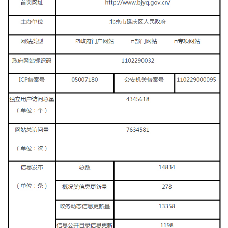
決策公開
專題公開
政務服務
個人服務
法人服務
部門服務
便民服務
利企服務
投資項目
仲介服務
陽光政務
政民互動
12345網上接訴即辦
我要諮詢
我要建議
參與調查
線上訪談
圖説互動