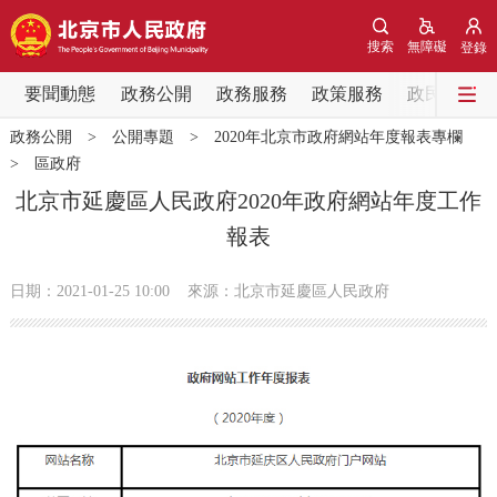
網站地圖
搜索
無障礙
登錄
要聞動態
要聞動態
政務公開
政務服務
政策服務
政民互動
政務公開
>
公開專題
>
2020年北京市政府網站年度報表專欄
黨中央精神
國務院資訊
中央部委動態
>
區政府
北京市延慶區人民政府2020年政府網站年度工作
北京要聞
會議資訊
部門動態
報表
各區熱點
日期：2021-01-25 10:00
來源：北京市延慶區人民政府
政務公開
市領導
機構職能
政策服務
政策兌現
政策解讀
回應關切