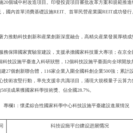
施20個城中村改造項目。印發投資項目審批改革方案和規範推
億元，國內首單消費基礎設施REIT、首單民營産業園REIT成功發
力推動科技創新和産業創新深度融合，高精尖産業發展厚積成
務保障國家實驗室建設，支援承擔國家科技重大專項；在京全國
9個科技設施平臺進入科研狀態，12個科技設施平臺面向全球開
建27個創新聯合體，116家企業入圍全國科創企業500強；累計設
心技術攻堅行動，率先支援非共識項目，涌現大規模量子云算力
8項成果獲國家科學技術獎、佔全國28.7%。
專欄1：懷柔綜合性國家科學中心科技設施平臺建設進展情況