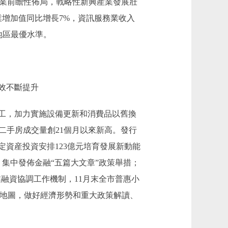
産業前瞻性佈局，戰略性新興産業發展壯
業增加值同比增長7%，資訊服務業收入
地區最優水準。
效不斷提升
開工，加力實施設備更新和消費品以舊換
份二手房成交量創21個月以來新高。發行
定資産投資安排123億元培育發展新動能
。集中發佈金融“五篇大文章”政策舉措；
業融資協調工作機制，11月末全市普惠小
産業地圖，做好經濟形勢和重大政策解讀、