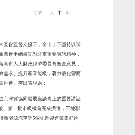
字號：
大
中
小
其常委會監督支援下，全市上下堅持以習
徹習近平總書記對北京重要講話精神，
，落實市人大財政經濟委員會審查意見，
效需求、提升産業能級，著力優化營商
實推進。突出表現為：
進京津冀協同發展座談會上的重要講話
突破、第二批市級機關完成搬遷，三地聯
聯新能源汽車等5個先進製造業集群晉