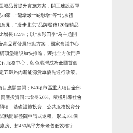
區域品質提升實施方案，開工建設西單
家，“龍墩墩”“蛇墩墩”等“北京禮
見，“漫步北京”品牌發佈120條精品
長12.5%；以“京彩四季”為主題開
合高品質發展行動方案，國家會議中心
費橋頭堡建設加快推進，獲批全方位門戶
和支付服務中心，藍色港灣成為全國首個
制定五環路內新能源貨車優先通行政策。
目應開盡開；640項市區重大項目全部
定資産投資同比增長5.6%。積極引導社會
強弱項，基礎設施投資、公共服務投資分
，試點開展整院申請式退租、形成161個
舊廠房、超450萬平方米老舊低效樓宇；