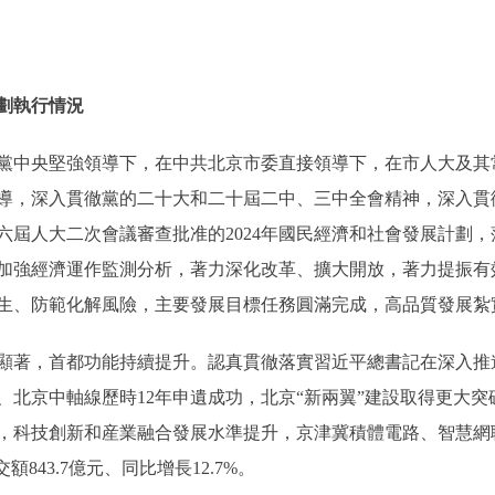
劃執行情況
心的黨中央堅強領導下，在中共北京市委直接領導下，在市人大及
導，深入貫徹黨的二十大和二十屆二中、三中全會精神，深入貫
六屆人大二次會議審查批准的2024年國民經濟和社會發展計劃
加強經濟運作監測分析，著力深化改革、擴大開放，著力提振有
生、防範化解風險，主要發展目標任務圓滿完成，高品質發展紮
著，首都功能持續提升。認真貫徹落實習近平總書記在深入推
、北京中軸線歷時12年申遺成功，北京“新兩翼”建設取得更大
，科技創新和産業融合發展水準提升，京津冀積體電路、智慧網
843.7億元、同比增長12.7%。