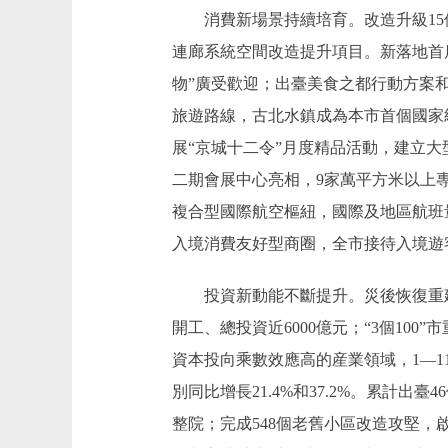
消費新場景持續培育。改造升級15個
連廊系統空間改造提升項目。新落地首店
物”廣受歡迎；出臺美食之都行動方案和
旅遊路線，古北水鎮成為本市首個國家級
展“京城十二令”月度精品活動，建立
二期會展中心亮相，9家萬平方米以上專
複合型國際航空樞紐，國際及地區航班量
入境消費友好型商圈，全市接待入境遊客
投資新動能不斷提升。災後恢復重建取
開工、總投資近6000億元；“3個10
資本投向乘數效應高的産業領域，1—1
別同比增長21.4%和37.2%。累計
整院；完成548個老舊小區改造攻堅，