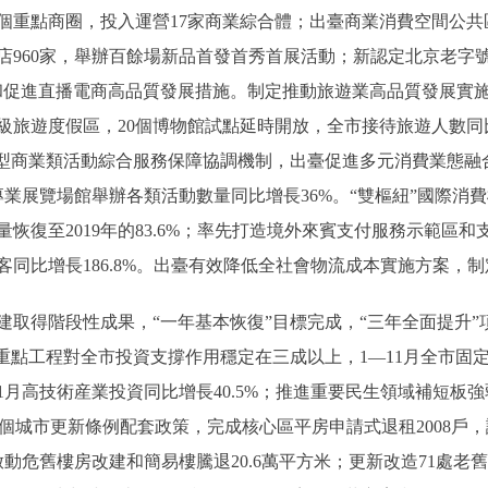
重點商圈，投入運營17家商業綜合體；出臺商業消費空間公共
960家，舉辦百餘場新品首發首秀首展活動；新認定北京老字號28
促進直播電商高品質發展措施。制定推動旅遊業高品質發展實施意
旅遊度假區，20個博物館試點延時開放，全市接待旅遊人數同比增
大型商業類活動綜合服務保障協調機制，出臺促進多元消費業態融
業展覽場館舉辦各類活動數量同比增長36%。“雙樞紐”國際消
恢復至2019年的83.6%；率先打造境外來賓支付服務示範區
同比增長186.8%。出臺有效降低全社會物流成本實施方案，
得階段性成果，“一年基本恢復”目標完成，“三年全面提升”項
0”市重點工程對全市投資支撐作用穩定在三成以上，1—11月全市固
1月高技術産業投資同比增長40.5%；推進重要民生領域補短板
出臺46個城市更新條例配套政策，完成核心區平房申請式退租2008戶
啟動危舊樓房改建和簡易樓騰退20.6萬平方米；更新改造71處老