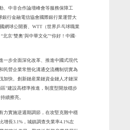
動、中非合作論壇峰會等服務保障工
環球銀行金融電信協會國際銀行業運營大
中國網球公開賽、WTT（世界乒乓球職業
北京‘雙奧’與中華文化”“你好！中國·
進一步全面深化改革、推進中國式現代
和民營企業常態化溝通交流機制切實為
伐加快。創新鏈産業鏈資金鏈人才鏈深
兩區”建設高標準推進，制度型開放穩步
牌持續擦亮。
有力實施逆週期調節，在攻堅克難中穩
長3.1%，城鎮調查失業率4.1%左