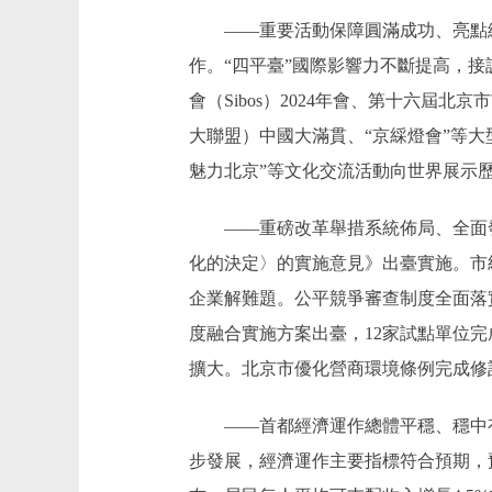
——重要活動保障圓滿成功、亮點紛
作。“四平臺”國際影響力不斷提高，接
會（Sibos）2024年會、第十六
大聯盟）中國大滿貫、“京綵燈會”等大型
魅力北京”等文化交流活動向世界展示
——重磅改革舉措系統佈局、全面發
化的決定〉的實施意見》出臺實施。市
企業解難題。公平競爭審查制度全面落
度融合實施方案出臺，12家試點單位完
擴大。北京市優化營商環境條例完成修訂
——首都經濟運作總體平穩、穩中有
步發展，經濟運作主要指標符合預期，預