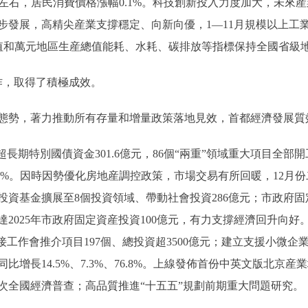
%左右，居民消費價格漲幅0.1%。科技創新投入力度加大，未來
步發展，高精尖産業支撐穩定、向新向優，1—11月規模以上工
總值和萬元地區生産總值能耗、水耗、碳排放等指標保持全國省級
，取得了積極成效。
勢，著力推動所有存量和增量政策落地見效，首都經濟發展質
期特別國債資金301.6億元，86個“兩重”領域重大項目全部
7.7%。因時因勢優化房地産調控政策，市場交易有所回暖，12月
府投資基金擴展至8個投資領域、帶動社會投資286億元；市政府固
達2025年市政府固定資産投資100億元，有力支撐經濟回升向好
接工作會推介項目197個、總投資超3500億元；建立支援小微企
增長14.5%、7.3%、76.8%。上線發佈首份中英文版北京
次全國經濟普查；高品質推進“十五五”規劃前期重大問題研究。