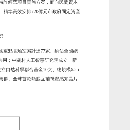
進特許經營項目實施方案，面向民間資本
行。精準高效安排720億元市政府固定資産
勢
重點實驗室累計達77家、約佔全國總
放共用；中關村人工智慧研究院成立，新
立自然科學聯合基金10支、總規模6.25
集群、全球首款類腦互補視覺感知晶片