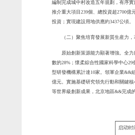
編制完成城中村改造五年規劃，有序實
推介重大項目239個、總投資超2700
投資；實現建設用地供應約3437公頃。
（二）聚焦培育發展新質生産力，著
原始創新策源能力顯著增強。全力服
數的28%；懷柔綜合性國家科學中心2
型研發機構累計達10家。領軍企業&&組
億元。實施基礎研究領先行動和關鍵核
等世界級創新成果，北京地區&&完成的5