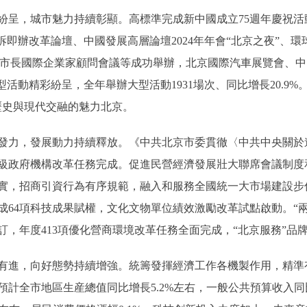
呈，城市魅力持續彰顯。高標準完成新中國成立75週年慶祝活
訴即辦改革論壇、中國發展高層論壇2024年年會“北京之夜”、
屆北京市市長國際企業家顧問會議等成功舉辦，北京國際汽車展覽會、
活動精彩紛呈，全年舉辦大型活動1931場次、同比增長20.9%。“
歷史與現代交融的魅力北京。
力，發展動力持續釋放。《中共北京市委貫徹〈中共中央關於
級政府機構改革任務完成。促進民營經濟發展壯大聯席會議制度
實，招商引資行為有序規範，融入和服務全國統一大市場建設步
成64項科技成果賦權，文化文物單位績效激勵改革試點啟動。“
，年度413項優化營商環境改革任務全面完成，“北京服務”品
進，向好態勢持續增強。統籌發揮經濟工作各機製作用，精準
計全市地區生産總值同比增長5.2%左右，一般公共預算收入同比增