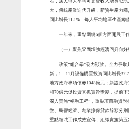
右，居民每人平均可支配收入增長4.5
大，傳統産業迭代升級，新質生産力穩
同比增長11.1%，每人平均地區生産
一年來，重點圍繞6個方面開展工作
（一）聚焦鞏固增強經濟回升向好態
政策“組合拳”發力顯效。全力爭取超長
新，1—11月設備購置投資同比增長3
地方政府專項債券1048億元；新設政
和70億元促投資真抓實幹獎勵，提前下
深入實施“暢融工程”，重點項目融資對
微、民營經濟、創業擔保貸款餘額分別同比
重點領域工作成效宣傳，組織實施第五