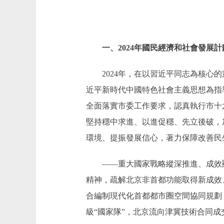
一、2024年國民經濟和社會發展計
2024年，在以習近平同志為核
近平新時代中國特色社會主義思想為指
全面落實市委工作要求，認真執行市十
堅持穩中求進、以進促穩、先立後破，
環境、提振發展信心，著力保障改善民
——重大國家戰略縱深推進、成效顯
精神，疏解北京非首都功能取得新成效
合編制現代化首都都市圈空間協同規劃
級“國家隊”，北京流向津冀技術合同成交額