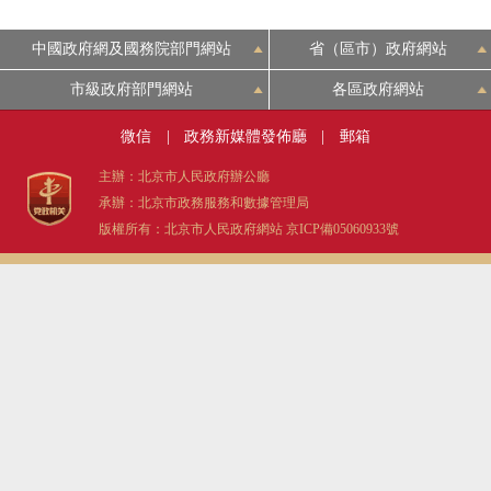
決策公開
專題公開
中國政府網及國務院部門網站
省（區市）政府網站
政務服務
市級政府部門網站
各區政府網站
微信
|
政務新媒體發佈廳
|
郵箱
個人服務
法人服務
部門服務
主辦：北京市人民政府辦公廳
承辦：北京市政務服務和數據管理局
便民服務
利企服務
投資項目
版權所有：北京市人民政府網站
京ICP備05060933號
仲介服務
陽光政務
政民互動
12345網上接訴即辦
我要諮詢
我要建議
參與調查
線上訪談
圖説互動