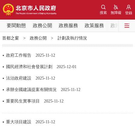
網站地圖
搜索
無障礙
登錄
要聞動態
要聞動態
政務公開
政務服務
政策服務
政民互動
首都之窗
>
政務公開
>
計劃及執行情況
黨中央精神
國務院資訊
中央部委動態
政府工作報告
2025-11-12
北京要聞
會議資訊
部門動態
國民經濟和社會發展計劃
2025-12-01
各區熱點
法治政府建設
2025-11-12
承辦全國建議提案有關情況
2025-11-12
政務公開
重要民生實事項目
2025-11-12
市領導
機構職能
政策服務
重大項目建設
2025-11-12
政策兌現
政策解讀
回應關切