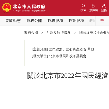
搜索
無障礙
登錄
要聞動態
政務公開
政務服務
政策服務
政民互動
要聞動態
政務公開
>
計劃及執行情況
>
國民經濟和社會發
黨中央精神
[主題分類]
國民經濟、國有資産監管/其他
北京要聞
[發文單位]
北京市發展和改革委員會
各區熱點
關於北京市2022年國民經
政務公開
市領導
政策兌現