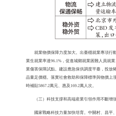
就業物價保障力度加大。出臺穩就業專項行動實施
業生就業率達96.1%，促進城鄉就業困難人員就業
業傷害保障試點。建設應急保供調度平臺，投放
品量足價穩。落實社會救助和保障標準與物價上
時補貼5867.2萬元、惠及169.2萬人次。
（三）科技支撐和高端産業引領作用不斷增強
國家戰略科技力量加快培育。中關村、昌平、懷