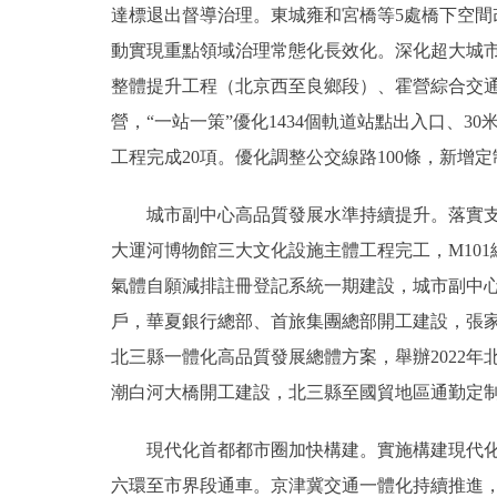
達標退出督導治理。東城雍和宮橋等5處橋下空間改
動實現重點領域治理常態化長效化。深化超大城
整體提升工程（北京西至良鄉段）、霍營綜合交通
營，“一站一策”優化1434個軌道站點出入口、
工程完成20項。優化調整公交線路100條，新增定
城市副中心高品質發展水準持續提升。落實支援
大運河博物館三大文化設施主體工程完工，M10
氣體自願減排註冊登記系統一期建設，城市副中
戶，華夏銀行總部、首旅集團總部開工建設，張
北三縣一體化高品質發展總體方案，舉辦2022年
潮白河大橋開工建設，北三縣至國貿地區通勤定
現代化首都都市圈加快構建。實施構建現代化首
六環至市界段通車。京津冀交通一體化持續推進，