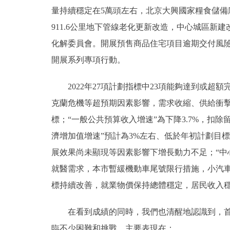
量持續穩定在5萬頭左右，北京大興國家糧食儲備
911.6公里地下管線老化更新改造，中心城區新
化解委員會。開展預售商品住宅項目逾期交付風
開展系列專項行動。
2022年27項計劃指標中23項能夠達到或超額
克蘭危機等超預期因素影響，需求收縮、供給衝
標；“一般公共預算收入增速”為下降3.7%，扣
濟增加值增速”預計為3%左右、低於年初計劃目
展效果尚未顯現等因素影響下增長動力不足；“中
就醫需求，本市暫緩機動車尾號限行措施，小汽車
標持續改善，就業物價保持總體穩定，居民收入
在看到成績的同時，我們也清醒地認識到，首都
臨不少困難和挑戰，主要表現在：