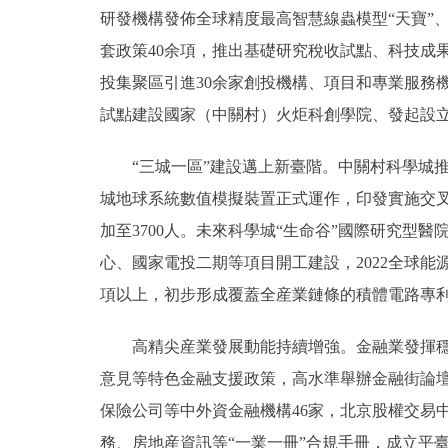
研發機構發佈全球精度最高智慧線蟲模型“天寶”、
套政策40余項，推出基礎研究稅收試點、科技成果
投集聚區引進30余家創投機構、項目和專業服務
試點建設國家（中關村）火炬科創學院、發起設立
“三城一區”建設邁上新臺階。中關村科學城推
城地球系統數值模擬裝置正式運作，印發實施交叉
加至3700人。未來科學城“生命谷”國際研究型
心、國家電投二期等項目開工建設，2022全球能
項以上，初步形成覆蓋全産業鏈條的積體電路專
高精尖産業發展動能持續增強。金融業發揮穩定
意見等特色金融支援政策，高水準舉辦金融街論
保險公司等中外資金融機構46家，北京股權交易
務、房地産資訊等“一業一冊”合規手冊，成立平