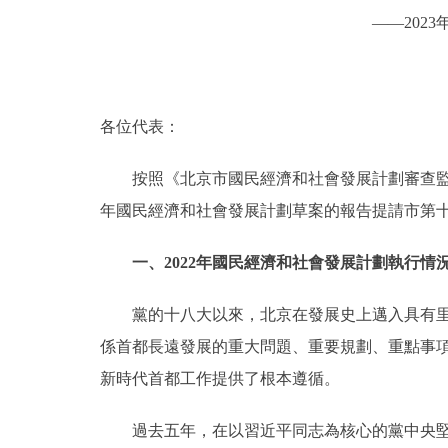
——202
決策公開
政務服務
各位代表：
個人服務
按照《北京市國民經濟和社會發展計劃審查監督條
年國民經濟和社會發展計劃草案的報告提請市第
便民服務
一、2022年國民經濟和社會發展計劃執行情
仲介服務
黨的十八大以來，北京在發展史上邁入具有里程
政民互動
係首都長遠發展的重大問題、重要規劃、重點事項
12345網上接訴即辦
新時代首都工作提供了根本遵循。
過去五年，在以習近平同志為核心的黨中央堅強
參與調查