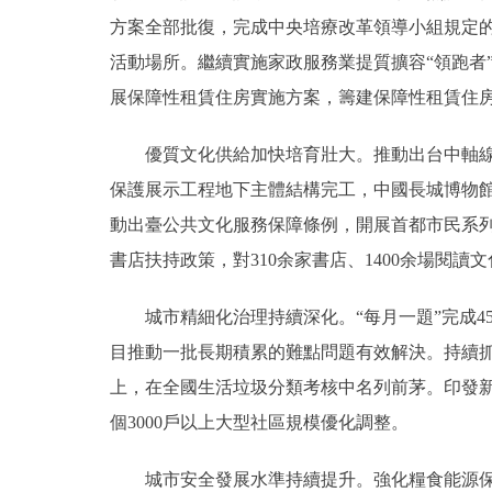
方案全部批復，完成中央培療改革領導小組規定的
活動場所。繼續實施家政服務業提質擴容“領跑者
展保障性租賃住房實施方案，籌建保障性租賃住房15
優質文化供給加快培育壯大。推動出台中軸線文
保護展示工程地下主體結構完工，中國長城博物
動出臺公共文化服務保障條例，開展首都市民系列
書店扶持政策，對310余家書店、1400余場閱
城市精細化治理持續深化。“每月一題”完成450項
目推動一批長期積累的難點問題有效解決。持續抓好
上，在全國生活垃圾分類考核中名列前茅。印發新
個3000戶以上大型社區規模優化調整。
城市安全發展水準持續提升。強化糧食能源保障能