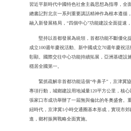
習近平新時代中國特色社會主義思想為指導，全
走進北京
總書記對北京一系列重要講話精神作為根本遵循，
融入新發展格局，“四個中心”功能建設全面提速
北京概況
堅持以首都發展為統領，首都功能不斷優化提升
綠色北京
成立100週年慶祝活動、新中國成立70週年慶祝
彰顯。國際交往中心功能持續拓展，亞洲基礎設
多語種
穩居全國第一。
ENGLISH
緊抓疏解非首都功能這個“牛鼻子”，京津冀協
DEUTSCH
專項行動，城鄉建設用地減量120平方公里，核心
張家口市成功舉辦了一屆無與倫比的冬奧盛會。
ESPAÑOL
紐時代，京津冀1小時交通圈基本形成，實現市郊
進，鄉村振興戰略全面實施。
ITALIANO