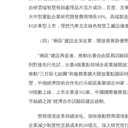
自研雲端智慧視頻處理晶片流片成功，百度、京
大中型重點企業研究開發費用增長10%。高端製
EQE車型上市，理想汽車北京綠色智慧工廠設備
（四）“兩區”建設走深走實，開放發展新優勢
“兩區”建設再提速。推動出臺自由貿易試驗區
則對接先行先試，出臺4個重點領域全産業鏈開放
推動“三片區七組團”和服務業擴大開放重點園區
營，中德經濟技術合作先行示範區集聚德企90家
50指數上線，上市企業達162家。中國國際服務
字絲綢之路”經濟合作試驗區建設啟動。
營商環境改革持續深化。加快推動營商環境創新試
企業減少制度性交易成本約20億元。深入研究世