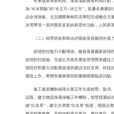
冬奧遺産有效利用。落實場館賽後利用計劃，國
為“水冰雙驅”的“水立方+冰立方”，延慶冬奧
品全球徵集。北京國際奧林匹克學院完成概念方案
冰雪季等一系列豐富多彩的群眾性活動，人民群
（二）精準防疫和助企紓困政策措施同向發力
疫情防控能力不斷增強。嚴格落實國家疫情防控
疫情防控措施。完成公共衛生應急管理體系建設
情防控和重大活動應急場所建設項目交用。科技
獲批上市，華輝安健鼻噴預防藥物開展臨床試驗
復工復産機制保障企業正常生産經營。取消、調
設限。建立物流保通保暢工作機制，智慧貨運綜合
鏈“白名單”，建立京津冀“白名單”制度，開展
種等指導服務，及時啟動平谷馬坊、廊坊萬莊、