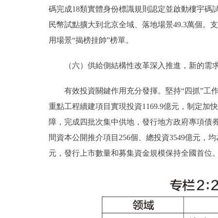
碼完成18類實體身份標識規則認定並啟動樓宇碼
民幣試點擴大到北京全域、落地場景49.3萬個
用場景“揭榜挂帥”榜單。
（六）供給側結構性改革深入推進，新的需求
有效投資關鍵作用充分發揮。堅持“四抓”工作路徑
重點工程續建項目實現投資1169.9億元，制定
障，完成四批次集中供地，發行地方政府專項債券
間資本公開推介項目256個、總投資3549億元，
元，發行上市數量和募集資金規模保持全國首位。投