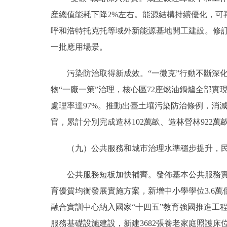
産總值能耗下降2%左右。能源結構持續優化，可再
呼和浩特托克托等域外新能源基地開工建設。修訂
一批應用場景。
污染防治取得新成效。“一微克”行動不斷深化，
物“一廠一策”治理，核心區72座燃油鍋爐全部實
處理率達97%。推動出臺土壤污染防治條例，消
官，累計分別完成造林102萬畝、造林營林92
（九）公共服務和城市治理水準穩步提升，民
公共服務短板加快補齊。發佈基本公共服務實施標
育優質均衡發展實施方案，新增中小學學位3.6
融合實訓中心納入國家“十四五”教育強國推進工
服務基礎設施建設，新建3682張養老家庭照護