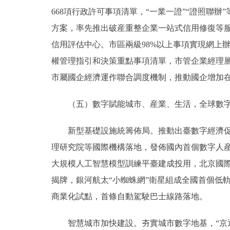
668項行政許可事項清單，“一業一證”“證照聯
方案，率先推出破産重整企業一站式信用修復等服
信用評估中心。市區兩級98%以上事項實現網上
權管理指引和決策重點事項清單，市管企業經理
市屬國企經濟運作聯合調度機制，推動國企增加
（五）數字賦能城市、産業、生活，全球數字
新型基礎設施統籌佈局。推動出臺數字經濟促進
理研究院等國際機構落地，發佈國內首個數字人産業
大規模人工智慧模型訓練平臺建成投用，北京國
揭牌，銀河航太“小蜘蛛網”衛星組成全國首個低
商業化試點，首條自動駕駛巴士線路落地。
智慧城市加快建設。夯實城市數字地基，“京通”上