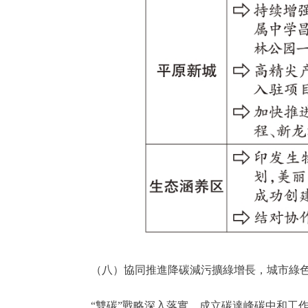
（八）協同推進降碳減污擴綠增長，城市綠色
“雙碳”戰略深入落實。成立碳達峰碳中和工作