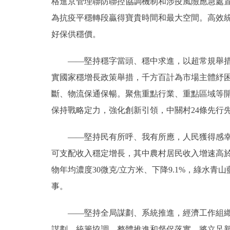
格進京管理聯防聯控協調機制和涉疫風險應急處
為抗疫平穩轉段贏得寶貴時間和最大空間。高效
好保供穩價。
——堅持穩字當頭、穩中求進，以超常規舉措穩
實國家穩增長政策舉措，千方百計為市場主體紓困
斷、物流保通保暢。聚焦重點行業、重點區域等
保持戰略定力，強化創新引領，中關村24條先行
——堅持民有所呼、我有所應，人民獲得感幸福
可支配收入穩定增長，其中農村居民收入增速高於
物年均濃度30微克/立方米、下降9.1%，綠水
事。
——堅持全局謀劃、系統推進，經濟工作組織保
謀劃、統籌協調、整體推進和督促落實。將立足新