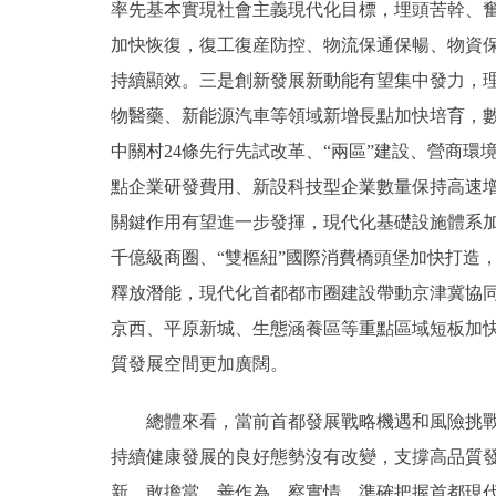
率先基本實現社會主義現代化目標，埋頭苦幹、
加快恢復，復工復産防控、物流保通保暢、物資
持續顯效。三是創新發展新動能有望集中發力，
物醫藥、新能源汽車等領域新增長點加快培育，
中關村24條先行先試改革、“兩區”建設、營商
點企業研發費用、新設科技型企業數量保持高速
關鍵作用有望進一步發揮，現代化基礎設施體系
千億級商圈、“雙樞紐”國際消費橋頭堡加快打造
釋放潛能，現代化首都都市圈建設帶動京津冀協
京西、平原新城、生態涵養區等重點區域短板加
質發展空間更加廣闊。
總體來看，當前首都發展戰略機遇和風險挑戰並
持續健康發展的良好態勢沒有改變，支撐高品質
新，敢擔當，善作為，察實情，準確把握首都現