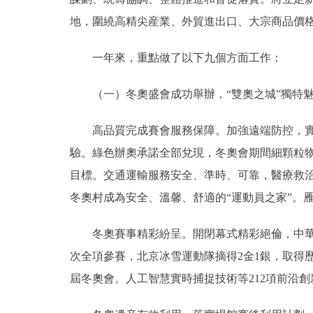
地，圍繞高精尖産業、外貿進出口、大宗商品價
一年來，重點做了以下九個方面工作：
（一）冬奧盛會成功舉辦，“雙奧之城”獨特魅
高品質完成賽會服務保障。加強遠端防控，實行
驗。綠色辦奧承諾全部兌現，冬奧會期間細顆粒物
目標。交通運輸服務安全、準時、可靠，醫療救治
冬奧村成為安全、溫馨、舒適的“運動員之家”。
冬奧賽事精彩紛呈。開閉幕式精彩絕倫，中華文
次全項參賽，北京冰雪運動隊摘得2金1銀，取得
屆冬奧會。人工智慧實時捕捉技術等212項前沿