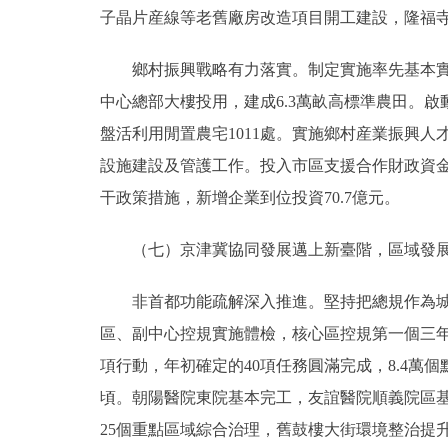
子晶片産線等老舊廠房改造項目開工建設，隆福
鄉村振興戰略有力落實。制定實施率先基本實現
中心總部大樓投用，建成6.3萬畝高標準農田。
盤活利用閒置農宅1011處。實施鄉村産業振興人才
設施建設及管護工作。投入市區支援合作財政資金5
干政策措施，新增企業到位投資70.7億元。
（七）京津冀協同發展邁上新臺階，區域發展
非首都功能疏解深入推進。堅持把總規作為城市
區、副中心控規實施體檢，核心區控規第一個三年
項行動，年初確定的40項任務圓滿完成，8.4萬個
頃。朝陽醫院東院基本完工，友誼醫院順義院區基
25個重點區域綜合治理，舊鼓樓大街環境整治提