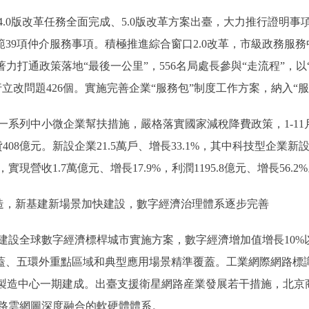
0版改革任務全面完成、5.0版改革方案出臺，大力推行證明事
範39項仲介服務事項。積極推進綜合窗口2.0改革，市級政務服務
著力打通政策落地“最後一公里”，556名局處長參與“走流程”，
立改問題426個。實施完善企業“服務包”制度工作方案，納入“服
列中小微企業幫扶措施，嚴格落實國家減稅降費政策，1-11
、續貸408億元。新設企業21.5萬戶、增長33.1%，其中科技型企業新
營收1.7萬億元、增長17.9%，利潤1195.8億元、增長56.2
造，新基建新場景加快建設，數字經濟治理體系逐步完善
球數字經濟標桿城市實施方案，數字經濟增加值增長10%以上。1
全覆蓋、五環外重點區域和典型應用場景精準覆蓋。工業網際網路標識
京製造中心一期建成。出臺支援衛星網路産業發展若干措施，北京
路雲網圖深度融合的軟硬體體系。