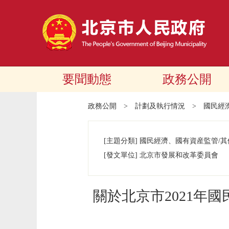
要聞動態
政務公開
政務公開
>
計劃及執行情況
>
國民經
[主題分類]
國民經濟、國有資産監管/其
[發文單位]
北京市發展和改革委員會
關於北京市2021年