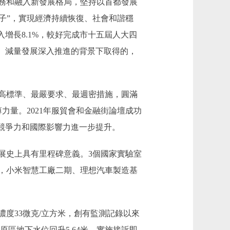
務和融入新發展格局，堅持以首都發展
五子”，實現經濟持續恢復、社會和諧穩
入增長8.1%，較好完成市十五屆人大四
、減量發展深入推進的背景下取得的，
高標準、最嚴要求、最週密措施，圓滿
力量。2021年服貿會和金融街論壇成功
競爭力和國際影響力進一步提升。
史上具有里程碑意義。3個國家實驗室
，小米智慧工廠二期、理想汽車製造基
33微克/立方米，創有監測記錄以來
原區地下水位回升5.64米。實施接訴即