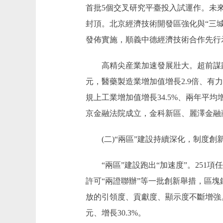
首批5個交叉研究平臺投入試運作。未
封頂。北京經濟技術開發區強化與“三城
發佈實施，順義中德經濟技術合作先行
高精尖産業加速發展壯大。超前謀劃推
元，醫藥製造業增加值增長2.9倍、有
規上工業增加值增長34.5%、兩年平均
京金融法院成立，金科新區、麗澤金融
(二)“兩區”建設持續深化，制度創
“兩區”建設跑出“加速度”。251項
許可“兩證聯辦”等一批創新舉措，區
放的引領度、貢獻度、顯示度不斷增強。1-
元、增長30.3%。