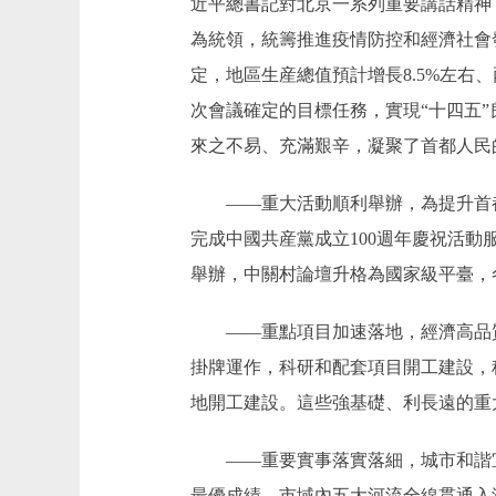
近平總書記對北京一系列重要講話精神
為統領，統籌推進疫情防控和經濟社會發
定，地區生産總值預計增長8.5%左右
次會議確定的目標任務，實現“十四五
來之不易、充滿艱辛，凝聚了首都人民
——重大活動順利舉辦，為提升首都
完成中國共産黨成立100週年慶祝活動
舉辦，中關村論壇升格為國家級平臺，
——重點項目加速落地，經濟高品質
掛牌運作，科研和配套項目開工建設，
地開工建設。這些強基礎、利長遠的重
——重要實事落實落細，城市和諧宜居
最優成績。市域內五大河流全線貫通入海