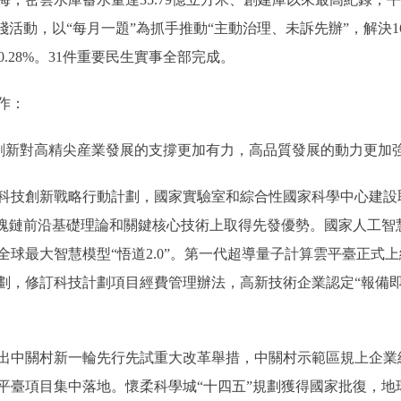
踐活動，以“每月一題”為抓手推動“主動治理、未訴先辦”，解決1
90.28%。31件重要民生實事全部完成。
作：
新對高精尖産業發展的支撐更加有力，高品質發展的動力更加
技創新戰略行動計劃，國家實驗室和綜合性國家科學中心建設
區塊鏈前沿基礎理論和關鍵核心技術上取得先發優勢。國家人工智
球最大智慧模型“悟道2.0”。第一代超導量子計算雲平臺正式
劃，修訂科技計劃項目經費管理辦法，高新技術企業認定“報備即
關村新一輪先行先試重大改革舉措，中關村示範區規上企業總
平臺項目集中落地。懷柔科學城“十四五”規劃獲得國家批復，地