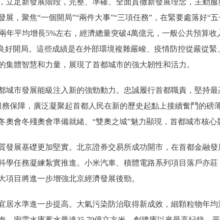
，立足新發展階段，完整、準確、全面貫徹新發展理念，主動服
展，聚焦“一個開局”“兩件大事”“三項任務”，在緊要處落好“
、兩年平均增長5%左右，經濟總量突破4萬億元，一般公共預算收
”良好開局。這些成績是在外部環境複雜嚴峻、疫情防控從嚴從緊
的集體智慧和力量，展現了首都城市的強大韌性和活力。
城市發展能級注入新的強勁動力。忠誠履行首都職責，堅持最
服務保障，廣泛凝聚起首都人民在新的歷史起點上接續奮鬥的磅薄
冬奧會冬殘奧會準備就緒、“雙奧之城”魅力顯現，首都城市核心
發展基礎更加堅實。北京證券交易所成功開市，在首都金融發展
科學任務凝練紮實推進。小米汽車、積體電路系列項目落戶亦莊
大項目將進一步增強北京經濟發展後勁。
水準進一步提高。大氣污染防治取得新成效，細顆粒物年均濃度
，密雲水庫蓄水量達35.79億立方米、創建庫以來最高紀錄，平