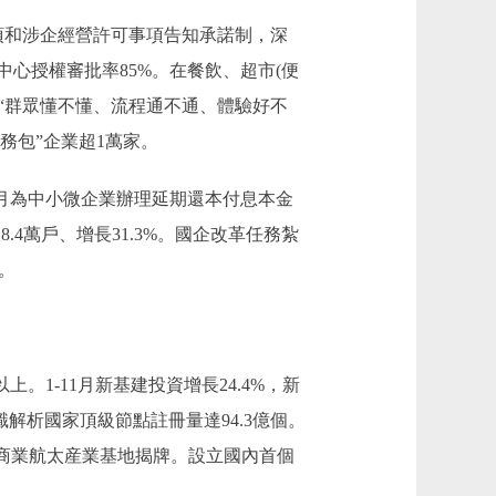
項和涉企經營許可事項告知承諾制，深
中心授權審批率85%。在餐飲、超市(便
以“群眾懂不懂、流程通不通、體驗好不
務包”企業超1萬家。
月為中小微企業辦理延期還本付息本金
設8.4萬戶、增長31.3%。國企改革任務紮
%。
-11月新基建投資增長24.4%，新
解析國家頂級節點註冊量達94.3億個。
商業航太産業基地揭牌。設立國內首個