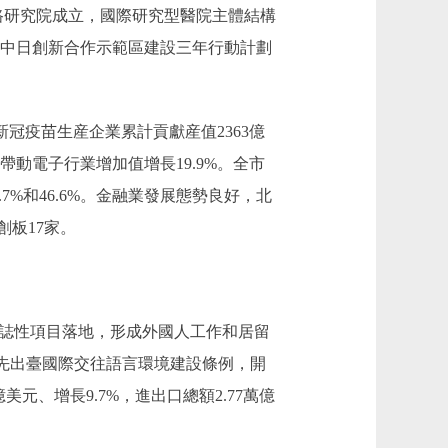
路研究院成立，國際研究型醫院主體結構
工。中日創新合作示範區建設三年行動計劃
冠疫苗生産企業累計貢獻産值2363億
動電子行業增加值增長19.9%。全市
7%和46.6%。金融業發展態勢良好，北
板17家。
標誌性項目落地，形成外國人工作和居留
率先出臺國際交往語言環境建設條例，開
美元、增長9.7%，進出口總額2.77萬億