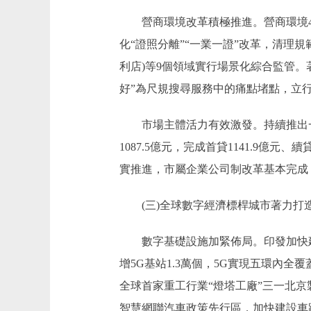
營商環境改革積極推進。營商環境4.
化“證照分離”“一業一證”改革，清理規
利店)等9個領域實行場景化綜合監管。
好”為尺規搜尋服務中的痛點堵點，立行
市場主體活力有效激發。持續推出一系
1087.5億元，完成首貸1141.9億元
實推進，市屬企業公司制改革基本完成，實現
(三)全球數字經濟標桿城市著力打
數字基礎設施加緊佈局。印發加快建設全
增5G基站1.3萬個，5G實現五環內
全球首家重工行業“燈塔工廠”三一北
智慧網聯汽車政策先行區，加快建設車