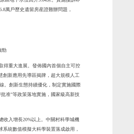
6.8萬戶歷史遺留房産證難辦問題，
強勁
取得重大進展。發佈國內首個自主可控
慧創新應用先導區揭牌，超大規模人工
上線。創新生態持續優化，制定實施國際
批准”等政策落地實施，國家級高新技
收入增長20%以上。中關村科學城機
球系統數值模擬大科學裝置落成啟用，