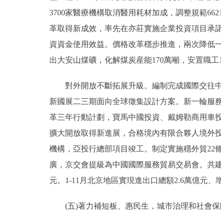
3700家醫療機構取消醫用耗材加成，調整規範6
革取得新成效，率先在亦莊實施企業投資項目承
資資金使用效益。價格改革穩步推進，兩次降低一
出大安山煤礦，化解煤炭産能170萬噸，安置職工1
對外開放不斷拓展升級。編制完成國際交往中心
新國展二三期面向全球徵集設計方案。新一輪服務
革三年行動計劃，寶馬中國投資、戴姆勒商用車
擴大開放取得新進展，合格境內有限合夥人境外
機構，亞投行總部項目竣工。制定實施穩外貿22
廣，京交會提級為中國國際服務貿易交易會。共建
元。1-11月北京地區實現進出口總額2.6萬億元、增
(五)著力補短板、惠民生，城市治理和社會保