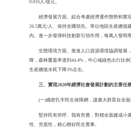
0.016人/億元。
經濟發展方面。綜合考慮經濟運作態勢和實現就
26.5萬元/人、保持全國領先。單位地區生産總值
內。進一步發揮科技創新引領作用，每萬人發明專
生態環境方面。推進人口資源環境協調發展，常
降，森林覆蓋率達到44.4%，中心城綠色出行比例達
生産總值水耗下降3%左右。
三、實現2020年經濟社會發展計劃的主要任
(一)織密扎牢民生保障網，讓廣大群眾在全面
堅持民有所呼、我有所應，對標全面建成小康社
性、兜底性，精心辦好民生實事。