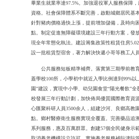
畢業生就業率達97.5%。加強退役軍人服務保障，
資格。社會保障體系不斷完善，啟動城鄉居民基
針對豬肉價格過快上漲，提前增加儲備，及時向困難
點。制定促進無障礙環境建設三年行動方案，發放困
現全年常態化執法。建設籌集政策性租賃住房5.02
設一批租賃型宿舍，著力解決快遞小哥等務工人
公共服務短板精準補齊。落實第三期學前教育行
蓋學校100所，小學初中就近入學比例達到99
園”建設，實現中小學、幼兒園食堂“陽光餐飲”
校發展三年行動計劃，加快佈局優質國際教育資源。
心匯聚科研人員3500余人，組建沙河、良鄉高教
點。鄉村醫療衛生服務實現全覆蓋。完善藥品追溯
系列服務，惠及百萬群眾。創建57個全民健身示
取消養老機構設立許可，實施養老服務補貼津貼管