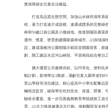
實保障婦女兒童合法權益。
打造高品質生態空間。加強山水林田湖草系統治
程，著力打造連片成規模、連通成體系的完整綠色空
林和50處口袋公園及小微綠地。推進朝陽區廣渠
通州、懷柔、密雲創建國家森林城市。(2)加強
設，建成溫榆河公園朝陽示範區並開園迎客，新建和
劃，開工建設永定河山峽段、平原南段綜合整治
擴大優質公共服務供給。以均等化、便利化為導
動計劃，新增學位3萬個，適齡兒童入園率達到8
景山學校等項目建設。精心提高中小學生配餐品
輛情況監管，確保學生吃到安全、保溫、營養、可
驗收全覆蓋。進一步完善義務教育學校績效工資分
育。(2)大力推進健康北京行動。推動醫院安全