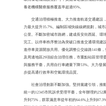
養老機構醫療服務覆蓋率超過95%。
交通治理積極推進。大力推進軌道交通建設，開通
力最大提升35.7%。編制區域快線線網規劃，城市
公里。不斷加密城市路網，建成長安街西延、環
完工。以停車秩序整治為突破口推進交通環境建
進停車資源開放共用。優化調整公交線路141條，
及周邊地區29項綜合治理任務，市重點站區管理
與服務平臺，共用自行車總量下降53%。大力發
步提高通行效率和空氣環境品質。
社會治理創新不斷加強。堅持黨建引領，推動城
統一的12345市民訴求受理平臺，全年辦理約25
升到75%，群眾滿意率從年初的64.6%上升到