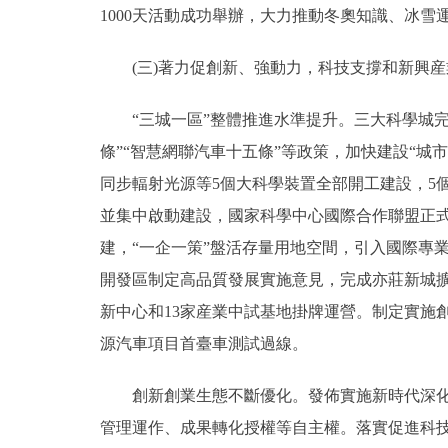
1000天活動成功舉辦，大力推動冬奧知識、冰
(三)著力促創新、強動力，科技支撐和新興産
“三城一區”整體推進水準提升。三大科學城完
條”“智慧網聯汽車十五條”等政策，加快建設“城
同步輻射光源等5個大科學裝置全部開工建設，5
並集中啟動建設，國家科學中心國際合作聯盟正式
建，“一企一策”盤活存量用地空間，引入國際專
開發區制定高品質發展實施意見，完成亦莊新城擴
新中心和13家産業中試基地掛牌運營。制定實施
源汽車項目首臺車測試過線。
創新創業生態不斷優化。發佈實施新時代深化科
管理運作、成果轉化授權等自主權。落實促進科技