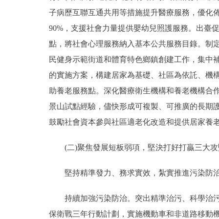
子病歷互聯互通共用等措施提升醫療服務，優化佈
90%，支援社會力量提供嬰幼兒照護服務。出臺
點，將社會心理服務納入基本公共服務目錄。制
民健身示範街道和體育特色鄉鎮創建工作，集中補
的實施方案，構建居家為基礎、社區為依託、機構
助養老服務點。深化醫療衛生機構和養老機構合
景山試點經驗，儘快形成可複製、可推廣的長期
鼓勵社會資本參與社區適老化改造和提供居家養
(二)聚焦發展短板弱項，堅決打好打贏三大攻
堅持精準發力、務求實效，紮實推進污染防治
持續加強污染防治。突出精準治污、科學治污、
保衛戰三年行動計劃，實施機動車和非道路移動機