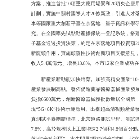
方案，推進首批10項重大應用場景和20項央企應
計劃，實施中關村國際人才20條新政，引進人才落
車等國家重大創新平臺在京落地，量子資訊科學
究。在全國率先試點動産擔保統一登記系統，搭建
子基金通過投資決策，約定在京落地項目投資額202
新龍頭作用，實施顛覆性技術創新項目支援意見，
收入5.4萬億元、增長13.8%。本市12家企業
新産業新動能加快培育。加強高精尖産業“10+
産業發展制高點。發佈促進藥品醫療器械産業發
負擔6600萬元，創新醫療器械獲批數量居全國第
現“5G+8K”技術示範應用。出臺超高清視頻
真測試平臺團體標準，北京道路測試里程、測試牌照
7.8%，高於規模以上工業增速2.7個和4.8個
落地“金科新區”，率先開展“監管沙盒”試點，