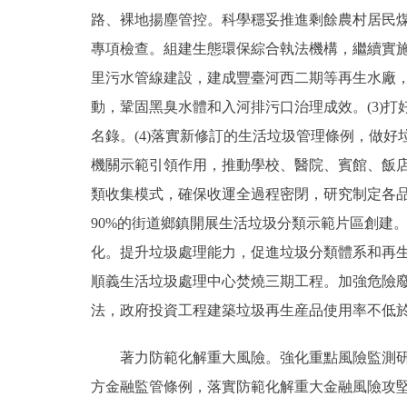
路、裸地揚塵管控。科學穩妥推進剩餘農村居民
專項檢查。組建生態環保綜合執法機構，繼續實施“
里污水管線建設，建成豐臺河西二期等再生水廠
動，鞏固黑臭水體和入河排污口治理成效。(3)
名錄。(4)落實新修訂的生活垃圾管理條例，做
機關示範引領作用，推動學校、醫院、賓館、飯店
類收集模式，確保收運全過程密閉，研究制定各
90%的街道鄉鎮開展生活垃圾分類示範片區創建
化。提升垃圾處理能力，促進垃圾分類體系和再
順義生活垃圾處理中心焚燒三期工程。加強危險
法，政府投資工程建築垃圾再生産品使用率不低於
著力防範化解重大風險。強化重點風險監測研判
方金融監管條例，落實防範化解重大金融風險攻堅