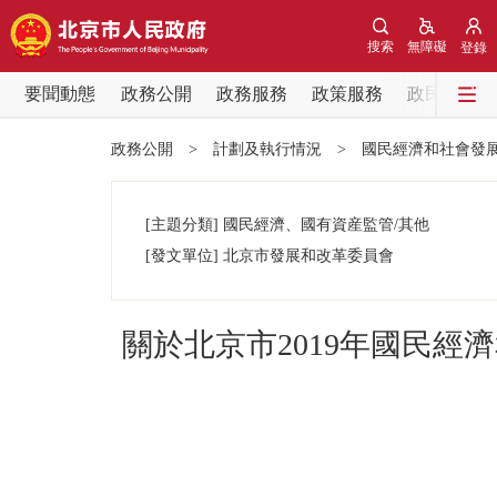
搜索
無障礙
登錄
要聞動態
政務公開
政務服務
政策服務
政民互動
要聞動態
政務公開
>
計劃及執行情況
>
國民經濟和社會發
黨中央精神
[主題分類]
國民經濟、國有資産監管/其他
北京要聞
[發文單位]
北京市發展和改革委員會
各區熱點
關於北京市2019年國民經
政務公開
市領導
政策兌現