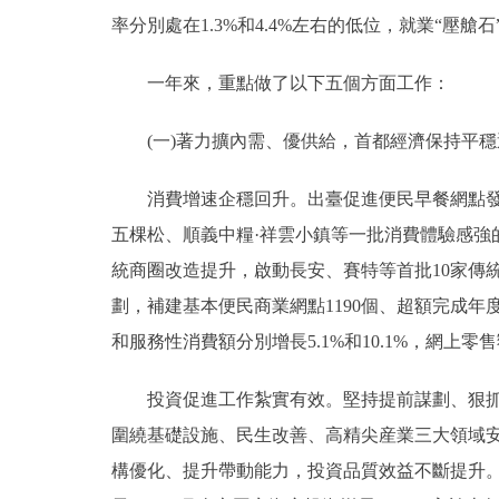
率分別處在1.3%和4.4%左右的低位，就業“壓
一年來，重點做了以下五個方面工作：
(一)著力擴內需、優供給，首都經濟保持平穩
消費增速企穩回升。出臺促進便民早餐網點發展、
五棵松、順義中糧·祥雲小鎮等一批消費體驗感強的
統商圈改造提升，啟動長安、賽特等首批10家傳
劃，補建基本便民商業網點1190個、超額完成年度
和服務性消費額分別增長5.1%和10.1%，網上零
投資促進工作紮實有效。堅持提前謀劃、狠抓實
圍繞基礎設施、民生改善、高精尖産業三大領域安
構優化、提升帶動能力，投資品質效益不斷提升。加強