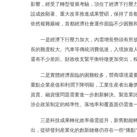
影響，經受了轉型發展考驗，頂住了經濟下行壓
設成效顯著、重大改革推進成果豐碩，保持了首
依然複雜嚴峻，首都經濟社會運作面臨不少困難
一是經濟下行壓力加大，內需增長勢頭有所放緩
長的難度較大。汽車等傳統消費低迷，入境旅遊
還有不少差距。財政收支緊平衡特徵更加突出，
二是實體經濟面臨的困難較多，營商環境還要持
重點企業産值和利潤下降明顯，工業生産者出廠
資貴、融資慢問題需要進一步創新解決。製造業
涉企政策制定的精準性、落地率和覆蓋面仍需進
三是科技成果轉化效率亟需提升，新舊動能轉換
出，從研發到産業化的創新鏈條仍存在一些“痛點