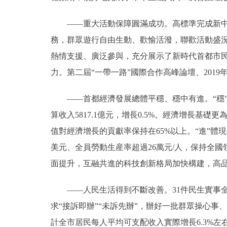
走進北京
——重大活動保障圓滿成功。高標準完成新中國
務，群眾遊行自由生動、歡愉活潑，聯歡活動盛
北京概況
熱情支援、廣泛參與，充分展示了新時代首都市
力。第二屆“一帶一路”國際合作高峰論壇、20
綠色北京
——首都經濟發展總體平穩、穩中有進。“穩”體
多語種
算收入5817.1億元，增長0.5%。經濟增長基礎
ENGLISH
值對經濟增長的貢獻率保持在65%以上。“進”體
美元、全員勞動生産率超過26萬元/人，保持全國
DEUTSCH
面提升，互融共進的科技創新格局加快構建，高
ESPAÑOL
——人民生活得到不斷改善。31件民生實事全部完
求“接訴即辦”“未訴先辦”，辦好一批群眾操心事
ITALIANO
計全市居民每人平均可支配收入實際增長6.3%左