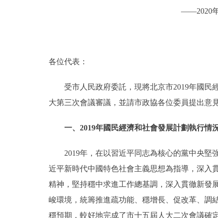
——202
決策公開
政務服務
各位代表：
個人服務
受市人民政府委託，現將北京市2019年國民經
大第三次會議審議，並請市政協各位委員提出意
便民服務
一、2019年國民經濟和社會發展計劃執行情
仲介服務
2019年，在以習近平同志為核心的黨中央堅
政民互動
近平新時代中國特色社會主義思想為指導，深入
12345網上接訴即辦
精神，堅持穩中求進工作總基調，深入貫徹新發
峻環境，統籌推進疏功能、穩增長、促改革、調
參與調查
穩預期，較好地完成了市十五屆人大二次會議確