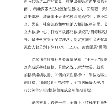
新時代街道工作的意見，推動出臺街道辦事處條
節”。積極探索大型社區治理新模式，回龍觀、天
昌平學校、清華附小天通苑校區開始招生，東小口
企、民企、社會組織和智庫納入報到服務範圍。發
立大數據中心，打造市級部門數據資訊“目錄區塊鏈
升。堅決落實安全發展理念，制定實施生産經營單
死亡人數分別下降11.6%、12.3%。紮實開展“
從2019年經濟社會發展情況看，“十三五”規
速完成調整後目標。具體來説，經濟增長、就業
的指標繼續改善。20個約束性指標中，單位地區
劃目標。10個預期性指標中，全市居民每人平均
行比例等5項指標超額完成全年預期目標。
總的來看，過去一年，全市上下積極主動應對“