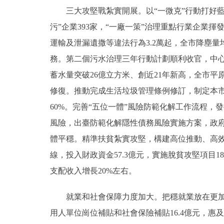
三大攻堅戰紮實開展。以“一微克”行動打好藍天保
污”企業393家，“一廠一策”治理重點行業企業
運輸及泄漏遺撒等違法行為3.2萬起，全市降塵量
務。第二個污水治理三年行動計劃順利收官，中
蓄水量突破26億立方米、創近21年新高，全市平
修復。推動完成生活垃圾管理條例修訂，制定本
60%。完善“五位一體”風險防範化解工作流程，
風險，出臺防範化解隱性債務風險實施方案，政府
體平穩。精準扶貧紮實攻堅，構建高位推動、高效有
線，投入財政資金57.3億元，實施脫貧攻堅項目1
支配收入增長20%左右。
就業和社會保障力度加大。把穩就業放在更加突
用人單位崗位補貼和社會保險補貼16.4億元，惠