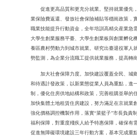
促進更高品質和更充分就業。堅持就業優先，千
業保險費返還、發放社會保險補貼等穩崗政策，實現
職業技能提升行動資金，全年培訓高精尖産業急需
大學生創業服務平臺、大學生創業板與創業孵化
養區農村勞動力到城市就業。研究出臺退役軍人就
勢監測，為企業分流職工提供就業服務，提高轉
加大社會保障力度。加快建設覆蓋全民、城鄉統
和待遇計發政策，以新業態從業人員為重點，進一步
制，優化住房供地結構和政策，完善租購並舉的
加快集體土地租賃住房建設，努力滿足在京就業創業
強化價格調控機製作用，落實“菜籃子”市長負責
福利保障，對重度殘疾人給予特惠保障，確保有需
促進無障礙環境建設三年行動方案，基本完成重點