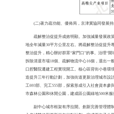
(二)著力疏功能、優佈局，京津冀協同發展持
疏解整治促提升成效明顯。加強減量發展政策創
地全年減量30平方公里左右。將疏解整治促提升
整治提升，精心辦好群眾“家門口”的事。治理“開
拆除清退市場18個、疏解物流中心16個，退出一
口腔醫院遷建工程實現開工。核心區背街小巷環
造提升三年行動計劃，加強街道更新治理城市設計
工693部、完工555部，探索形成引入社會資本參
市森林公園和休閒公園，建成區公園綠地500米服
副中心城市框架有序拉開。創新完善管理體制，