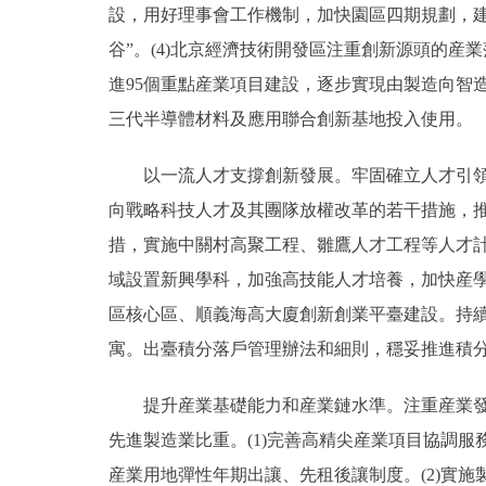
設，用好理事會工作機制，加快園區四期規劃，
谷”。(4)北京經濟技術開發區注重創新源頭的産
進95個重點産業項目建設，逐步實現由製造向智
三代半導體材料及應用聯合創新基地投入使用。
以一流人才支撐創新發展。牢固確立人才引領發
向戰略科技人才及其團隊放權改革的若干措施，推
措，實施中關村高聚工程、雛鷹人才工程等人才計
域設置新興學科，加強高技能人才培養，加快産學
區核心區、順義海高大廈創新創業平臺建設。持
寓。出臺積分落戶管理辦法和細則，穩妥推進積
提升産業基礎能力和産業鏈水準。注重産業發展
先進製造業比重。(1)完善高精尖産業項目協調
産業用地彈性年期出讓、先租後讓制度。(2)實