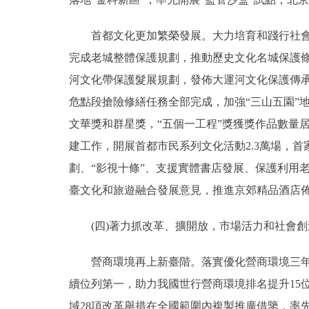
首都文化更加繁榮發展。大力培育和踐行社會主
完成老城整體保護規劃，推動歷史文化名城保護
河文化帶保護髮展規劃，發佈大運河文化保護傳承
危點段搶險修繕任務全部完成，加強“三山五園”
文華獎和群星獎，“五個一工程”獎獲獎作品數量
建工作，開展首都市民系列文化活動2.3萬場，
劃、“影視十條”、支援實體書店發展、保護利用老
臺文化和旅遊融合發展意見，推進京郊精品酒店
(四)著力抓改革、擴開放，市場活力和社會創
營商環境再上新臺階。落實優化營商環境三年行動計
續位列第一，助力我國世行營商環境排名提升15
域28項改革舉措在全國範圍內複製推廣借鑒，率