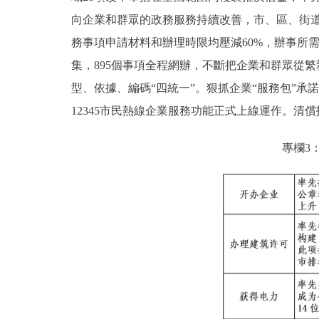
向企業和群眾的政務服務持續改善，市、區、街道
務事項申請材料和辦理時限均壓減60%，辦事所
集，895個事項全程網辦，不斷把企業和群眾從
型、依據、編碼“四統一”。狠抓企業“服務包”承諾
12345市民熱線企業服務功能正式上線運作。清償
專欄3