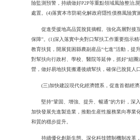
險監測預警，持續做好P2P等重點領域風險整治,
處置。(4)落實本市防範化解政府隱性債務風險
促進受援地高品質脫貧摘帽。強化高層對接互訪
保障”。(1)深入落實中央對口幫扶工作重要指示
教育扶貧，開展貧困縣農副産品“七進”活動，提
對幫扶向行政村、學校、醫院等延伸，抓好“組團
營，做好易地扶貧搬遷後續幫扶，確保已脫貧人
(三)加快建設現代化經濟體系，促進首都經濟
堅持“鞏固、增強、提升、暢通”的方針，深入
加快發展先進製造業，推動生産性服務業向專業
和質的穩步提升。
持續優化創新生態。深化科技體制機制改革，聚