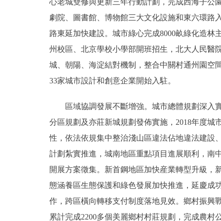
心老城雙修與更新三年行動計劃，完成西海子公
劇院、圖書館、博物館三大文化設施和東六環路
路東延加快建設。城市綠心完成8000畝綠化造林
州校區、北京學校小學部開班招生，北大人民醫
城、朝陽、海淀結對機制，整合中關村通州園空
33家城市設計和創意企業開始入駐。
區域協調發展不斷增強。城市總體規劃深入實施
分區規劃及亦莊新城規劃發佈實施，2018年度
性，依法依規集中整治淺山區違法佔地違法建設、
計劃紮實推進，城南地區重點項目進展順利，南
開展方案徵集。新首鋼地區加快産業轉型升級，
態涵養區生態保護和綠色發展加快推進，延慶成
作，跨區橫向轉移支付制度落地見效。鄉村振興戰
累計完成2200多個美麗鄉村村莊規劃，完成農村