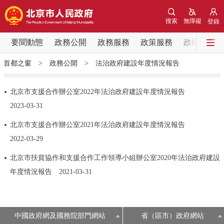
網站地圖
搜索
無障礙
登錄
要聞動態
要聞動態
政務公開
政務服務
政策服務
政民互動
首都之窗
>
政務公開
>
法治政府建設年度情況報告
黨中央精神
國務院資訊
中央部委動態
​北京市支援合作辦公室2022年法治政府建設年度情況報告
北京要聞
會議資訊
部門動態
2023-03-31
北京市支援合作辦公室2021年法治政府建設年度情況報告
各區熱點
2022-03-29
政務公開
北京市扶貧協作和支援合作工作領導小組辦公室2020年法治政府建設
年度情況報告
2021-03-31
市領導
機構職能
政策服務
政策兌現
政策解讀
回應關切
中國政府網及國務院部門網站
省（區市）政府網站