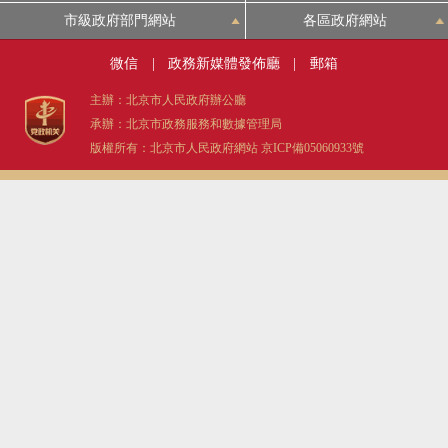
市級政府部門網站
各區政府網站
決策公開
專題公開
微信
|
政務新媒體發佈廳
|
郵箱
政務服務
主辦：北京市人民政府辦公廳
承辦：北京市政務服務和數據管理局
個人服務
法人服務
部門服務
版權所有：北京市人民政府網站
京ICP備05060933號
便民服務
利企服務
投資項目
仲介服務
陽光政務
政民互動
12345網上接訴即辦
我要諮詢
我要建議
參與調查
線上訪談
圖説互動