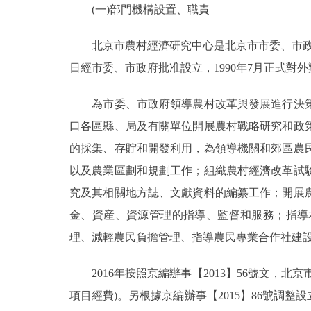
(一)部門機構設置、職責
決策公開
北京市農村經濟研究中心是北京市市委、市政府領
日經市委、市政府批准設立，1990年7月正式對
政務服務
為市委、市政府領導農村改革與發展進行決策
個人服務
口各區縣、局及有關單位開展農村戰略研究和政
的採集、存貯和開發利用，為領導機關和郊區農
便民服務
以及農業區劃和規劃工作；組織農村經濟改革試
仲介服務
究及其相關地方誌、文獻資料的編纂工作；開展
金、資産、資源管理的指導、監督和服務；指導
政民互動
理、減輕農民負擔管理、指導農民專業合作社建
12345網上接訴即辦
2016年按照京編辦事【2013】56號文，
項目經費)。另根據京編辦事【2015】86號
參與調查