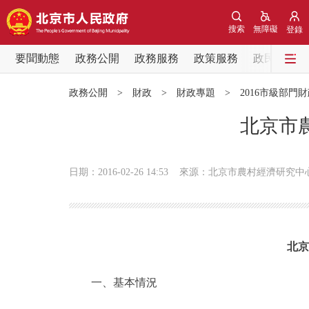
搜索
無障礙
登錄
要聞動態
政務公開
政務服務
政策服務
政民互動
要聞動態
政務公開
>
財政
>
財政專題
>
2016市級部門
黨中央精神
北京市
北京要聞
日期：2016-02-26 14:53
來源：北京市農村經濟研究中
各區熱點
政務公開
北京
市領導
一、基本情況
政策兌現