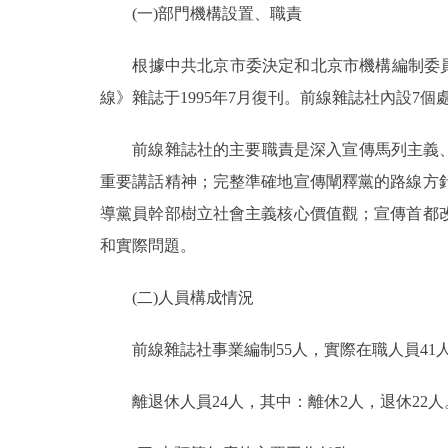
(一)部門機構設置、職責
決策公開
根據中共北京市委決定和北京市機構編制委員會辦
線》雜誌于1995年7月復刊。前線雜誌社內設
政務服務
前線雜誌社的主要職責是深入宣傳馬列主義、毛
個人服務
重要講話精神；完整準確地宣傳闡釋黨的路線方
導黨員幹部樹立社會主義核心價值觀；宣傳首都
便民服務
和實際問題。
仲介服務
(二)人員構成情況
政民互動
前線雜誌社事業編制55人，實際在職人員41人；
12345網上接訴即辦
離退休人員24人，其中：離休2人，退休22人
參與調查