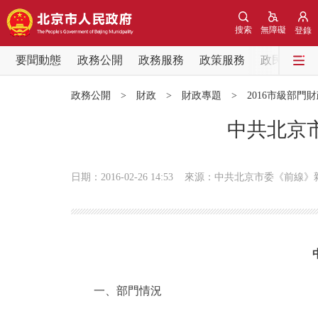
搜索
無障礙
登錄
要聞動態
政務公開
政務服務
政策服務
政民互動
要聞動態
政務公開
>
財政
>
財政專題
>
2016市級部門
黨中央精神
中共北京市
北京要聞
日期：2016-02-26 14:53
來源：中共北京市委《前線》
各區熱點
政務公開
市領導
一、部門情況
政策兌現