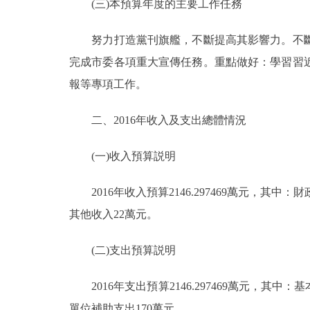
(三)本預算年度的主要工作任務
走進北京
努力打造黨刊旗艦，不斷提高其影響力。不斷
北京概況
完成市委各項重大宣傳任務。重點做好：學習習
報等專項工作。
綠色北京
二、2016年收入及支出總體情況
多語種
(一)收入預算説明
ENGLISH
2016年收入預算2146.297469萬元，其中：
DEUTSCH
其他收入22萬元。
(二)支出預算説明
ESPAÑOL
2016年支出預算2146.297469萬元，其中：基
ITALIANO
單位補助支出170萬元。