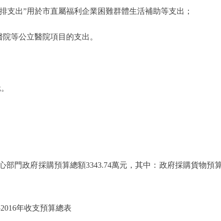
排支出”用於市直屬福利企業困難群體生活補助等支出；
醫院等公立醫院項目的支出。
元。
。
政府採購預算總額3343.74萬元，其中：政府採購貨物預算330
016年收支預算總表