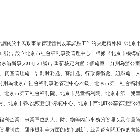
議關於市民政事業管理體制改革試點工作的決定精神和《北京
06]38號)，設立北京市社會福利事務管理中心，根據《北京市機
編辦事[2014]123號)，重新核定內置15個處室，分別為
、資産管理處、計劃財務處、審計處、行政保衛處、組織處、
)，分別為北京市社會福利事務管理中心本級、北京市第一社會福
、北京市第五社會福利院、北京市兒童福利院、北京市第二兒
童村、北京市養老護理照料示範中心、北京市西北旺公墓管理辦公
利企業、事業單位的人、財、物等內部事務的管理以及存量資
管理制度、運作機制等方面的改革創新，並監督有關工作的實