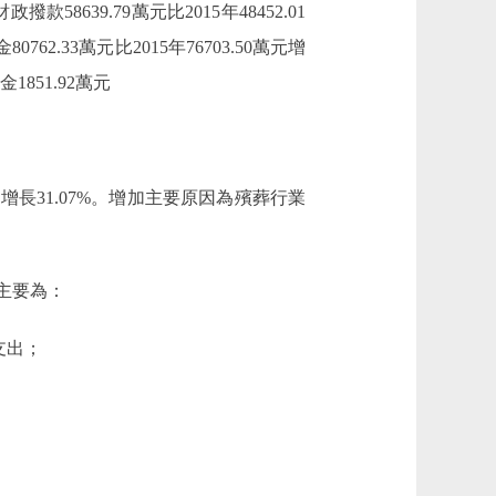
撥款58639.79萬元比2015年48452.01
62.33萬元比2015年76703.50萬元增
851.92萬元
萬元，增長31.07%。增加主要原因為殯葬行業
目主要為：
支出；
；