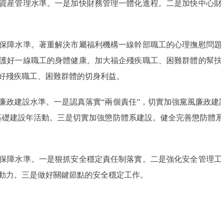
産管理水準。一是加快財務管理一體化進程。二是加快中心財
障水準。著重解決市屬福利機構一線幹部職工的心理撫慰問題
護好一線職工的身體健康。加大福企殘疾職工、困難群體的幫
好殘疾職工、困難群體的切身利益。
建設水準。一是認真落實“兩個責任”，切實加強黨風廉政建
基礎建設年活動。三是切實加強懲防體系建設。健全完善懲防體系
障水準。一是狠抓安全穩定責任制落實。二是強化安全管理工
動力。三是做好關鍵節點的安全穩定工作。