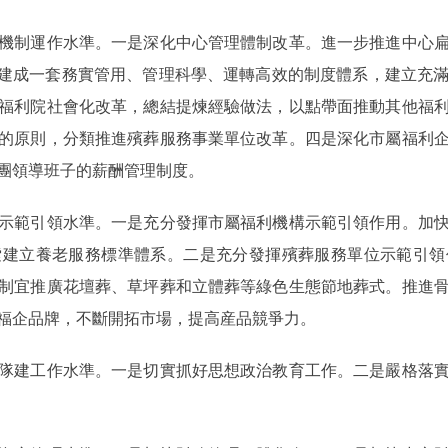
制運作水準。一是深化中心管理體制改革。進一步推進中心扁
步建成一套務實管用、管理科學、運轉高效的制度體系，建立充
福利院社會化改革，總結提煉經驗做法，以點帶面推動其他福
的原則，分類推進殯葬服務事業單位改革。四是深化市屬福利
團領導班子的薪酬管理制度。
範引領水準。一是充分發揮市屬福利機構示範引領作用。加快
索建立養老服務標準體系。二是充分發揮殯葬服務單位示範引領
制宜推廣花壇葬、草坪葬和立體葬等綠色生態節地葬式。推進
福企品牌，不斷開拓市場，提高産品競爭力。
建工作水準。一是切實抓好思想政治教育工作。二是嚴格落實