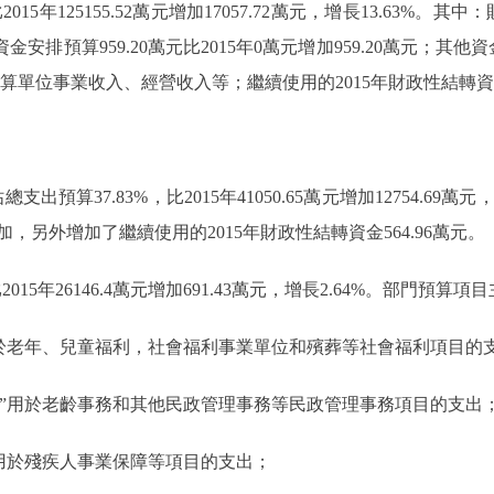
5年125155.52萬元增加17057.72萬元，增長13.63%。其中：財政
安排預算959.20萬元比2015年0萬元增加959.20萬元；其他資金807
預算單位事業收入、經營收入等；繼續使用的2015年財政性結轉資金1
支出預算37.83%，比2015年41050.65萬元增加12754.69
另外增加了繼續使用的2015年財政性結轉資金564.96萬元。
015年26146.4萬元增加691.43萬元，增長2.64%。部門預算項
於老年、兒童福利，社會福利事業單位和殯葬等社會福利項目的
”用於老齡事務和其他民政管理事務等民政管理事務項目的支出
用於殘疾人事業保障等項目的支出；