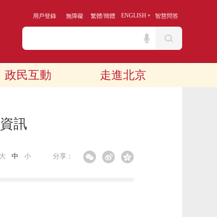
/
ENGLISH
用戶登錄
無障礙
繁體
簡體
智慧問答
政民互動
走進北京
算資訊
大
中
小
分享：