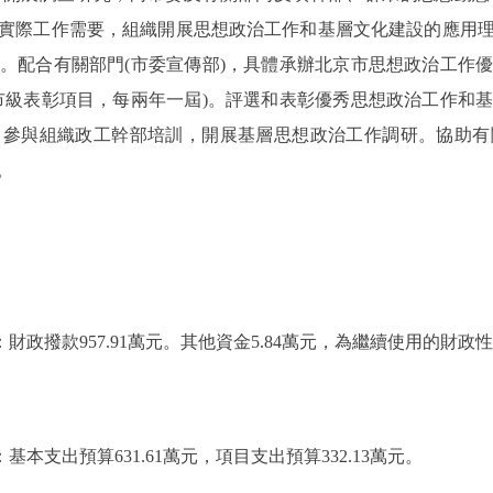
實際工作需要，組織開展思想政治工作和基層文化建設的應用
。配合有關部門(市委宣傳部)，具體承辦北京市思想政治工作
市級表彰項目，每兩年一屆)。評選和表彰優秀思想政治工作和
，參與組織政工幹部培訓，開展基層思想政治工作調研。協助有
。
：財政撥款957.91萬元。其他資金5.84萬元，為繼續使用的財政
基本支出預算631.61萬元，項目支出預算332.13萬元。