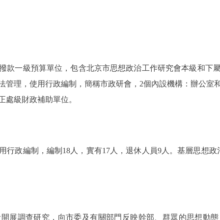
款一級預算單位，包含北京市思想政治工作研究會本級和下屬
法管理，使用行政編制，簡稱市政研會，2個內設機構：辦公室
正處級財政補助單位。
政編制，編制18人，實有17人，退休人員9人。基層思想政
展調查研究，向市委及有關部門反映幹部、群眾的思想動態