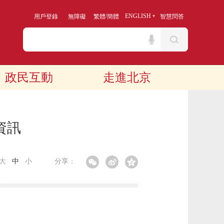
/
ENGLISH
用戶登錄
無障礙
繁體
簡體
智慧問答
政民互動
走進北京
資訊
大
中
小
分享：