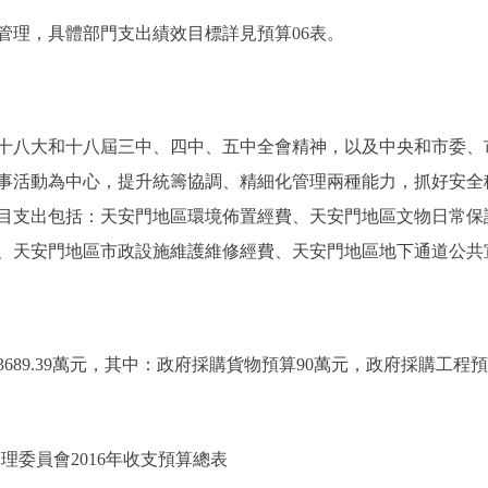
管理，具體部門支出績效目標詳見預算06表。
十八大和十八屆三中、四中、五中全會精神，以及中央和市委、
事活動為中心，提升統籌協調、精細化管理兩種能力，抓好安全
目支出包括：天安門地區環境佈置經費、天安門地區文物日常保
、天安門地區市政設施維護維修經費、天安門地區地下通道公共
9.39萬元，其中：政府採購貨物預算90萬元，政府採購工程預算2
理委員會2016年收支預算總表