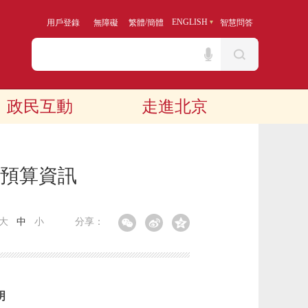
/
ENGLISH
用戶登錄
無障礙
繁體
簡體
智慧問答
政民互動
走進北京
年預算資訊
大
中
小
分享：
明