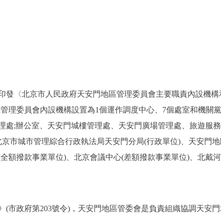
發〈北京市人民政府天安門地區管理委員會主要職責內設機構和
門地區管理委員會內設機構設置為1個運作調度中心、7個處室和機
理處;辦公室、天安門城樓管理處、天安門廣場管理處、旅遊服
京市城市管理綜合行政執法局天安門分局(行政單位)、天安門地
全額撥款事業單位)、北京會議中心(差額撥款事業單位)、北戴河
市政府第203號令)，天安門地區管委會是負責組織協調天安