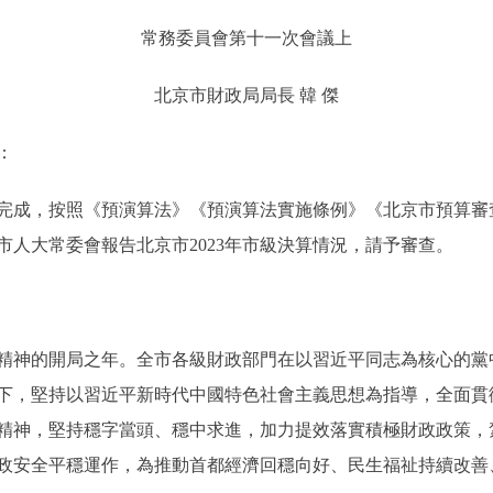
常務委員會第十一次會議上
北京市財政局局長 韓 傑
：
完成，按照《預演算法》《預演算法實施條例》《北京市預算審
人大常委會報告北京市2023年市級決算情況，請予審查。
精神的開局之年。全市各級財政部門在以習近平同志為核心的黨
下，堅持以習近平新時代中國特色社會主義思想為指導，全面貫
精神，堅持穩字當頭、穩中求進，加力提效落實積極財政政策，
政安全平穩運作，為推動首都經濟回穩向好、民生福祉持續改善