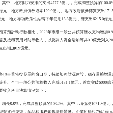
其中：地方財力安排的支出4777.5億元，完成調整預算的100
.6億元、地方政府債券還本129.9億元、地方政府債券轉貸支出1
8億元、地方專項政策性結轉下年使用13.8億元，總支出6215.
預計執行數相比，2023年市級一般公共預算總收支均增加0.
及接種費用補助等收入，以及調入資金增加等共0.9億元列入2
出增加0.9億元。
各項事業恢復發展的窗口期，持續加強財源建設，穩存量擴增量
。全市一般公共預算收入完成6181.1億元，首次突破6000億元，
要收入科目決算情況如下：
增長9.9%，完成調整預算的103.2%。其中：增值稅1071.3億元
經營逐步恢復，産品和服務銷售增長帶動。企業所得稅794.1億元