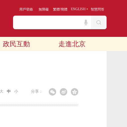
/
ENGLISH
用戶登錄
無障礙
繁體
簡體
智慧問答
政民互動
走進北京
大
中
小
分享：