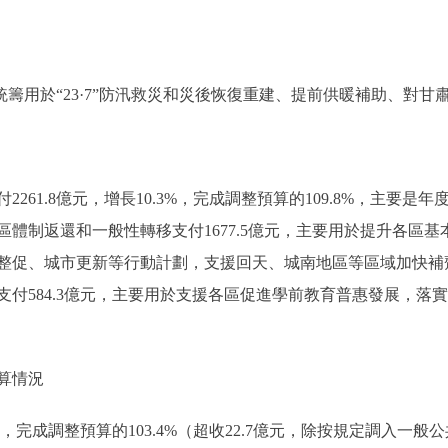
籌用於“23·7”防汛救災和災後恢復重建、提前供暖補助、對甘
261.8億元，增長10.3%，完成調整預算的109.8%，主要
體制返還和一般性轉移支付1677.5億元，主要用於提升各區
整促、城市更新等行動計劃，支援回天、城南地區等區域加快補
付584.3億元，主要用於支援各區促進學前教育普惠發展，落
算情況
，完成調整預算的103.4%（超收22.7億元，除按規定調入一