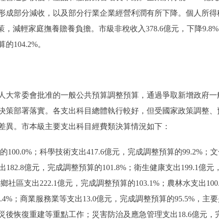
成部分減收，以及部分行業企業經營利潤有所下降。個人所得稅62
，減輕家庭撫養贍養負擔。市級非稅收入378.6億元，下降9.8
104.2%。
人大常委會批准的一般公共預算調整預算，通過爭取新增政府一
決策部署落實。各支出科目總體執行較好，但受國家政策調整、
差異。市本級主要支出科目經費類決算情況如下：
00.0%；科學技術支出417.6億元，完成調整預算的99.2%；
182.8億元，完成調整預算的101.8%；衛生健康支出199.1億
城鄉社區支出222.1億元，完成調整預算的103.1%；農林水支出10
98.4%；商業服務業等支出13.0億元，完成調整預算的95.5%
後恢復重建等重點工作；災害防治及應急管理支出18.6億元，完成