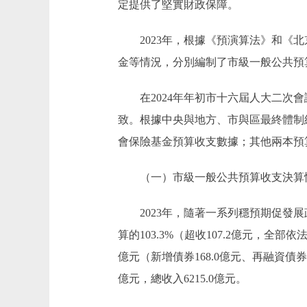
定提供了堅實財政保障。
2023年，根據《預演算法》和《北
金等情況，分別編制了市級一般公共預
在2024年年初市十六屆人大二次會議
致。根據中央與地方、市與區最終體制
會保險基金預算收支數據；其他兩本預
（一）市級一般公共預算收支決算
2023年，隨著一系列穩預期促發展政
算的103.3%（超收107.2億元，全部
億元（新增債券168.0億元、再融資債券
億元，總收入6215.0億元。