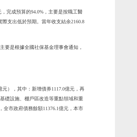
元，完成預算的94.0%，主要是按職工醫
支出低於預期。當年收支結余2160.8
主要是根據全國社保基金理事會通知，
億元），其中：新增債券1117.0億元，再
通基礎設施、棚戶區改造等重點領域和重
市政府債務餘額11376.1億元，本市