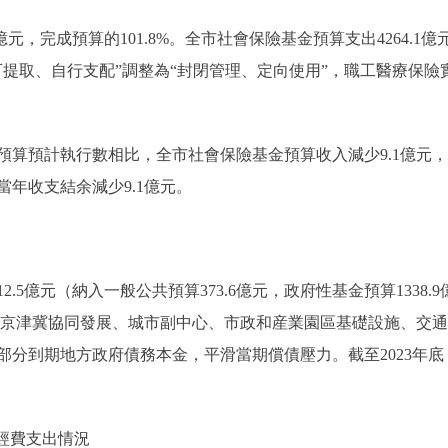
元，完成預算的101.8%。全市社會保險基金預算支出4264.1億
提取、自行支配”調整為“封閉管理、定向使用”，職工醫療保險實際
預計執行數相比，全市社會保險基金預算收入減少9.1億元，
當年收支結余減少9.1億元。
.5億元（納入一般公共預算373.6億元，政府性基金預算1338.9
支援京津冀協同發展、城市副中心、市政和産業園區基礎設施、交
分到期地方政府債務本金，平滑當期償債壓力。截至2023年底，全
經費支出情況