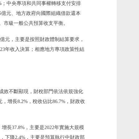
.0%；中央專項和共同事權轉移支付安排
71.5億元、地方政府向國際組織借款還本
0億元。市級一般公共預算收支平衡。
9億元，主要是按照財政體制結算要求，
023年收入決算；相應地方專項政策性結
成效不斷顯現，財稅部門依法依規強化
增長8.2%，稅收佔比86.7%，財政收
，增長37.8%，主要是2022年實施大規模
，下降2.4%，主要是預算執行中財政部