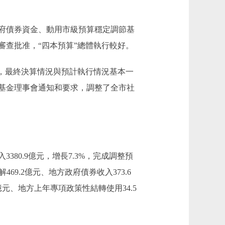
府債券資金、動用市級預算穩定調節基
查批准，“四本預算”總體執行較好。
況，最終決算情況與預計執行情況基本一
基金理事會通知和要求，調整了全市社
0.9億元，增長7.3%，完成調整預
469.2億元、地方政府債券收入373.6
9億元、地方上年專項政策性結轉使用34.5