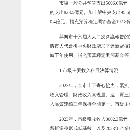
市級一般公共預算支出5606.0億元，
的支出828.5億元。加上解中央支出95
0.4億元、補充預算穩定調節基金197.
與向市十六屆人大二次會議報告的預算
將市人代會後中央財政增加下達新冠疫苗
轉下年使用、補充預算穩定調節基金等支
1.市級主要收入科目決算情況
2023年，全市上下齊心協力，緊抓
收入管理，財政收入實現量、速、質三提升
入品質連續三年保持全國第一。市級主
2023年，市級稅收收入3002.3億元，
留抵退稅形成低基數，以及2023年企業