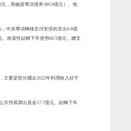
億元，再融資專項債券389.9億元）、地
%；中央專項轉移支付安排的支出6.8億
億元、政策性結轉下年使用60.5億元，總支
，主要是部分國企2022年利潤收入好于
公共預算調出資金17.7億元、結轉下年