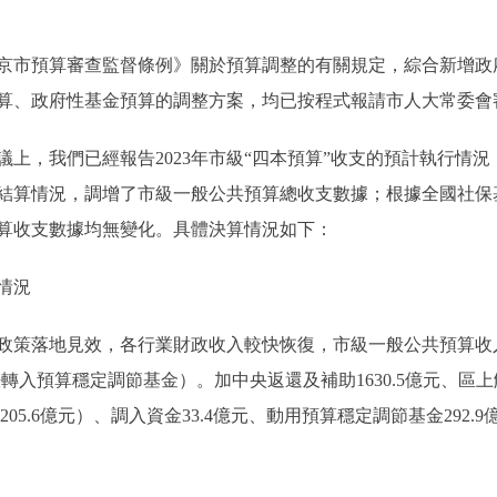
京市預算審查監督條例》關於預算調整的有關規定，綜合新增政
算、政府性基金預算的調整方案，均已按程式報請市人大常委會審
上，我們已經報告2023年市級“四本預算”收支的預計執行情
結算情況，調增了市級一般公共預算總收支數據；根據全國社保
算收支數據均無變化。具體決算情況如下：
情況
策落地見效，各行業財政收入較快恢復，市級一般公共預算收入338
依法轉入預算穩定調節基金）。加中央返還及補助1630.5億元、區上解
205.6億元）、調入資金33.4億元、動用預算穩定調節基金292.