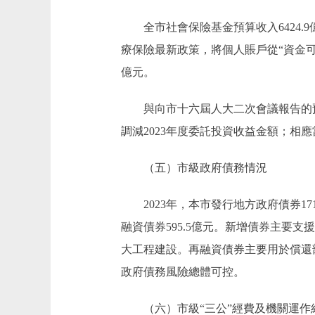
全市社會保險基金預算收入6424.9億
療保險最新政策，將個人賬戶從“資金可
億元。
與向市十六屆人大二次會議報告的預算
調減2023年度委託投資收益金額；相應
（五）市級政府債務情況
2023年，本市發行地方政府債券1712
融資債券595.5億元。新增債券主要
大工程建設。再融資債券主要用於償還部
政府債務風險總體可控。
（六）市級“三公”經費及機關運作