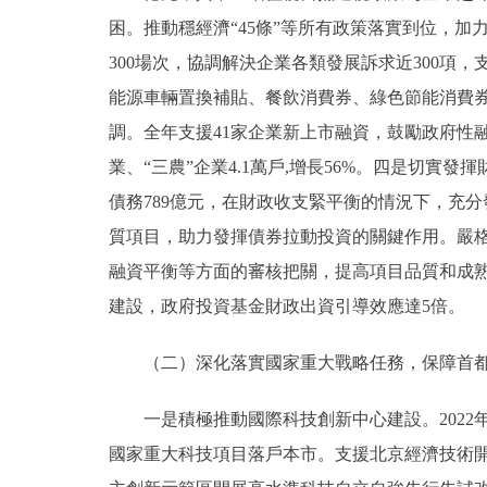
困。推動穩經濟“45條”等所有政策落實到位，
300場次，協調解決企業各類發展訴求近300
能源車輛置換補貼、餐飲消費券、綠色節能消費
調。全年支援41家企業新上市融資，鼓勵政府性
業、“三農”企業4.1萬戶,增長56%。四是切實
債務789億元，在財政收支緊平衡的情況下，充
質項目，助力發揮債券拉動投資的關鍵作用。嚴
融資平衡等方面的審核把關，提高項目品質和成
建設，政府投資基金財政出資引導效應達5倍。
（二）深化落實國家重大戰略任務，保障首都
一是積極推動國際科技創新中心建設。2022年
國家重大科技項目落戶本市。支援北京經濟技術開