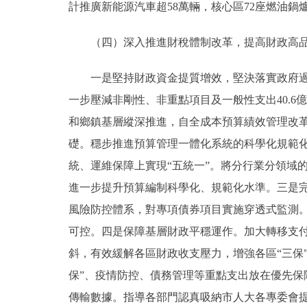
計推廣新能源汽車超58萬輛，核心區72座燃油鍋
（四）深入推進財稅體制改革，提高財政高品
一是堅持財政資金提質增效，堅決落實政府過緊
一步壓減非剛性、非重點項目及一般性支出40.6
和鄉鎮基層縱深推進，自全成本預算績效管理改革
礎。穩步推進預算管理一體化系統的科學化規範
統、運維保障上實現“五統一”。將分行業分領域
進一步提升預算編制科學化、規範化水準。三是
風險防控體系，對專項債券項目實施穿透式監測
可控。四是保障基層財政平穩運作。加大轉移支
斜，有效緩解各區財政收支壓力，增強各區“三保
保”、疫情防控、債務管理等重點支出放在優先
傳輸數據。指導各部門認真吸納市人大各專委會