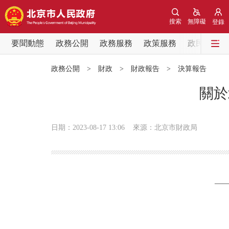
搜索
無障礙
登錄
要聞動態
政務公開
政務服務
政策服務
政民互動
要聞動態
政務公開
>
財政
>
財政報告
>
決算報告
黨中央精神
​關
北京要聞
日期：2023-08-17 13:06
來源：北京市財政局
各區熱點
政務公開
——
市領導
政策兌現