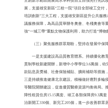
主創新示範區開展高水準科技自立自強先行先試
展，支援雄安新區“三校一院”項目全部竣工交付
培訓創新”三大工程，支援雄安新區提升公共服
議服務保障，為高品質舉辦冬奧會、冬殘奧會等
強“一城三帶”重點文物保護利用，助力打造“博物館
（三）聚焦服務群眾期盼，堅持在發展中保障
一是支援建設高品質教育體系。持續優化教育領
貫制學校新建開辦，新增中小學學位3.6萬個，幼
款貼息及獎補、社會保險補貼、擴崗補助等措施，
三是持續推進健康北京建設。積極做好應對多輪
等醫院開辦建設，促進優質醫療資源均衡佈局。
障性租賃住房15.15萬套、竣工各類保障房9.3
治新開工330個、新完工205個，進一步改善