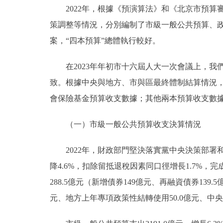
2022年，根據《預演算法》和《北京市預算
走進北京
策調整等情況，分別編制了市級一般公共預算、
案，“四本預算”總體執行較好。
北京概況
在2023年年初市十六屆人大一次會議上，我們
綠色北京
致。根據中央與地方、市與區最終體制結算情況
會保險基金預算收支數據；其他兩本預算收支數
多語種
ENGLISH
（一）市級一般公共預算收支決算情況
2022年，財政部門堅決落實黨中央決策部署和
DEUTSCH
降4.6%，扣除留抵退稅因素同口徑增長1.7%，完成
288.5億元（新增債券149億元、再融資債券139
ESPAÑOL
元、地方上年專項政策性結轉使用50.0億元、中央專
ITALIANO