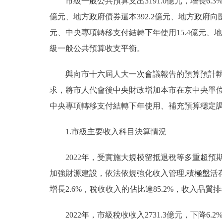
市級一般公共預算支出3191.0億元，增長6.3%
億元、地方政府債券還本392.2億元、地方政府向國
元、中央專項轉移支付結轉下年使用15.4億元、地
級一般公共預算收支平衡。
與向市十六屆人大一次會議報告的預算預計執行數
求，將市人代會後中央財政增加本市在京中央單位公
中央專項轉移支付結轉下年使用、補充預算穩定調節
1.市級主要收入科目決算情況
2022年，受實施大規模留抵退稅等多重超預期
加強財源建設，依法依規強化收入管理,積極盤活存
增長2.6%，稅收收入的佔比達85.2%，收入
2022年，市級稅收收入2731.3億元，下降6.2