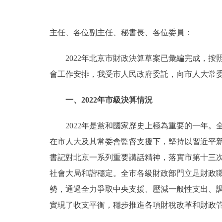
決策公開
主任、各位副主任、秘書長、各位委員：
政務服務
2022年北京市財政決算草案已彙編完成，按
會工作安排，我受市人民政府委託，向市人大常委
個人服務
一、2022年市級決算情況
便民服務
2022年是黨和國家歷史上極為重要的一年。
仲介服務
在市人大及其常委會監督支援下，堅持以習近平
書記對北京一系列重要講話精神，落實市第十三
政民互動
社會大局和諧穩定。全市各級財政部門立足財政
12345網上接訴即辦
勢，通過全力爭取中央支援、壓減一般性支出、
實現了收支平衡，穩步推進各項財稅改革和財政
參與調查