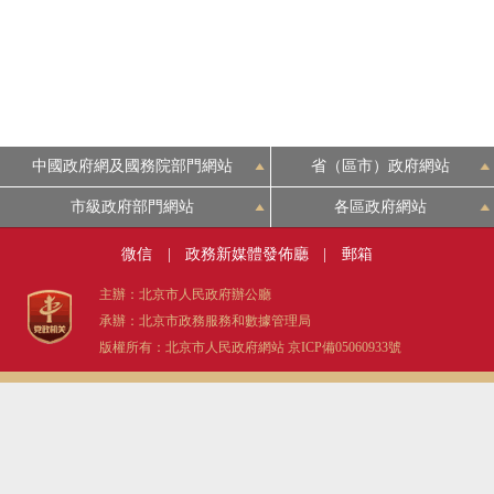
決策公開
政務服務
中國政府網及國務院部門網站
省（區市）政府網站
個人服務
市級政府部門網站
各區政府網站
便民服務
微信
|
政務新媒體發佈廳
|
郵箱
主辦：北京市人民政府辦公廳
仲介服務
承辦：北京市政務服務和數據管理局
版權所有：北京市人民政府網站
京ICP備05060933號
政民互動
12345網上接訴即辦
參與調查