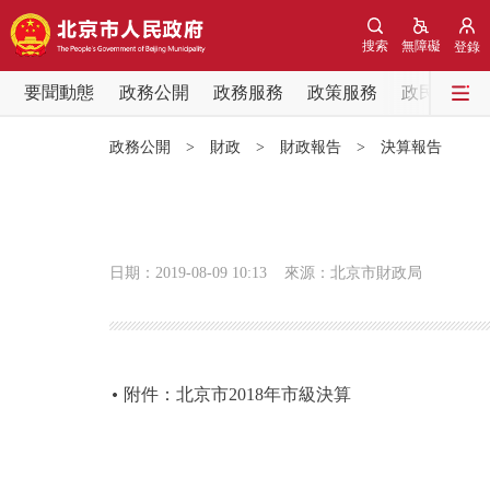
搜索
無障礙
登錄
要聞動態
政務公開
政務服務
政策服務
政民互動
要聞動態
政務公開
>
財政
>
財政報告
>
決算報告
黨中央精神
北京要聞
日期：2019-08-09 10:13
來源：北京市財政局
各區熱點
政務公開
附件：北京市2018年市級決算
市領導
政策兌現