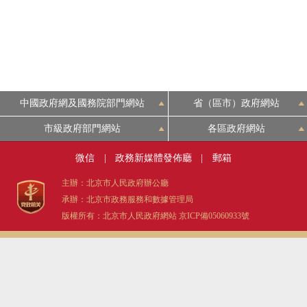
決策公開
政務服務
中國政府網及國務院部門網站
省（區市）政府網站
個人服務
市級政府部門網站
各區政府網站
便民服務
微信
|
政務新媒體發佈廳
|
郵箱
主辦：北京市人民政府辦公廳
仲介服務
承辦：北京市政務服務和數據管理局
版權所有：北京市人民政府網站
京ICP備05060933號
政民互動
12345網上接訴即辦
參與調查