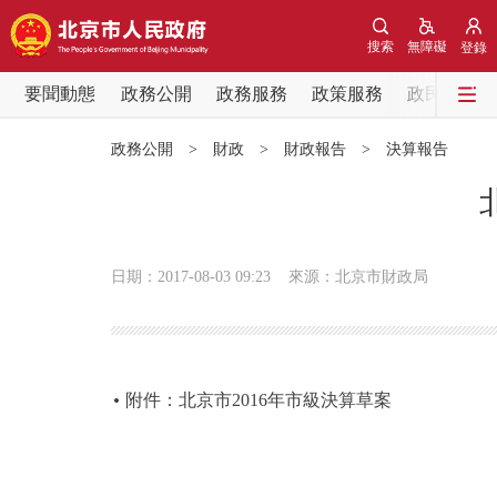
搜索
無障礙
登錄
要聞動態
政務公開
政務服務
政策服務
政民互動
要聞動態
政務公開
>
財政
>
財政報告
>
決算報告
黨中央精神
北京要聞
日期：2017-08-03 09:23
來源：北京市財政局
各區熱點
政務公開
附件：北京市2016年市級決算草案
市領導
政策兌現