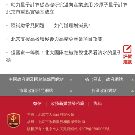
走進北京
·
助力量子計算從基礎研究邁向産業應用 冷原子量子計算
北京市重點實驗室成立
北京概況
十六區概覽
人文北京
·
匯補繳常見問題——如何辦理增減員?
綠色北京
圖説北京
視頻北京
·
北京支援高校積極參與高精尖産業項目攻關
多語種
·
獲國家一等獎！北大團隊在極微觀世界看清水的量子奧
評價
秘
建議
ENGLISH
한국어
日本語
中國政府網及國務院部門網站
省（區市）政府網站
DEUTSCH
FRANÇAIS
РУССКИЙ ЯЗЫК
市級政府部門網站
各區政府網站
ESPAÑOL
PORTUGUÊS
العربية
微信
|
政務新媒體發佈廳
|
郵箱
主辦：北京市人民政府辦公廳
ITALIANO
承辦：北京市政務服務和數據管理局
版權所有：北京市人民政府網站
京ICP備05060933號