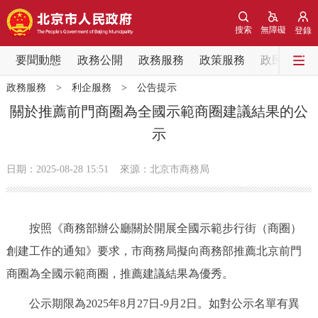
網站地圖
搜索
無障礙
登錄
要聞動態
要聞動態
政務公開
政務服務
政策服務
政民互動
政務服務
>
利企服務
>
公告提示
黨中央精神
國務院資訊
中央部委動態
關於推薦前門商圈為全國示範商圈建議結果的公
示
北京要聞
會議資訊
部門動態
日期：2025-08-28 15:51
來源：北京市商務局
各區熱點
政務公開
按照《商務部辦公廳關於開展全國示範步行街（商圈）
創建工作的通知》要求，市商務局擬向商務部推薦北京前門
市領導
機構職能
政策服務
商圈為全國示範商圈，推薦建議結果為優秀。
政策兌現
政策解讀
回應關切
公示期限為2025年8月27日-9月2日。如對公示名單有異