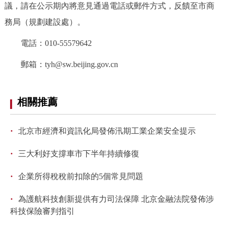
議，請在公示期內將意見通過電話或郵件方式，反饋至市商
決策公開
專題公開
務局（規劃建設處）。
政務服務
電話：010-55579642
個人服務
法人服務
部門服務
郵箱：tyh@sw.beijing.gov.cn
便民服務
利企服務
投資項目
相關推薦
仲介服務
陽光政務
·
北京市經濟和資訊化局發佈汛期工業企業安全提示
政民互動
·
三大利好支撐車市下半年持續修復
·
12345網上接訴即辦
我要諮詢
我要建議
企業所得稅稅前扣除的5個常見問題
·
為護航科技創新提供有力司法保障 北京金融法院發佈涉
參與調查
線上訪談
圖説互動
科技保險審判指引