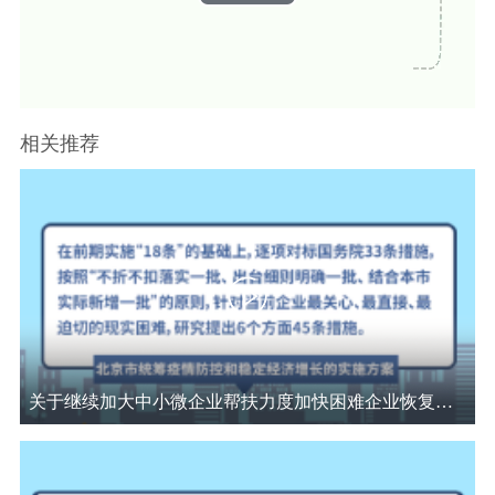
播
决策公开
专题公开
放
政务服务
视
个人服务
法人服务
部门服务
相关推荐
频
便民服务
利企服务
投资项目
中介服务
阳光政务
政民互动
12345网上接诉即办
我要咨询
我要建议
关于继续加大中小微企业帮扶力度加快困难企业恢复发展的若干措施（上）
参与调查
在线访谈
图说互动