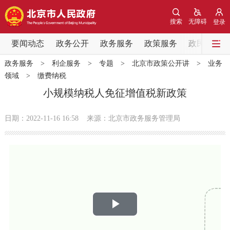
网站地图
搜索
无障碍
登录
要闻动态
要闻动态
政务公开
政务服务
政策服务
政民互动
政务服务
>
利企服务
>
专题
>
北京市政策公开讲
>
业务
党中央精神
国务院信息
中央部委动态
领域
>
缴费纳税
小规模纳税人免征增值税新政策
北京要闻
会议信息
部门动态
日期：2022-11-16 16:58
来源：北京市政务服务管理局
各区热点
政务公开
市领导
机构职能
政策服务
播
政策兑现
政策解读
回应关切