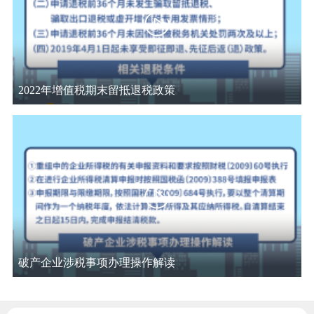
走进北京
北京概况
十六区概览
人文北京
绿色北京
图说北京
视频北京
2022年增值税期末留抵退税政策
多语种
ENGLISH
한국어
日本語
DEUTSCH
FRANÇAIS
РУССКИЙ ЯЗЫК
ESPAÑOL
العربية
PORTUGUÊS
破产企业涉税事项办理操作解读
ITALIANO