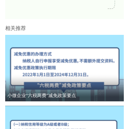
放
决策公开
专题公开
视
政务服务
相关推荐
频
个人服务
法人服务
部门服务
便民服务
利企服务
投资项目
中介服务
阳光政务
政民互动
小微企业“六税两费”减免政策要点
12345网上接诉即办
我要咨询
我要建议
参与调查
在线访谈
图说互动