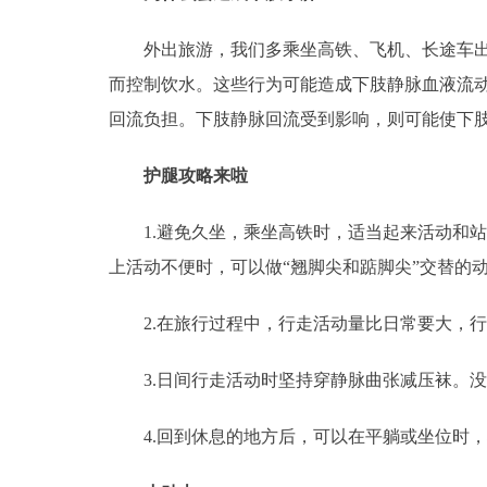
外出旅游，我们多乘坐高铁、飞机、长途车出行
决策公开
而控制饮水。这些行为可能造成下肢静脉血液流
政务服务
回流负担。下肢静脉回流受到影响，则可能使下
个人服务
护腿攻略来啦
1.避免久坐，乘坐高铁时，适当起来活动和站
便民服务
上活动不便时，可以做“翘脚尖和踮脚尖”交替的
中介服务
2.在旅行过程中，行走活动量比日常要大，行
政民互动
3.日间行走活动时坚持穿静脉曲张减压袜。没
12345网上接诉即办
4.回到休息的地方后，可以在平躺或坐位时，
参与调查