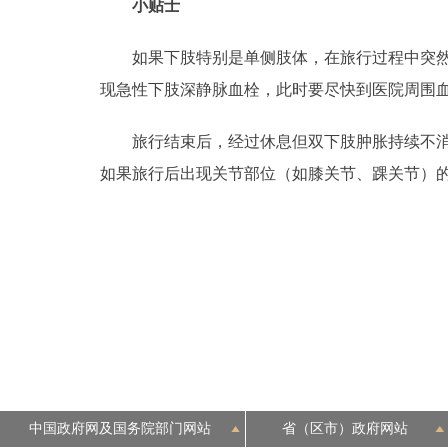
小贴士
走进北京
如果下肢特别是单侧肢体，在旅行过程中突然发
北京概况
现急性下肢深静脉血栓，此时要尽快到医院周围
旅行结束后，经过休息但双下肢肿胀持续不消且
绿色北京
如果旅行后出现关节部位（如膝关节、踝关节）
多语种
ENGLISH
DEUTSCH
ESPAÑOL
ITALIANO
中国政府网及国务院部门网站
省（区市）政府网站