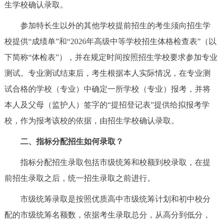
走进北京
生学校确认录取。
参加特长生以外的其他学校提前招生的考生须向招生学
北京概况
十六区概览
人文北京
校提供“成绩单”和“2026年高级中等学校招生体格检查表”（以
下简称“体检表”），并在规定时间按照招生学校要求参加专业
绿色北京
图说北京
视频北京
测试。专业测试结束后，考生根据本人实际情况，在专业测
多语种
试合格的学校（专业）中确定一所学校（专业）报考，并将
本人及父母（监护人）签字的“提招登记表”提供给拟报考学
ENGLISH
한국어
日本語
校，作为报考该校的依据，由招生学校确认录取。
DEUTSCH
FRANÇAIS
РУССКИЙ ЯЗЫК
二、指标分配招生如何录取？
指标分配招生录取包括市级统筹和校额到校录取，在提
ESPAÑOL
العربية
PORTUGUÊS
前招生录取之后，统一招生录取之前进行。
ITALIANO
市级统筹录取是按照优质高中市级统筹计划和初中校分
配的市级统筹名额数，依据考生录取总分，从高分到低分，