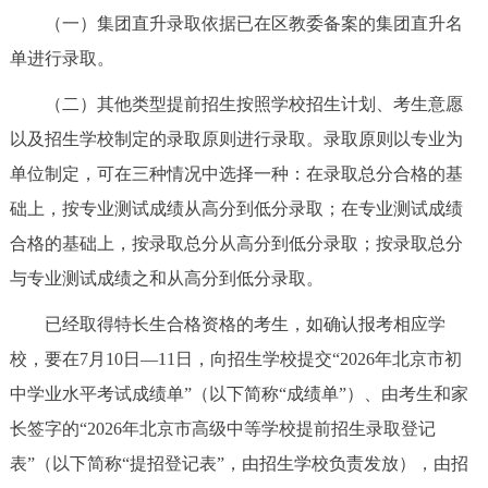
（一）集团直升录取依据已在区教委备案的集团直升名
决策公开
专题公开
单进行录取。
政务服务
（二）其他类型提前招生按照学校招生计划、考生意愿
个人服务
法人服务
部门服务
以及招生学校制定的录取原则进行录取。录取原则以专业为
单位制定，可在三种情况中选择一种：在录取总分合格的基
便民服务
利企服务
投资项目
础上，按专业测试成绩从高分到低分录取；在专业测试成绩
合格的基础上，按录取总分从高分到低分录取；按录取总分
中介服务
阳光政务
与专业测试成绩之和从高分到低分录取。
政民互动
已经取得特长生合格资格的考生，如确认报考相应学
校，要在7月10日—11日，向招生学校提交“2026年北京市初
12345网上接诉即办
我要咨询
我要建议
中学业水平考试成绩单”（以下简称“成绩单”）、由考生和家
长签字的“2026年北京市高级中等学校提前招生录取登记
参与调查
在线访谈
图说互动
表”（以下简称“提招登记表”，由招生学校负责发放），由招