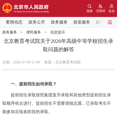
网站地图
搜索
无障碍
登录
要闻动态
要闻动态
政务公开
政务服务
政策服务
政民互动
政务服务
>
便民服务
>
信息提示
党中央精神
国务院信息
中央部委动态
北京教育考试院关于2026年高级中等学校招生录
取问题的解答
北京要闻
会议信息
部门动态
日期：2026-07-09 11:09
来源：北京教育考试院
各区热点
政务公开
一、提前招生如何录取？
市领导
机构职能
政策服务
提前招生录取按照集团直升录取和其他类型提前招生录
取顺序依次进行。提前招生不需要填报志愿，已录取考生不
政策兑现
政策解读
回应关切
能参加后续各阶段的录取。