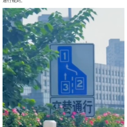
通行规则。
决策公开
专题公开
政务服务
个人服务
法人服务
部门服务
便民服务
利企服务
投资项目
中介服务
阳光政务
政民互动
12345网上接诉即办
我要咨询
我要建议
参与调查
在线访谈
图说互动