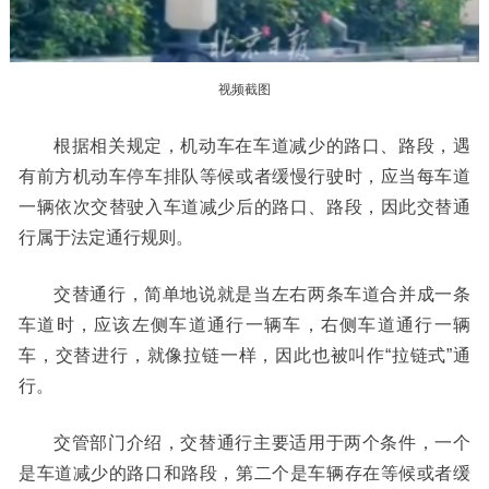
走进北京
北京概况
十六区概览
人文北京
视频截图
绿色北京
图说北京
视频北京
根据相关规定，机动车在车道减少的路口、路段，遇
有前方机动车停车排队等候或者缓慢行驶时，应当每车道
多语种
一辆依次交替驶入车道减少后的路口、路段，因此交替通
行属于法定通行规则。
ENGLISH
한국어
日本語
交替通行，简单地说就是当左右两条车道合并成一条
DEUTSCH
FRANÇAIS
РУССКИЙ ЯЗЫК
车道时，应该左侧车道通行一辆车，右侧车道通行一辆
车，交替进行，就像拉链一样，因此也被叫作“拉链式”通
ESPAÑOL
العربية
PORTUGUÊS
行。
ITALIANO
交管部门介绍，交替通行主要适用于两个条件，一个
是车道减少的路口和路段，第二个是车辆存在等候或者缓