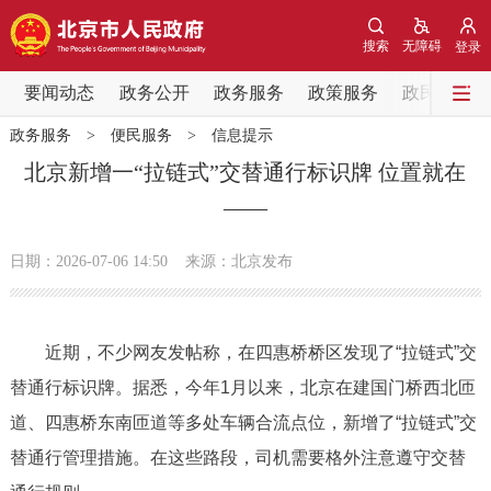
网站地图
搜索
无障碍
登录
要闻动态
要闻动态
政务公开
政务服务
政策服务
政民互动
政务服务
>
便民服务
>
信息提示
党中央精神
国务院信息
中央部委动态
北京新增一“拉链式”交替通行标识牌 位置就在
——
北京要闻
会议信息
部门动态
日期：2026-07-06 14:50
来源：北京发布
各区热点
政务公开
近期，不少网友发帖称，在四惠桥桥区发现了“拉链式”交
替通行标识牌。据悉，今年1月以来，北京在建国门桥西北匝
市领导
机构职能
政策服务
道、四惠桥东南匝道等多处车辆合流点位，新增了“拉链式”交
政策兑现
政策解读
回应关切
替通行管理措施。在这些路段，司机需要格外注意遵守交替