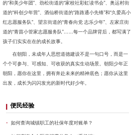
的“和美少年团”、劲松街道的“家校社彩虹读书会”、奥运村街
道的“科创少年营”、酒仙桥街道的“路路通小先锋”和“久爱高小
红志愿服务队”、望京街道的“青春向党 志乐少年”、左家庄街
道的“青苗小管家志愿服务队”……每一个品牌背后，都写满了
孩子们实实在在的成长故事。
在朝阳，
未成年人思想道德建设不是一句口号，
而是一
个个可参与、可感知、可收获的真实生动场景。
朝阳少年正
朝阳，
愿你在这里，
拥有奔赴未来的精神底色；
愿你从这里
出发，
成长为闪闪发光的新时代好少年。
便民经验
·
如何查询城镇职工的社保年度对账单？