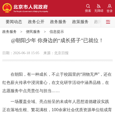
网站地图
搜索
无障碍
登录
要闻动态
要闻动态
政务公开
政务服务
政策服务
政民互动
政务服务
>
便民服务
>
信息提示
党中央精神
国务院信息
中央部委动态
@朝阳少年 你身边的“成长搭子”已就位！
北京要闻
会议信息
部门动态
日期：2026-06-18 15:05
来源：北京日报
各区热点
在朝阳，有一种成长，
不止于校园里的“润物无声”，
还在
政务公开
红色薪火传承中浸润童心，
在文化研学活动中涵养品格，
在
志愿服务中点亮责任与担当
……
市领导
机构职能
政策服务
一场覆盖全域、亮点纷呈的
未成年人思想道德建设实践
政策兑现
政策解读
回应关切
正在落地生根、繁花满枝，
100余家社会优质资源单位组成育