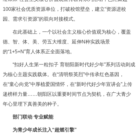
走进北京
100家社会优质资源单位，打破校馆壁垒，建立“资源进校
北京概况
十六区概览
人文北京
园、需求引资源”的双向对接模式。
在此基础上，一个以社会主义核心价值观为核心，覆盖
绿色北京
图说北京
视频北京
德、智、体、美、劳五大维度、延伸N种实践场景
的“1+5+N”育人体系正全面落地。
多语种
“扣好人生第一粒扣子 育朝阳新时代好少年”系列活动则成
ENGLISH
한국어
日本語
为核心主题实践载体。在“清明祭英烈”中传承红色基因，
在“童心向党”中厚植爱国情怀，在“新时代好少年宣讲会”上传
DEUTSCH
FRANÇAIS
РУССКИЙ ЯЗЫК
递榜样力量……朝阳区以重要时间节点为契机，在广大青少
年心里埋下真善美的种子。
ESPAÑOL
العربية
PORTUGUÊS
部门联动 专业赋能
ITALIANO
为青少年成长注入“超燃引擎”