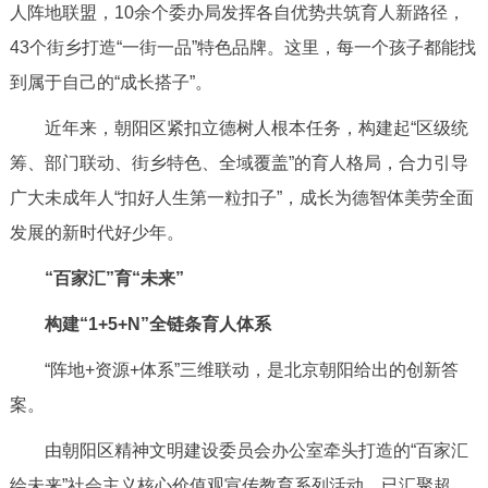
人阵地联盟，
10余个委办局发挥各自优势共筑育人新路径，
决策公开
专题公开
43个街乡打造“一街一品”特色品牌。
这里，每一个孩子都能找
政务服务
到属于自己的“成长搭子”。
近年来，朝阳区紧扣立德树人根本任务，构建起“区级统
个人服务
法人服务
部门服务
筹、部门联动、街乡特色、全域覆盖”的育人格局，合力引导
广大未成年人“扣好人生第一粒扣子”，成长为德智体美劳全面
便民服务
利企服务
投资项目
发展的新时代好少年。
中介服务
阳光政务
“百家汇”育“未来”
政民互动
构建“1+5+N”全链条育人体系
“阵地+资源+体系”三维联动，是北京朝阳给出的创新答
12345网上接诉即办
我要咨询
我要建议
案。
参与调查
在线访谈
图说互动
由朝阳区精神文明建设委员会办公室牵头打造的“百家汇
绘未来”社会主义核心价值观宣传教育系列活动，已汇聚超