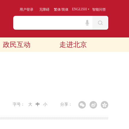
/
ENGLISH
用户登录
无障碍
繁体
简体
智能问答
政民互动
走进北京
字号：
大
中
小
分享：