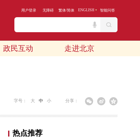
/
ENGLISH
用户登录
无障碍
繁体
简体
智能问答
政民互动
走进北京
字号：
大
中
小
分享：
热点推荐