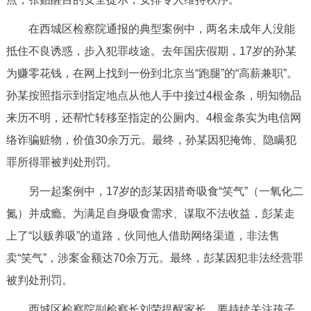
走进北京
在西城区检察院通报的典型案例中，两名未成年人没能
北京概况
十六区概览
人文北京
抵住不良诱惑，步入犯罪歧途。去年国庆假期，17岁的孙某
为赚零花钱，在网上找到一份到北京当“跑腿”的“高薪兼职”。
绿色北京
图说北京
视频北京
孙某按照指示到指定地点从他人手中接过4根金条，明知物品
来历不明，还帮忙转移至指定的公厕内。4根金条实为电信网
多语种
络诈骗赃物，价值30余万元。最终，孙某因犯掩饰、隐瞒犯
ENGLISH
한국어
日本語
罪所得罪被判处刑罚。
另一起案例中，17岁的彭某因猎奇吸食“笑气”（一氧化二
DEUTSCH
FRANÇAIS
РУССКИЙ ЯЗЫК
氮）并成瘾。为满足自身吸食需求、谋取不法收益，彭某走
上了“以贩养吸”的道路，伙同他人借助网络渠道，非法售
ESPAÑOL
العربية
PORTUGUÊS
卖“笑气”，涉案金额达70余万元。最终，彭某因犯非法经营罪
ITALIANO
被判处刑罚。
西城区检察院副检察长刘荣提醒家长，要持续关注孩子