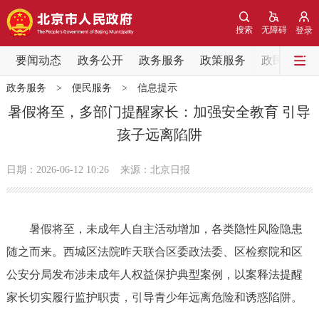
网站地图
搜索
无障碍
登录
要闻动态
要闻动态
政务公开
政务服务
政策服务
政民互动
政务服务
>
便民服务
>
信息提示
党中央精神
国务院信息
中央部委动态
暑假将至，多部门提醒家长：加强安全教育 引导
孩子远离陷阱
北京要闻
会议信息
部门动态
日期：2026-06-12 10:26
来源：北京日报
各区热点
政务公开
暑假将至，未成年人自主活动增加，各类隐性风险隐患
随之而来。西城区法院昨天联合区委政法委、区检察院和区
市领导
机构职能
政策服务
公安分局发布涉未成年人权益保护典型案例，以案释法提醒
政策兑现
政策解读
回应关切
家长切实履行监护职责，引导青少年远离危险和诱惑陷阱。