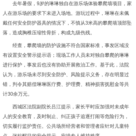
去年暑假，9岁的琳琳独自在游乐场体验攀爬墙项目，家
决策公开
专题公开
人在游乐场的要求下未进入场地。游玩过程中，琳琳在未佩
政务服务
戴任何安全防护器具的情况下，不慎从3米高的攀爬墙顶部坠
落，造成胸椎压缩性骨折，构成九级伤残。
个人服务
法人服务
部门服务
经查，攀爬墙的防护设施不符合国家标准，事发区域没
有设置安全警示提示语；现场工作人员未对独自攀爬的琳琳
便民服务
利企服务
投资项目
进行保护，事发后也没有协助开展救治工作。基于此，法院
认为，游乐场未尽到安全防护、风险提示义务，存在明显过
中介服务
阳光政务
错，判令其赔偿琳琳医疗费、护理费、精神损害抚慰金等共
政民互动
计30余万元。
12345网上接诉即办
我要咨询
我要建议
西城区法院副院长吕江提示，家长平时应加强对未成年
人的安全教育，及时制止、纠正孩子追逐打闹等危险行为，
参与调查
在线访谈
图说互动
切实履行监护责任。公共场所经营者和管理者应针对儿童特
点，张贴醒目的安全提示，安排专人维持秩序。