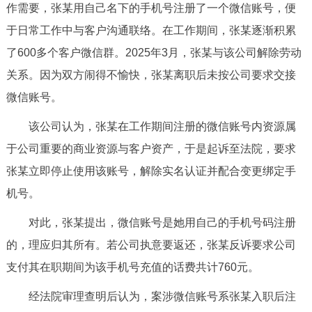
作需要，张某用自己名下的手机号注册了一个微信账号，便
决策公开
专题公开
于日常工作中与客户沟通联络。在工作期间，张某逐渐积累
政务服务
了600多个客户微信群。2025年3月，张某与该公司解除劳动
关系。因为双方闹得不愉快，张某离职后未按公司要求交接
个人服务
法人服务
部门服务
微信账号。
该公司认为，张某在工作期间注册的微信账号内资源属
便民服务
利企服务
投资项目
于公司重要的商业资源与客户资产，于是起诉至法院，要求
张某立即停止使用该账号，解除实名认证并配合变更绑定手
中介服务
阳光政务
机号。
政民互动
对此，张某提出，微信账号是她用自己的手机号码注册
12345网上接诉即办
我要咨询
我要建议
的，理应归其所有。若公司执意要返还，张某反诉要求公司
支付其在职期间为该手机号充值的话费共计760元。
参与调查
在线访谈
图说互动
经法院审理查明后认为，案涉微信账号系张某入职后注