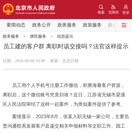
网站地图
搜索
无障碍
登录
要闻动态
要闻动态
政务公开
政务服务
政策服务
政民互动
政务服务
>
便民服务
>
信息提示
党中央精神
国务院信息
中央部委动态
员工建的客户群 离职时该交接吗？法官这样提示
北京要闻
会议信息
部门动态
日期：2026-06-04 10:08
来源：北京日报
各区热点
员工用个人手机号注册工作微信，积累海量客户资源，
政务公开
离职后，这个微信账号究竟归谁？近日，江苏省无锡市梁溪
区人民法院审结了这样一起案件，为类似案件提供了参考。
市领导
机构职能
政策服务
案情显示，2023年8月，张某入职无锡一家公司，主要负
政策兑现
政策解读
回应关切
责沟通联系发展客户及递交相关申报材料等文职工作。因工