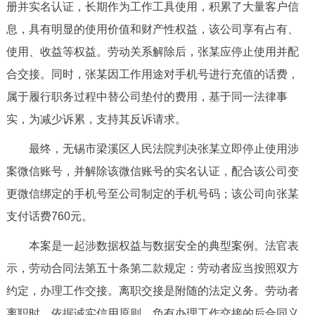
走进北京
册并实名认证，长期作为工作工具使用，积累了大量客户信
息，具有明显的使用价值和财产性权益，该公司享有占有、
北京概况
十六区概览
人文北京
使用、收益等权益。劳动关系解除后，张某应停止使用并配
合交接。同时，张某因工作用途对手机号进行充值的话费，
绿色北京
图说北京
视频北京
属于履行职务过程中替公司垫付的费用，基于同一法律事
实，为减少诉累，支持其反诉请求。
多语种
最终，无锡市梁溪区人民法院判决张某立即停止使用涉
ENGLISH
한국어
日本語
案微信账号，并解除该微信账号的实名认证，配合该公司变
更微信绑定的手机号至公司制定的手机号码；该公司向张某
DEUTSCH
FRANÇAIS
РУССКИЙ ЯЗЫК
支付话费760元。
ESPAÑOL
العربية
PORTUGUÊS
本案是一起涉数据权益与数据安全的典型案例。法官表
示，劳动合同法第五十条第二款规定：劳动者应当按照双方
ITALIANO
约定，办理工作交接。离职交接是附随的法定义务。劳动者
离职时，依据诚实信用原则，负有办理工作交接的后合同义