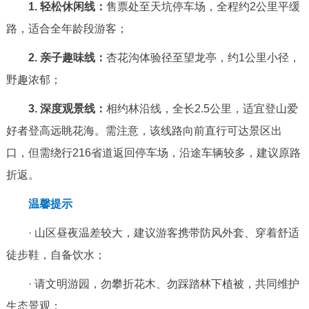
1. 轻松休闲线：
售票处至天坑停车场，全程约2公里平缓
回到顶部
路，适合全年龄段游客；
2. 亲子趣味线：
杏花沟体验径至望龙亭，约1公里小径，
野趣浓郁；
3. 深度观景线：
相约林沿线，全长2.5公里，适宜登山爱
好者登高远眺花海。需注意，该线路向前直行可达景区出
口，但需绕行216省道返回停车场，沿途车辆较多，建议原路
折返。
温馨提示
· 山区昼夜温差较大，建议游客携带防风外套、穿着舒适
徒步鞋，自备饮水；
· 请文明游园，勿攀折花木、勿踩踏林下植被，共同维护
生态景观；