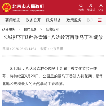
网站地图
搜索
无障碍
登录
要闻动态
要闻动态
政务公开
政务服务
政策服务
政民互动
政务服务
>
便民服务
>
信息提示
党中央精神
国务院信息
中央部委动态
长城脚下再现“香雪海” 八达岭万亩暴马丁香绽放
北京要闻
会议信息
部门动态
日期：2026-06-03 14:54
来源：北京日报
各区热点
6月3日，八达岭森林公园第十九届丁香文化节拉开帷
政务公开
幕，将持续至6月20日。公园里的暴马丁香进入初花期，是华
北地区规模最大的天然暴马丁香群落。
市领导
机构职能
政策服务
政策兑现
政策解读
回应关切