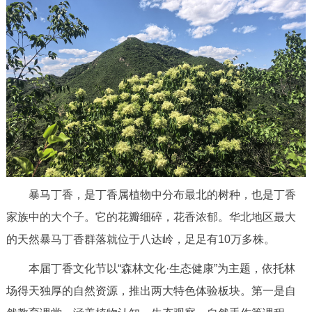
决策公开
专题公开
政务服务
个人服务
法人服务
部门服务
便民服务
利企服务
投资项目
中介服务
阳光政务
暴马丁香，是丁香属植物中分布最北的树种，也是丁香
政民互动
家族中的大个子。它的花瓣细碎，花香浓郁。华北地区最大
的天然暴马丁香群落就位于八达岭，足足有10万多株。
12345网上接诉即办
我要咨询
我要建议
本届丁香文化节以“森林文化·生态健康”为主题，依托林
参与调查
在线访谈
图说互动
场得天独厚的自然资源，推出两大特色体验板块。第一是自