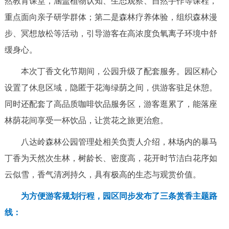
然教育课堂，涵盖植物认知、生态观察、自然手作等课程，
走进北京
重点面向亲子研学群体；第二是森林疗养体验，组织森林漫
北京概况
十六区概览
人文北京
步、冥想放松等活动，引导游客在高浓度负氧离子环境中舒
缓身心。
绿色北京
图说北京
视频北京
本次丁香文化节期间，公园升级了配套服务。园区精心
多语种
设置了休息区域，隐匿于花海绿荫之间，供游客驻足休憩。
同时还配套了高品质咖啡饮品服务区，游客逛累了，能落座
ENGLISH
한국어
日本語
林荫花间享受一杯饮品，让赏花之旅更治愈。
八达岭森林公园管理处相关负责人介绍，林场内的暴马
DEUTSCH
FRANÇAIS
РУССКИЙ ЯЗЫК
丁香为天然次生林，树龄长、密度高，花开时节洁白花序如
ESPAÑOL
العربية
PORTUGUÊS
云似雪，香气清冽持久，具有极高的生态与观赏价值。
为方便游客规划行程，园区同步发布了三条赏香主题路
ITALIANO
线：