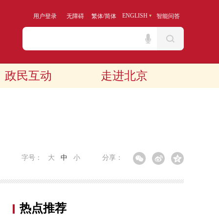
/
ENGLISH
用户登录
无障碍
繁体
简体
智能问答
政民互动
走进北京
字号：
大
中
小
分享：
热点推荐