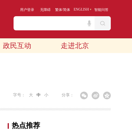
/
ENGLISH
用户登录
无障碍
繁体
简体
智能问答
政民互动
走进北京
字号：
大
中
小
分享：
热点推荐